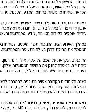
התוכן של חיל האוויר, התנסו בהפעלת סימולטורי טיסה
השראה ופיתחו מיומנויות בתחומי המדע, הטכנולוגיה וה
באופקים התוכנית מופעלת בשיתוף עיריית אופקים, קרן 
ארגון ידידי צה"ל בארה"ב (
עיריית אופקים בקידום מצוינות, מדע, טכנולוגיה והעצמ
במהלך האירוע הציגו החניכות תוצרי טיסנים שפיתחו ב
המסמל את תחילת דרכן בעולם התעופה והטכנולוגיה.
התוכנית, הנקראת על שמם של אסף, אילן ורונה רמון
כיתה י"ב, במטרה לחזק את תחושת המסוגלות שלהן, ל
בעתיד בתפקידים משמעותיים בצה"ל, בתעשיות הביטחוני
בשנת הלימודים הקרובה צפויה התוכנית להתרחב לרשו
בהצלחה באופקים ובבאר שבע. עבור אופקים, מדובר בע
הזדמנויות חדשות ולהצמיח את דור המנהיגות הבא בתח
ראש עיריית אופקים, איציק דנינו:
"אנחנו מאמינים 
לחלום רחוק ולהגיע 