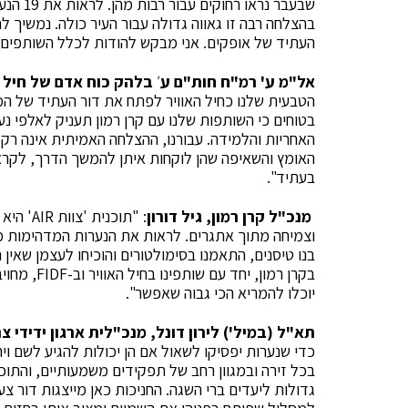
שבעבר נ
בהצלחה רבה זו גאווה גדולה עבור העיר כולה. נמשיך ל
העתיד של אופקים. אני מבקש להודות לכלל השותפים 
אל"מ ע' רמ"ח חות"ם
ע
׳
בלהק כוח אדם של חיל ה
הטבעית שלנו כחיל האוויר לפתח את דור העתיד של המנ
בטוחים כי השותפות שלנו עם קרן רמון תעניק לאלפי נער
האחריות והלמידה. עבורנו, ההצלחה האמיתית אינה ר
האומץ והשאיפה שהן לוקחות איתן להמשך הדרך, לקר
בעתיד".
מנכ"ל קרן רמון, גיל דורון
: "תוכנ
וצמיחה מתוך אתגרים. לראות את הנערות המדהימות מא
בנו טיסנים, התאמנו בסימולטורים והוכיחו לעצמן שאין ת
בקרן רמון, 
יוכלו להמריא הכי גבוה שאפשר".
תא"ל (במיל') לירון דונל, מנכ"לית ארגון ידידי 
כדי שנערות יפסיקו לשאול אם הן יכולות להגיע לשם וי
בכל זירה ובמגוון רחב של תפקידים משמעותיים, והתוכ
גדולות ליעדים ברי השגה. החניכות כאן מייצגות דור צעי