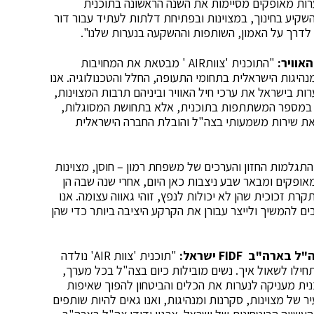
ראו רחוקים עבור רבות מהן. לראות את 19 הנערות מאופקים מסיימות את השנה הראשונה בתוכנית
השקיע בחינוך, במצוינות ובפתיחת דלתות לעתיד עבור דור
לדרך על האמון, השותפות וההשקעה בנערות שלנו".
אוויר
:
"התוכנית 'צוותAIR ' מבטאת את המחויבות
היגות הישראלית בתחומי התעופה, החלל והטכנולוגיה. אנו
ות בישראל את ערכי חיל האוויר וביניהם תרבות המצוינות,
ק במספר המשתתפות בתוכנית, אלא בתחושת המסוגלות,
את שירות משמעותי בצה"ל והובלת החברה הישראלית
ית 'צוות AIR' היא התגלמות החזון והערכים של משפחת רמון – חוסן, מצוינות
ופקים ומבאר שבע ניצבות כאן היום, אחרי שנה שבה הן
קרת זכוכית שהן לא יכולות לנפץ, זוהי גאווה עצומה. אנו
יחד עם שותפינו בחיל האוויר וב-FIDF, מחויבים להמשיך ולייצר עבורן את הקרקע היציבה ביותר כדי שהן
צה"ל בארה"ב
FIDF
ישראל:
​"תוכנית 'צוות AIR' נולדה
תחילו לשאול איך. נשים מובילות כיום בצה"ל בכל מערך,
נית מעניקה לנערות את הכלים והביטחון להפוך שאיפות
ר של מצוינות, סקרנות ומנהיגות, ואנו גאים להיות שותפים