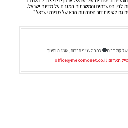
שייה הביטחונית של ישראל. ​ארגון ידידי צה"ל בארה"ב
תפוצות לבין המשרתים והמשרתות המגנים על מדינת ישראל.
ים גם לטיפוח דור המנהיגות הבא של מדינת ישראל."
של קול דרום
כתב לענייני תרבות, אומנות וחינוך
ייל האדום:
office@mekomonet.co.il