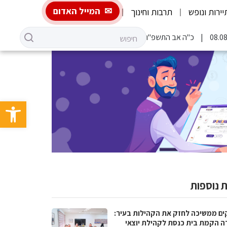
המייל האדום
יירות ונופש
תרבות וחינוך
כ"ה אב התשפ"ו
פתח סרגל 
 נוספות
ים ממשיכה לחזק את הקהילות בעיר:
ה הקמת בית כנסת לקהילת יוצאי