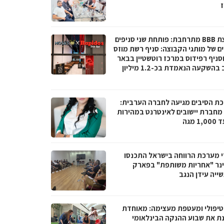
ז
קבוצת BBB מתרחבת: פותחת שני סניפים
ם של מותגי הקבוצה: סניף רשת מוזס
וסניף רפידוס במרכז רוטשטיין בבאר
יעקב בהשקעה הנאמדת בכ-1.2 מיליון
ת הסיבים מגיעה לחברה הערבית:
066 מחברת יישובים לאינטרנט במהירות
1 מגה
י מערכת הרווחה בישראל התכנסו
נר "אחריות משותפת" בפארק
ייה עידן הנגב
טיפולי ומעטפת מעצימה: מאוחדת
נת את שבוע ההנקה הבינלאומי