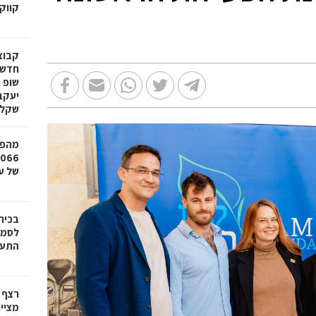
קווק
חדשי
שופ 
שקל
מהפכ
של עד ,000
בכיר
לסמי
התעש
רצף 
מציי