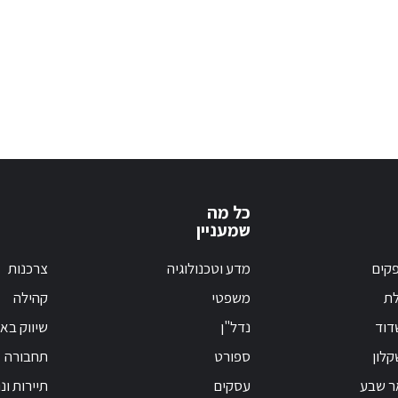
כל מה
שמעניין
קים
מדע וטכנולוגיה
צרכנות
לת
משפטי
קהילה
דוד
נדל"ן
שיווק בא
לון
ספורט
תחבורה
ר שבע
עסקים
תיירות ונ