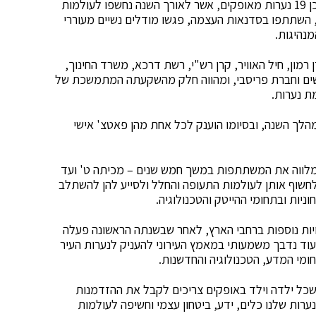
במחזור הראשון של התוכנית השתתפו 47 חניכות, מתוכן 19 נערות מאופקים, אשר לאורך השנה נחשפו לעולמות
, השתתפו בסדנאות העצמה, פגשו מודלים נשיים מעוררי
מנהיגות.
רמון, חיל האוויר, קרן רש"י, רשת דרכא, משרד החינוך,
FIDF), חברת אדמה מכתשים וחברת פריסבי, ומהווה חלק מהשקעתה המתמשכת של
ת נערות.
מהלך השנה, ובסיומו הוענק לכל אחת מהן פאטצ' אישי
, מלווה את המשתתפות במשך חמש שנים – מכיתה ט' ועד
חשוף אותן לעולמות התעופה והחלל ולסייע להן להשתלב
ות ובתחומי ההייטק והטכנולוגיה.
יות נוספות ברחבי הארץ, לאחר שבשנתה הראשונה פעלה
וד נדבך משמעותי במאמץ העירוני להעניק לנערות העיר
ומי המדע, הטכנולוגיה והחדשנות.
שכל ילדה וילד באופקים צריכים לקבל את ההזדמנות
רחוק. תוכנית 'צוות AIR' מעניקה לנערות שלנו כלים, ידע, ביטחון עצמי וחשיפה לעולמות