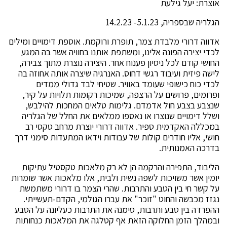
אוצרת: יעל גילעת
הגלריה שבספריה, 5.1.23- 14.2.23
אדווה דרורי מלבדת צמר, תופרת ורוקמת. אוספת דימויים ומילים
לכדי יצירה הפונה אלינו, ומשתפת אותנו בחוויה אשר בה המגע
החושי קודם לכל ניסיון פענוח אחר. היצירה נוצרת מתוך צבירה,
לישה פיזית ועיבוד רגשי דחוס. האנרגיה שיצרה אותה אחוזה בה
לכדי כוח כישופי שעומד באוויר. שטיחי לבד גדולי ממדים
ופרומים, פרושים על הרצפה, שמיכות רקומות תלויות על קיר,
שנצבע בצבע חול אדמדם. גלימות טלאים המחכות להילבש,
ושלל דימויים שנוצרו או נאספו ממלאים את החלל של הגלריה
במכללה האקדמית ספיר. אדווה דרורי יוצרת מרחב טקסי רב
חושי, אליו חודרים קולות של עבודות וידאו המתעדות סימני דרך
בדרכה האמנותית.
הליבוד, התפירה והרקמה הן לא רק מלאכות טקסטיל עתיקות
יומין אשר משויכות לשפה נשית ולבית, אלו מלאכות אשר שומרות
על קשר חי בין הטבע והתרבות. שהרי הצמר בו דרורי משתמשת
נגזז מכבשה והחוט "זוכר" את עברו הגולמי, הקדם-תעשייתי.
ההפרדה בין טבע ותרבות, סימנה את התרבות כעליונה על הטבע
ובמהלך הזמן החלוקה הזאת אף קטלגה את המלאכות כנחותות