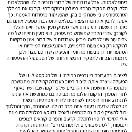
ביחס לאמנות. אבל עבודותיה של דרורי מזכירות לנו שהמלאכות
הללו קיבלו תפקיד מרכזי בפולחן ובטקס דתי וקידמו את המהלך
הטרנספורמטיבי שמתקיים בהן, שהוא יסוד מיסודות האמנות. כך
אפשר להבין את הכוח האצור במלאכות ומה בהן מפעיל אותנו גם
כיום: הן נושאות ידע קדום אשר מעניק מעין המשך חיים והצלה
לקורבן; שהרי הלבד שמשמש כמעטפת, הוא מעין תחייתו של מה
שהיה עור שני לכבשה. מכאן שעבודותיה של דרורי אינן מבקשות
להיקרא רק באמצעות הדימויים, האסוציאציות המיידיות או
המטפוריות. הן נובעות מהחומר והפעולה שדרכם נוצרו ולכן
מזמנות הנכחה לתפקיד הרגשי והרוחני של הטקסטיל וההיסטוריה
שלו.
ליצירות בתערוכה ביוגרפיה כפולה: זו של הטקסטיל וזו של
הפעולה שיצרה אותה: ליבוד רטוב כעבודה קהילתית מתמשכת
שמתפרקת וחושפת את הקרביים שלה; רקמה שבה שיר נאסף
לתוך המערך הרקום והולוגרמה מביטה בנו כמחפשת את עינינו
לתגובה. אנחנו הופכים לשותפים לחוויה אסתטית ורגשית
מטלטלת שבעת ובעונה אחת מזכירה לנו, שהמנחם, הרך והמלטף
יכול להעניק מקום גם למסויט ולאפל. ודווקא בטלטלה הזו מונח
אולי הסיכוי לריפוי ולחמלה. קרעים ותפרים קוראים לצופים
ולצופות, "למשש בעיניים ולראות בידיים". התחושות זקוקות
למעטפת חומרית שתחזיק ותכיל אותן ותאפשר להן להפוך