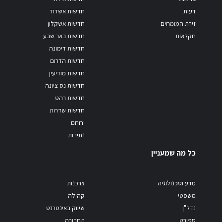
דעות
חדשות אשדוד
זירת המומחים
חדשות אשקלון
חקלאות
חדשות באר שבע
חדשות דימונה
חדשות הדרום
חדשות מודיעין
חדשות נס ציונה
חדשות רהט
חדשות שדרות
ירוחם
נתיבות
כל מה שמעניין
מדע וטכנולוגיה
צרכנות
משפטי
קהילה
נדל"ן
שיווק באינטרנט
ספורט
תחבורה