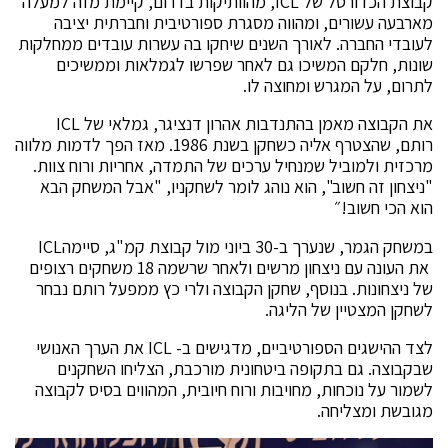
קבוצת הכדורסל של ICL, מהוותיקות בדרום, קיימת מזה למעלה
מארבעה עשורים, ומהווה מסגרת ספורטיבית וחברתית יציבה
לעובדי החברה. לאורך השנים שיחקו בה עשרות עובדים ממחלקות
שונות, חלקם המשיכו גם לאחר שפרשו לגמלאות וממשיכים
לתרום, על המגרש ומחוצה לו.
את הקבוצה מאמן בהתנדבות אהרון דנציגר, גמלאי של ICL
רותם, שהצטרף אליה כשחקן בשנת 1986. מאז הפך לדמות מלווה
מרכזית ולמוביל שמנחיל ערכים של התמדה, אחריות ורוח צוות.
"ניצחון זה חשוב", הוא נוהג לומר לשחקניו, "אבל המשחק הבא
הוא הכי חשוב!״
במשחק הגמר, שנערך ב-30 ביוני מול קבוצת קמ"ג, סיימהICL
את העונה עם ניצחון מרשים ולאחר שרשמה 18 משחקים רצופים
של ניצחונות. בנוסף, שחקן הקבוצה ולרי כץ ממפעל רותם נבחר
לשחקן המצטיין של הליגה.
לצד ההישגים הספורטיביים, מדגישים ב- ICL את הערך האנושי
שבקבוצה. גם בתקופה ביטחונית מורכבת, הצליחו השחקנים
לשמור על נוכחות, מחויבות ורוח חיובית, המהווים בסיס לקבוצה
מגובשת ומצליחה.