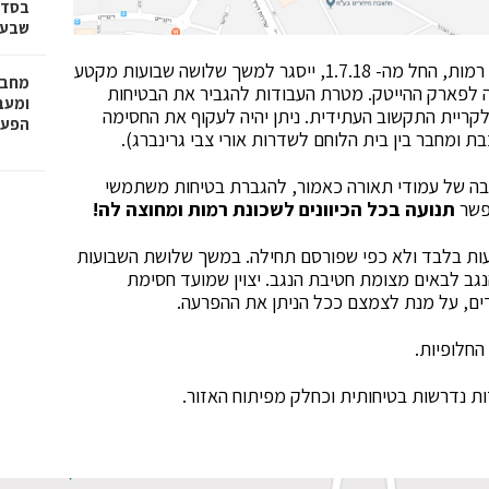
בסדר
שבע 
במסגרת עבודות הפיתוח בשדרות בנ"צ כרמל בשכונת רמות, החל מה- 1.7.18, ייסגר למשך שלושה שבועות מקטע
מחבר
ה לפארק ההייטק. מטרת העבודות להגביר את הבטיחות
לקריית התקשוב העתידית. ניתן יהיה לעקוף את החסימה
הפעו
 ומחבר בין בית הלוחם לשדרות אורי צבי גרינברג).
צבה של עמודי תאורה כאמור, להגברת בטיחות משתמשי
פשר
תנועה בכל הכיוונים לשכונת רמות ומחוצה לה!
עות בלבד ולא כפי שפורסם תחילה. במשך שלושת השבועות
ב לבאים מצומת חטיבת הנגב. יצוין שמועד חסימת
ים, על מנת לצמצם ככל הניתן את ההפרעה.
החלופיות.
ות נדרשות בטיחותית וכחלק מפיתוח האזור.