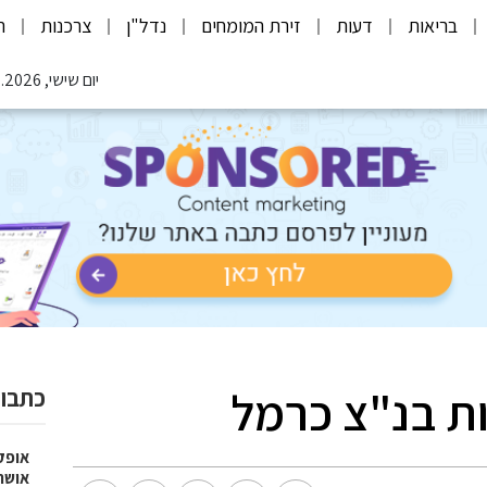
בריאות
דעות
זירת המומחים
נדל"ן
צרכנות
ת
יום שישי, 07.08.2026
ת בנ"צ כרמל
כתבות
אופק
אושר