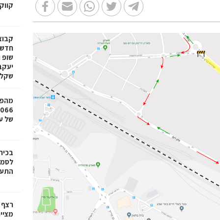
קווק
חדשי
שופ 
שקל
מהפכ
של עד ,000
בכיר
לסמי
התעש
רצף 
מציי