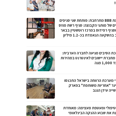
ז
קבוצת BBB מתרחבת: פותחת שני סניפים
ם של מותגי הקבוצה: סניף רשת מוזס
וסניף רפידוס במרכז רוטשטיין בבאר
יעקב בהשקעה הנאמדת בכ-1.2 מיליון
ת הסיבים מגיעה לחברה הערבית:
066 מחברת יישובים לאינטרנט במהירות
1 מגה
י מערכת הרווחה בישראל התכנסו
נר "אחריות משותפת" בפארק
ייה עידן הנגב
טיפולי ומעטפת מעצימה: מאוחדת
נת את שבוע ההנקה הבינלאומי