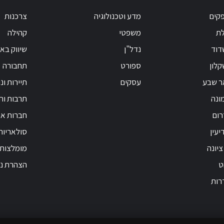
קים
מדע וטכנולוגיה
צרכנות
לת
משפטי
קהילה
דוד
נדל"ן
שיווק בא
לון
ספורט
תחבורה
ר שבע
עסקים
תיירות ונ
ונה
תרבות וחי
רום
חברות אנ
יעין
סולאריות
ציונה
מומלצות
ט
הצהרת נג
רות