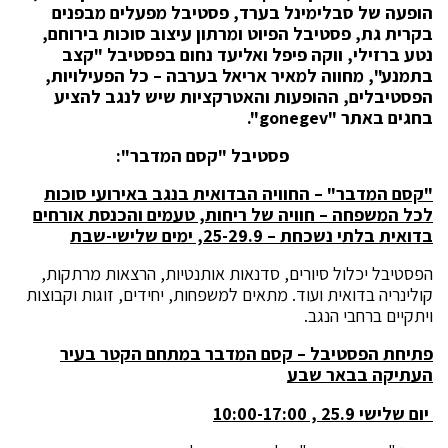
הופעה של סבלימינל בערד, פסטיבל מפעלים מבפנים
בקרית גת, פסטיבל הפיוט ומרתון עיצוב סוכות בירוחם,
נטע ברזילי, ווקה פיפל ואליעד נחום בפסטיבל "קצב
בתמנע", מחווה למאיר אריאל בערבה – כל הפעילויות,
הפסטיבלים, ההופעות והאטרקציות שיש לנגב להציע
בחגים באתר "
gonegev
".
פסטיבל "קסם המדבר":
"קסם המדבר" – החוויה הבדואית בנגב באירועי סוכות
לכל המשפחה – חוויה של ריחות, טעמים והכנסת אורחים
בדואית בלתי נשכחת – 25-29.9, ימים שלישי-שבת
הפסטיבל יכלול סיורים, סדנאות אותנטיות, הרצאות מרתקות,
קולינריה בדואית ועוד. מתאים למשפחות, יחידים, זוגות וקבוצות
ויתקיים ברחבי הנגב.
פתיחת הפסטיבל – קסם המדבר במתחם הקטר בעיר
העתיקה בבאר שבע
יום שלישי 25.9 , 10:00-17:00