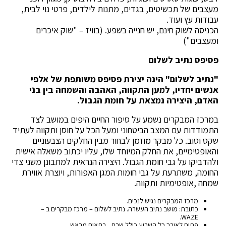
מעצבים של תכשיטים, בגדים, מתנות לילדים, פרטי נוי לבית,
עבודות עץ ועוד.
הכניסה לשוק חינם, יש חנייה בשפע. (בוויז – "שוק איכרים
ומעצבים")
פסיפס נתיב לשלום
"נתיב לשלום" הינה יצירת פסיפס משותפת של אלפי
אנשים יחדיו, למען התקווה, האהבה והשמחה בין בני
האדם, היצירה נמצאת על חומת הגבול.
במרכז המבקרים נשמע על סיפור החיים היפים במושב לצד
התמודדות עם המצב הביטחוני ומעל הכל על חוסן ותקווה לעתיד
שקט וטוב. כל מבקר מוזמן לבחור מבין החלקים הצבעוניים
והאופטימיים, את החלק המיוחד שלו, עליו יכתוב משאלה אישית
ולהדביקו על גבי חומת הגבול. היצירה הנראית למתבונן משני צדי
החומה, משתרעת על גבי חומות המגן האפורות, ויוצרת אווירת
שמחה ,אופטימיות ותקווה.
מרכז המבקרים נגיש לנכים.
כתובת: מושב נתיב העשרה. נתיב לשלום – מרכז מבקרים ב –
WAZE.
פתוח לאורך כל השבוע כולל שבת , בתאום מראש.