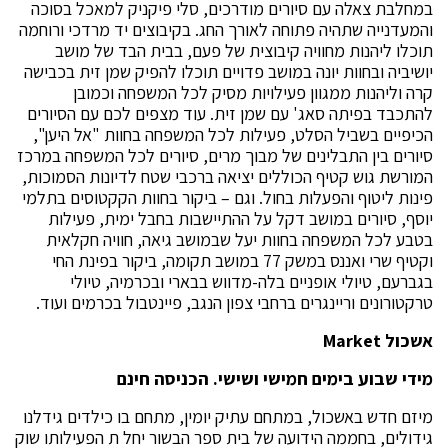
במחלבת צאלה עם סיורים מודרכים, סלי פיקניק למאכל בסוכה
והמעדנייה שתהיה פתוחה לאורך החג. בקיבוצים יד מרדכי ורוחמה
תוכלו ליהנות מחוויה קיבוצית של פעם, בבית הבד של מושב
יושיביה ובחוות יונה במושב פדויים תוכלו להפיק שמן זית בכבישה
קרה וליהנות ממגוון פעילויות מסיק לכל המשפחה וכמובן
להתכבד בפיתה סאג' עם שמן זית. עוד מצפים לכם עם הסיורים
הכיפיים בשביל הסלט, פעילות לכל המשפחה בחוות "אל היען",
סיורים בין התבלינים של מבוך מרים, סיורים לכל המשפחה במרכז
המורשת גוש קטיף הכוללים יציאה ברכבי שטח לדיונות הסמוכות,
פינות ליטוף והפעלות בחול. וגם – ביקור בחוות הקקטוסים בתלמי
יוסף, סיורים במושב דקל על ההתיישבות בחבל ימית, פעילות
בטבע לכל המשפחה בחוות יעל שבמושב גיאה, חוויה חקלאית
וקטיף שרי ואננס במשק 77 במושב תקומה, ביקור בפינת החי
בגברעם, טיולי אופניים בלה-מדווש בבארי ובכרמיה, טיולי
טרקטורונים וריינגרים ברחבי צפון הנגב, פיינטבול בכרמים ועוד.
אשכול
Market
מידי שבוע בימים חמישי ושישי
.
הכניסה חינם
מיזם חדש באשכול, במתחם עתיק יומין, מתחם בו כילדים גידלנו
גידולים, בחממה הידועה של בית ספר הבשור יחל ת הפעילותו שוק