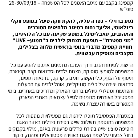
קמפינג בקצב עם מיטב האמנים לכל המשפחה – 28-30/09/18
סופ"ש
נטע ברזילי – כפרה עליה, להקת ווקה פיפל במופע ווקלי
בינלאומי, אליעד נחום במיטב הלהיטים המוכרים
והאהובים, סאבלימינל במופע שקיעה עם כל הלהיטים ,
"מני ממטרה" – תופעת הצחוק לילדים ב"תמנע
– LIVE
"
חוויית קמפינג מדברי בנופי בראשית מלווה בצלילים,
מקצבים ומוסיקה עכשווית.
הרשות לפיתוח הנגב ודרך הערבה מזמינים אתכם להגיע עם כל
המשפחה למופעי מוסיקה, הצגות ילדים וסדנאות קצב: קפוארה,
תיפוף על הגוף, כלי הקשה, זומבה, קרקס, סדנאות תופים,
סדנאות יצירה של כלים מוזיקליים, אוהל ילדים עם הפעלות
והפתעות ומסלולי טיולים ברחבי הפארק ומדריכים באתרים. בימי
הפסטיבל האורחים מוזמנים לטייל עצמאית באתרי הפארק
המוארים באווירה עוצרת נשימה.
במסגרת הפסטיבל תוכלו ליהנות גם מפעילויות נוספות לכל
המשפחה בתוספת תשלום: שייט בסירת פדלים באזור האגם
היפיפה מוצע שייט בסירת פדלים פרעונית באגם, מילוי בקבוקים
בחול צבעוני על שפת האגם באווירה פסטוראלית ומהנה, ביקור