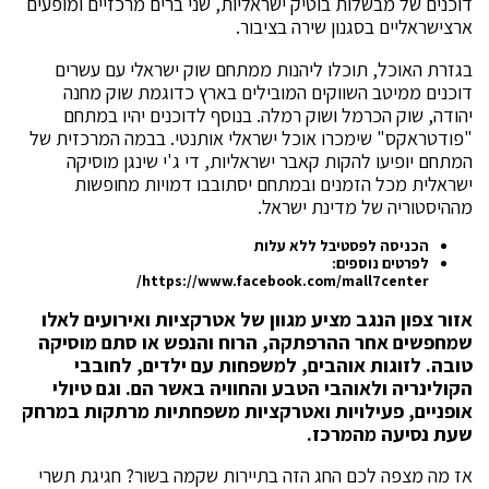
דוכנים של מבשלות בוטיק ישראליות, שני ברים מרכזיים ומופעים
ארצישראליים בסגנון שירה בציבור.
בגזרת האוכל, תוכלו ליהנות ממתחם שוק ישראלי עם עשרים
דוכנים ממיטב השווקים המובילים בארץ כדוגמת שוק מחנה
יהודה, שוק הכרמל ושוק רמלה. בנוסף לדוכנים יהיו במתחם
"פודטראקס" שימכרו אוכל ישראלי אותנטי. בבמה המרכזית של
המתחם יופיעו להקות קאבר ישראליות, די ג'י שינגן מוסיקה
ישראלית מכל הזמנים ובמתחם יסתובבו דמויות מחופשות
מההיסטוריה של מדינת ישראל.
הכניסה לפסטיבל ללא עלות
לפרטים נוספים:
/
https://www.facebook.com/mall7center
אזור צפון הנגב מציע מגוון של אטרקציות ואירועים לאלו
שמחפשים אחר ההרפתקה, הרוח והנפש או סתם מוסיקה
טובה. לזוגות אוהבים, למשפחות עם ילדים, לחובבי
הקולינריה ולאוהבי הטבע והחוויה באשר הם. וגם טיולי
אופניים, פעילויות ואטרקציות משפחתיות מרתקות במרחק
שעת נסיעה מהמרכז.
אז מה מצפה לכם החג הזה בתיירות שקמה בשור? חגיגת תשרי