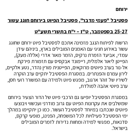
ירוחם
פסטיבל "פעמי מדבר", פסטיבל הפיוט בירוחם חוגג עשור
25-27 בספטמבר, ט"ז – י"ח בתשרי תשע"ט
הרשות לפיתוח הנגב מזמינה אתכם לפסטיבל פיוט ירוחם שחוגג
עשור באירוע חגיגי עם האמנים המובילים בארץ, ביניהם עידן
עמדי, אביעד הזמרת נרקיס, הזמר מאור אדרי (אללה מעק),
הפייטן ליאור אלמליח, ריימונד אבקסיס עם תזמורת פירקת
אל-נור בערב פיוטים מרוקאים, הפייטנית מורין נהדר, נטע אלקיים,
לירון עמרם והפנתרים. במסגרת הפסטיבל יתקיים ערב הוקרה
לשיריו של זוהר ארגוב, מפגש פיוט ולמידה עם המשורר רועי חסן,
ערב פיוטי אהבה למולדת,
במסגרת הפסטיבל יופיעו גם הרכבי פיוט של הדור הצעיר בירוחם
שמשלבים את עקרונות הפיוט עם גרוב מודרני ועכשווי ויבוצעו
פיוטים שנכתבו במיוחד לפסטיבל העשור. כמו כן יתקיימו במהלך
ימי הפסטיבל פעילויות לכל המשפחה, הפנינג, מופעי קרקס,
סדנאות, מפגשי למידה ומחוות נדירות לזמרים המובילים
בישראל.