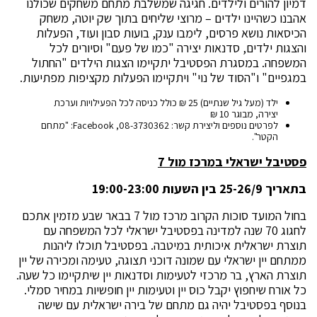
דמיון להורים ולילדים. חגיגה שמשלבת מתחם משחקים שכולנו
אהבנו כשהיינו ילדים – מרוצי שליחים בתוך שק יוטה, משחק
הכיסאות נושא פרסים, לימבו ענק, בועות סבון ועוד, הפעלות
והצגות ילדים, סדנאות יצירה "כמו של פעם" וסיורים לכל
המשפחה. במסגרת הפסטיבל יתקיימו הצגות הילדים "החתול
במגפיים" ו"הסוד של נוי" ויתקיימו הפעלות מקציפות מפתיעות.
ילד (מעל גיל שנתיים) 25 ₪ כולל כניסה לכל הפעילויות וערכת
יצירה, מבוגר 10 ₪
לפרטים נוספים וליצירת קשר: 08-3730362, Facebook: "מתחם
הקטר".
פסטיבל ישראלי במרכז מול 7
בתאריך 25-26/9 בין השעות 19:00-23:00
בחול המועד סוכות הקרוב מרכז מול 7 בבאר שבע מזמין אתכם
לחגוג 70 שנה למדינה בפסטיבל ישראלי לכל המשפחה עם
תוצרת ישראלית איכותית במיטבה. בפסטיבל תוכלו ליהנות
ממתחם יין ישראלי עם שמונה דוכני תצוגה, טעימה ומכירה של יין
תוצרת הארץ, בר מרכזי לטעימות וסדנאות יין שיתקיימו כל שעה.
כל אורח שיחפוץ יקבל כוס יין וטעימות יין חופשיות במחיר סמלי.
בנוסף בפסטיבל יהיה גם מתחם של בירה ישראלית עם שישה