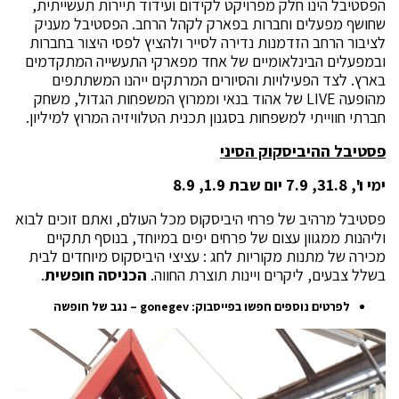
הפסטיבל הינו חלק מפרויקט לקידום ועידוד תיירות תעשייתית,
שחושף מפעלים וחברות בפארק לקהל הרחב. הפסטיבל מעניק
לציבור הרחב הזדמנות נדירה לסייר ולהציץ לפסי היצור בחברות
ובמפעלים הבינלאומיים של אחד מפארקי התעשייה המתקדמים
בארץ. לצד הפעילויות והסיורים המרתקים ייהנו המשתתפים
מהופעה LIVE של אהוד בנאי וממרוץ המשפחות הגדול, משחק
חברתי חווייתי למשפחות בסגנון תכנית הטלוויזיה המרוץ למיליון.
פסטיבל ההיביסקוק הסיני
ימי ו', 31.8, 7.9 יום שבת 1.9, 8.9
פסטיבל מרהיב של פרחי היביסקוס מכל העולם, ואתם זוכים לבוא
וליהנות ממגוון עצום של פרחים יפים במיוחד, בנוסף תתקיים
מכירה של מתנות מקוריות לחג : עציצי היביסקוס מיוחדים לבית
בשלל צבעים, ליקרים ויינות תוצרת החווה.
הכניסה חופשית
.
לפרטים נוספים חפשו בפייסבוק:
gonegev
– נגב של חופשה