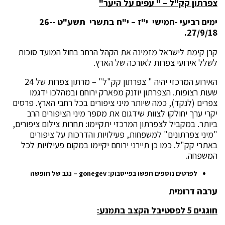
צפרתון קק"ל – " עפים על היער"
ימים רביעי -חמישי י"ז – י"ח בתשרי תשע"ט -26-
27/9/18.
קרן קימת לישראל מזמינה את הקהל הרחב בחול המועד סוכות
לשלל אירועי צפרות לאורכה של הארץ.
האירוע המרכזי יהיה " צפרתון קק"ל" – מרתון צפרות של 24
שעות רצופות. הצפרתון יוזנק מפארק ירוחם ובמהלכו ידגמו
צפרים (לנקד), כמה שיותר מיני ציפורים בכל רחבי הארץ. פרסים
יקרי ערך יחולקו לצוות שידגום את מספר מיני הציפורים הרב
ביותר. במקביל לצפרתון המרכזי יתקיימו: תחרות צילום ציפורים,
"מיני צפרתונים" למשפחות, פעילויות והדרכות על ציפורים
באתרי קק"ל. כמו כן תיירני ירוחם יקיימו במקום פעילויות לכל
המשפחה.
לפרטים נוספים חפשו בפייסבוק:
gonegev
– נגב של חופשה
ערבה דרומית
חוגגים 5 לפסטיבל הקצב בתמנע: