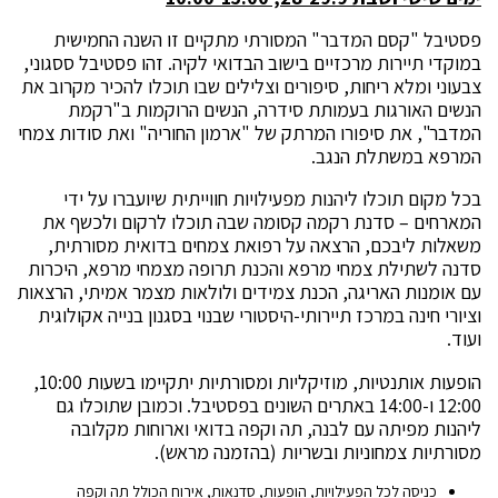
פסטיבל "קסם המדבר" המסורתי מתקיים זו השנה החמישית
במוקדי תיירות מרכזיים בישוב הבדואי לקיה. זהו פסטיבל ססגוני,
צבעוני ומלא ריחות, סיפורים וצלילים שבו תוכלו להכיר מקרוב את
הנשים האורגות בעמותת סידרה, הנשים הרוקמות ב"רקמת
המדבר", את סיפורו המרתק של "ארמון החוריה" ואת סודות צמחי
המרפא במשתלת הנגב.
בכל מקום תוכלו ליהנות מפעילויות חווייתית שיועברו על ידי
המארחים – סדנת רקמה קסומה שבה תוכלו לרקום ולכשף את
משאלות ליבכם, הרצאה על רפואת צמחים בדואית מסורתית,
סדנה לשתילת צמחי מרפא והכנת תרופה מצמחי מרפא, היכרות
עם אומנות האריגה, הכנת צמידים ולולאות מצמר אמיתי, הרצאות
וציורי חינה במרכז תיירותי-היסטורי שבנוי בסגנון בנייה אקולוגית
ועוד.
הופעות אותנטיות, מוזיקליות ומסורתיות יתקיימו בשעות 10:00,
12:00 ו-14:00 באתרים השונים בפסטיבל. וכמובן שתוכלו גם
ליהנות מפיתה עם לבנה, תה וקפה בדואי וארוחות מקלובה
מסורתיות צמחוניות ובשריות (בהזמנה מראש).
כניסה לכל הפעילויות, הופעות, סדנאות, אירוח הכולל תה וקפה