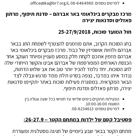
לפרטים נוספים:
, 08-6464980.
officeatika@br7.org.il
מרכז מבקרים בינלאומי באר אברהם – סדנת תיפוף, מרתון
פאזלים וסדנאות יצירה
חול המועד סוכות, 25-27/9/2018
בחג הסוכות הקרוב, אתם מוזמנים להצטרף לשמחת החג בבאר
אברהם ולהיות אושפיזין של כבוד. מרכז מבקרים בינלאומי באר
אברהם מזמין אתכם לקחת חלק במסע מעניין ומיוחד העוקב אחר
הכנסת האורחים המפורסמת של אברהם אבינו והקשר הייחודי שלה
לחג הסוכות. יחד נלמד להכיר יותר טוב את אב שלוש הדתות,
ננדוד איתו במדבר, נצפה בסרט תלת ממד מרגש ונבלה לצד
הבאר המקראית. במסגרת פעילות סוכות באתר יתקיימו סדנאות
יצירה, מרתון פאזלים וסדנת תיפוף.
הפעילות תתקיים בימים שלישי עד חמישי בכל שעה עגולה בין
השעות 10:00-16:00.
לפרטים נוספים: 08-6234613.
פסטיבל קסם של ילדות במתחם הקטר – 26-27.9:
מתחם הקטר בבאר שבע ביומיים של חגיגה נוסטלגית ומעוררת