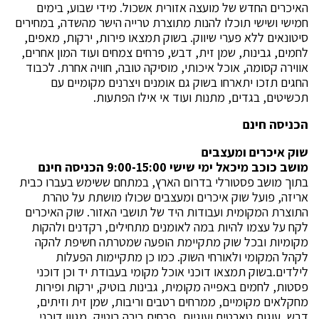
האיכרים החדש של מועצה אזורית אשכול. מידי שבוע, בימים
חמישי ושישי תוכלו להנות מתוצרת טרייה הישר מהשדה, במחירים
סיטונאים ללא פערי שיווק. בשוק תמצאו פירות, ירקות, מאפים,
לחמים, גבינות, שמן זית, דבש, פרחים צמחים ועוד המון אחרים,
אווירה קסומה, אוכל איכותי, מוסיקה טובה, חוויה אחרת. לכבוד
החגים תזכו יתארחו בשוק גם אומנים ויצרנים מקומיים עם
תכשיטים, בגדים, מתנות ועוד אי אילו הפתעות.
הכניסה חינם
שוק איכרים ומעצבים
מושב כוכב מיכאל ימי שישי 9:00-15:00 הכניסה חינם
בתוך מושב פסטורלי בדרום הארץ, במתחם ששימש בעברו כבית
אריזה, פועל שוק איכרים ומעצבים שכולו מושתת על טהרת
התוצרת המקומית ועבודות היד של תושבי האזור. שוק האיכרים
לקח על עצמו להיות במה לאומנים מתחילים, רקדנים ולהקות
מקומיות ובכל שוק מתקיימת הופעה שמטרתה חשיפת להקה
לקהל המקומי ולאורחי השוק. כמו כן מתקיימות הפעלות
לילדים.בשוק תמצאו דוכני אוכל מקומי בעבודת יד וכן דוכני
פסטות, לחמים באפייה מקומית, גבינות בוטיק, ירקות ופירות
מחקלאים מקומיים, ממרחים רטבים וריבות, שמן זית וזיתים,
דבש, עוגות טארטים ועוגיות, פרחים בירה בוטיק, מגוון דוכני