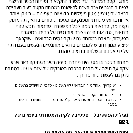
מותג "קסם המדבר" של משרד החקלאות ופיתוח הכפר והרשות
לפיתוח הנגב יתארח השנה לראשונה במתחם הקטר בעיר העתיקה
בבאר שבע ויציע מגוון פעילויות בדואיות מעניינות – ביניהן אוהל
אירוח בדואי מסורתי ומפנק עם מספר סיפורים בדואי, תה מתוק
וקפה מר, סדנאות רקמה לכל המשפחה, סדנאות תכשיטנות
בדואית, סדנאות חינה ויצירה אותנטית על כדים. במסגרת
הפעילות יתארח במתחם גם שוק היזמים הבדואים "שוקראן",
שיציע מגוון רחב ש למוצרים בדואים אותנטיים הנעשים בעבודת יד
על ידי אמנים ובשלנים בדואים מהנגב.
מתחם הקטר 70414 הינו מתחם יפיפה בעיר העתיקה באר שבע
שקם על תילה של תחנת הרכבת הטורקית של שנת 1915. במתחם
ניתן גם לעשות סיור מודרך.
"שוקראן" ואוהל אירוח בדואי ללא תשלום / סדנאות וסיורים בתשלום
סמלי.
בוייז: מתחם הקטר באר שבע
לפרטים נוספים: חפשו בפייסבוק "קסם המדבר – החוויה הבדואית
בנגב"
נעילת הפסטיבל – פסטיבל לקיה המסורתי ביומיים של
קסם
ימים שישי ושבת 28-29.9, 10:00-15:00