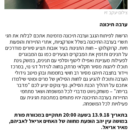
צילום יעקב זיו
ערבה תיכונה
הרשות לפיתוח הנגב וערבה תיכונה מזמינות אתכם לבלות את חגי
תשרי בערבה התיכונה בשלל אטרקציות, אתרי התיירות והופעות
חיות. קרוקולוקו – חוות התנינות בעיר אובות תציע סיורים מודרכים
על תנינים ותזמין את המבקרים הצעירים כמו גם המבוגרים
לפעילות מעניינת ואפילו ליטוף וסלפי עם תנינים, במשק גינת
תוכלו ליהנות מסיור חקלאי מרתק בחווה לגידול דגי נוי, במרכז
ויידור בחצבה תיהנו מסיור רב חושי בחממות ובהן מיטב גידולי
הערבה ותוכלו להגיע גם לחוות הסילאן של מרים ומוטי שילמדו
אתכם על תהליך הכנת הסילאן. נוף צוקים יציע לכם "מדבר
בריחה" – משחק ניווט מדברי לכל המשפחה ושאר מתחמי
התיירות בערבה התיכונה יהיו פתוחים במתכונת חגיגית עם
פעילויות לכל המשפחה.
בתאריך 13.9.18 בשעה 20:00 תתקיים במכוורת פורת
במושה עין יהב הופעת מחווה של האחים אריאל לאביהם,
מאיר אריאל.