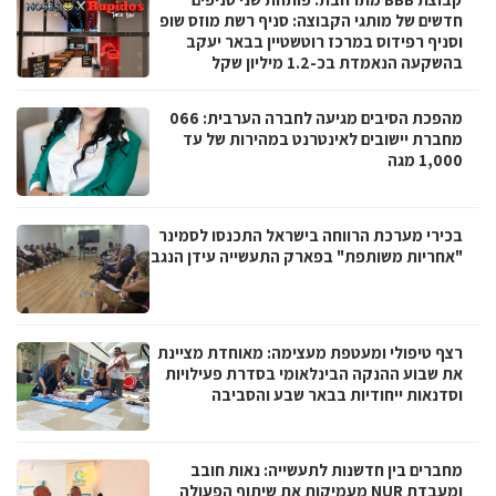
חדשים של מותגי הקבוצה: סניף רשת מוזס שופ
וסניף רפידוס במרכז רוטשטיין בבאר יעקב
בהשקעה הנאמדת בכ-1.2 מיליון שקל
מהפכת הסיבים מגיעה לחברה הערבית: 066
מחברת יישובים לאינטרנט במהירות של עד
1,000 מגה
בכירי מערכת הרווחה בישראל התכנסו לסמינר
"אחריות משותפת" בפארק התעשייה עידן הנגב
רצף טיפולי ומעטפת מעצימה: מאוחדת מציינת
את שבוע ההנקה הבינלאומי בסדרת פעילויות
וסדנאות ייחודיות בבאר שבע והסביבה
מחברים בין חדשנות לתעשייה: נאות חובב
ומעבדת NUR מעמיקות את שיתוף הפעולה