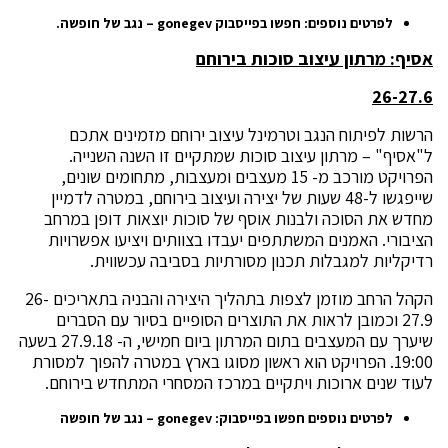
לפרטים נוספים: חפשו בפייסבוק
gonegev
– נגב של חופשה.
אסיף: מרתון עיצוב סוכות בירוחם
26-27.6
הרשות לפיתוח הנגב וטרמינל עיצוב ירוחם מזמינים אתכם
ל"אסיף" – מרתון עיצוב סוכות שמתקיים זו השנה השנייה.
הפרויקט מורכב מ- 15 מעצבים ומעצבות, מתחומים שונים,
שייפגשו ל-48 שעות של יצירה ועיצוב בירוחם, במטרה לדמיין
מחדש את הסוכה ולבנות אוסף של סוכות יוצאות דופן במרחב
הציבורי. האמנים המשתתפים יעבדו בצוותים ויציעו אפשרויות
רדיקליות למגבלות תכנון מסורתיות בסביבה עכשווית.
הקהל הרחב מוזמן לצפות בתהליך היצירה והבניה בתאריכים 26-
27.9 וכמובן לראות את התוצרים הסופיים בסיור עם הסברים
שיערך עם המעצבים בתום המרתון ביום חמישי, ה- 27.9.18 בשעה
19:00. הפרויקט הוא ראשון מסוגו בארץ במטרה להפוך למסורת
לעוד שנים ארוכות ויתקיים במרכז המסחרי המתחדש בירוחם.
לפרטים נוספים חפשו בפייסבוק:
gonegev
– נגב של חופשה