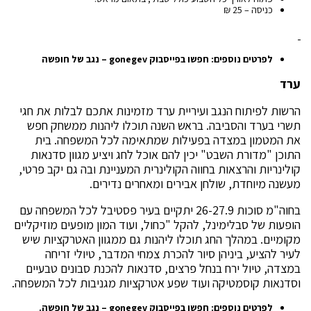
כניסה – 25 ₪
לפרטים נוספים: חפשו בפייסבוק
gonegev
– נגב של חופשה
ערד
הרשות לפיתוח הנגב ועיריית ערד מזמינות אתכם לבלות את חגי
תשרי בערד והסביבה. בראש השנה תוכלו ליהנות ממשחק חפש
את המטמון במצדה בפעילות שמתאימה לכל המשפחה. בית
התוכן "מדורת השבט" יכין להם אוכל לחג ויציע מגוון סדנאות
קולינריות והרצאות בחווה הקולינרית המעניינת ובה גם יקב פרטי,
מעשנה מיוחדת, שולחן אבירים ומאחרים נדירים.
בחוה"מ סוכות 26-27.9 יתקיים בעיר פסטיבל לכל המשפחה עם
הופעות של סבלימינל, להקל "כחול, ועוד המון מופעים מוזיקליים
מקומיים. במהלך החג תוכלו ליהנות גם ממגוון האטרקציות שיש
לעיר להציע, ביניהן סיור להכרת צמחי המדבר, טיולי זריחה
במצדה, טיול ירח בנחל פרצים, סדנאות להכנת סבונים טבעיים
וסדנאות קוסמטיקה ועוד שפע אטרקציות מגניבות לכל המשפחה.
לפרטים נוספים: חפשו בפייסבוק
gonegev
– נגב של חופשה.