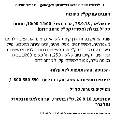
לפרטים נוספים חפשו בפייסבוק:
gonegev
– נגב של חופשה
חוגגים עם קק"ל בסוכות
יום שלישי, 25.9.18 , ט"ז תשרי, 10:00-14:00, מתחם
קק"ל בגילת (משרדי קק"ל מרחב דרום)
עונת המסיק בפתח וקרן קימת לישראל מזמינה את הציבור לחגיגה
משפחתית. המשתתפים ימסקו זיתים, יכינו יצירות מהטבע, יטיילו
ביערות עם מדריכי קק"ל ועוד פעילויות רבות לילדים ולמשפחות.
האירועים יתקיימו ביום שלישי, 25.9, החל משעה 10:00 בבוקר
בצומת גילת, צמוד למשרדי קק"ל מרחב דרום.
-הכניסה וההשתתפות ללא עלות-
לפרטים נוספים והרשמה מוקד קו ליער- 1-800-350-550
מטיילים ביערות קק"ל
יום רביעי, 26.9.18, ט"ז בתשרי, יער המלאכים ובפארק
נחל גרר
הסיורים יתקיימו בשעות 10:00 ו-13:00