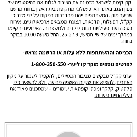
קרן קימת לישראל מזמינה את הציבור לגלות את ההיסטוריה של
צפון הנגב באתר הארכיאולוגי מתקופת בית ראשון בחוות מרשם
שביער מורן. המשתתפים ייהנו מהדרכות במקום על ידי מדריכי
קק"ל, הפעלות, סדנאות, תצוגת ממצאים ארכיאולוגיים, אירוח
בסוכה ועוד פעילויות רבות לילדים ולמשפחות. האירועים יתקיימו
במהלך ימים שלישי-חמישי, 25-27.9, החל משעה 10:00 בבוקר
בחווה.
הכניסה וההשתתפות ללא עלות או הרשמה מראש-
לפרטים נוספים מוקד קו ליער- 1-800-350-550
יערני קק"ל מבקשים מציבור המטיילים, להקפיד לשמור על ניקיון
האתרים, להוציא את שקיות האשפה מהיער, ולא להשאיר כלי
פלסטיק, קלקר ומכסי קופסאות שימורים – שמסכנים מאוד את
בעלי החיים ביערות.