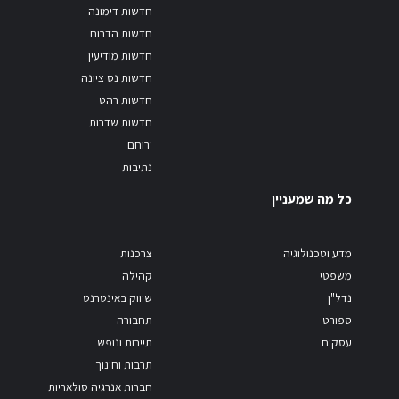
חדשות דימונה
חדשות הדרום
חדשות מודיעין
חדשות נס ציונה
חדשות רהט
חדשות שדרות
ירוחם
נתיבות
כל מה שמעניין
מדע וטכנולוגיה
צרכנות
משפטי
קהילה
נדל"ן
שיווק באינטרנט
ספורט
תחבורה
עסקים
תיירות ונופש
תרבות וחינוך
חברות אנרגיה סולאריות