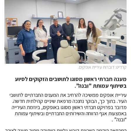
קרדיט: דוברות עיריית אופקים.
מענה חברתי ראשון מסוגו לתושבים הזקוקים לסיוע
בשיתוף עמותת "ובנה".
עיריית אופקים ממשיכה להרחיב את המענים החברתיים לתושבי
העיר. בתוך כך, הבוקר נחנכה מרפאת שיניים קהילתית חדשה.
מדובר בפרויקט חברתי ראשון מסוגו באופקים, ביוזמת העירייה
באמצעות אגף הרווחה והשירותים החברתיים ובשיתוף עמותת
“ובנה” .
המרפאה הוקמה בשכונת קיבוץ גלויות הוותיקה מתוך מענה לצורך