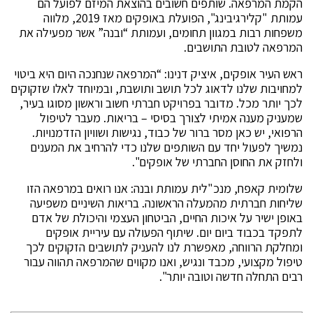
הקמת המרפאה. שותפים חשובים בהוצאת המיזם לפועל הם
עמותת "קלירגיבינג", הפועלת באופקים מאז 2019, מלווה
משפחות רבות במגוון תחומים, ועמותת “ובנה” אשר מפעילה את
המרפאה לטובת התושבים.
ראש העיר אופקים, איציק דנינו: “המרפאה שנחנכה היום היא ביטוי
למחויבות שלנו לדאוג לכל תושב ותושבת, ובמיוחד לאלו שזקוקים
לכך יותר מכל. מדובר בפרויקט חברתי חשוב וראשון מסוגו בעיר,
שמעניק מענה אמיתי לצורך בסיסי – בריאות. מעבר לטיפול
הרפואי, יש כאן מסר ברור של כבוד, נגישות ושוויון הזדמנויות.
נמשיך לפעול יחד עם השותפים שלנו כדי להרחיב את המענים
ולחזק את החוסן החברתי של אופקים".
שלומית קאפח, מנכ"לית עמותת ובנה: אנו רואים במרפאה הזו
שליחות חברתית מהמעלה הראשונה. בריאות השיניים משפיעה
באופן ישיר על איכות החיים, הביטחון העצמי והיכולת של אדם
לתפקד בכבוד ביום יום. שיתוף הפעולה עם עיריית אופקים
ומחלקת הרווחה, מאפשרת לנו להעניק לתושבים הזקוקים לכך
טיפול מקצועי, מכבד ונגיש, ואנו מקווים שהמרפאה תהווה עבור
רבים התחלה חדשה וטובה יותר".