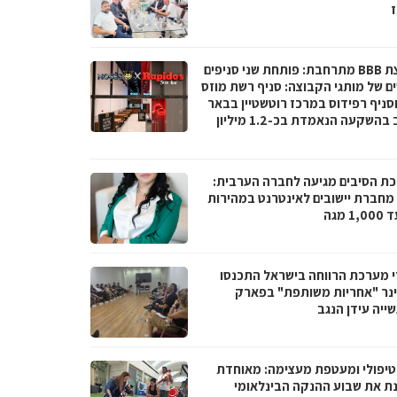
ז
קבוצת BBB מתרחבת: פותחת שני סניפים
ם של מותגי הקבוצה: סניף רשת מוזס
וסניף רפידוס במרכז רוטשטיין בבאר
יעקב בהשקעה הנאמדת בכ-1.2 מיליון
ת הסיבים מגיעה לחברה הערבית:
066 מחברת יישובים לאינטרנט במהירות
1 מגה
י מערכת הרווחה בישראל התכנסו
נר "אחריות משותפת" בפארק
ייה עידן הנגב
טיפולי ומעטפת מעצימה: מאוחדת
נת את שבוע ההנקה הבינלאומי