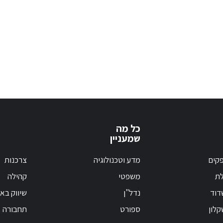
כל מה
שמעניין
קים
מדע וטכנולוגיה
צרכנות
לת
משפטי
קהילה
דוד
נדל"ן
שיווק בא
לון
ספורט
תחבורה