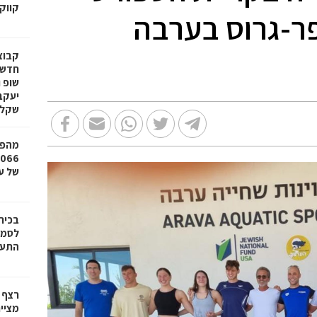
קווק
פר-גרוס בערבה
חדשי
שופ 
שקל
מהפכ
של עד ,000
בכיר
לסמי
התעש
רצף 
מציי