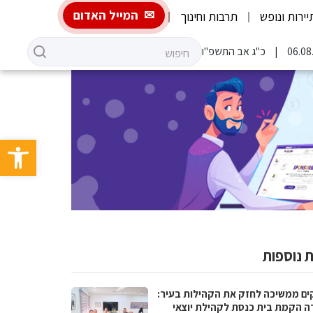
המייל האדום
יירות ונופש
תרבות וחינוך
כ"ג אב התשפ"ו
פתח סרגל 
 נוספות
ים ממשיכה לחזק את הקהילות בעיר:
ה הקמת בית כנסת לקהילת יוצאי