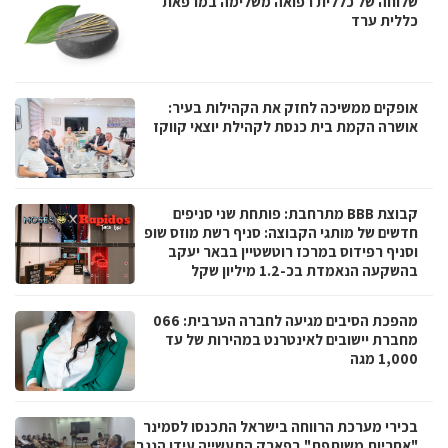
שלוחה של כללית רפואה משלימה במרפאת
כללית ערד
אופקים ממשיכה לחזק את הקהילות בעיר:
אושרה הקמת בית כנסת לקהילת יוצאי קווקז
קבוצת BBB מתרחבת: פותחת שני סניפים
חדשים של מותגי הקבוצה: סניף רשת מוזס שופ
וסניף רפידוס במרכז רוטשטיין בבאר יעקב
בהשקעה הנאמדת בכ-1.2 מיליון שקל
מהפכת הסיבים מגיעה לחברה הערבית: 066
מחברת יישובים לאינטרנט במהירות של עד
1,000 מגה
בכירי מערכת הרווחה בישראל התכנסו לסמינר
"אחריות משותפת" בפארק התעשייה עידן הנגב