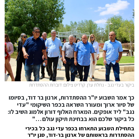
ביקור בעדי נגב - נחלת ערן. קרדיט צילום: דוברות ההסתדרות
כך אמר השבוע יו"ר ההסתדרות, ארנון בר דוד, בסיומו
של סיור ארוך ומעורר השראה בכפר השיקומי "עדי
נגב" ליד אופקים. המארח האלוף דורון אלמוג השיב לו:
כל ביקור שלכם הוא בבחינת תיקון עולם …"
בתחילת השבוע התארחו בכפר עדי נגב כל בכירי
ההסתדרות בראשותם של ארנון בר-דוד, סגן יו"ר