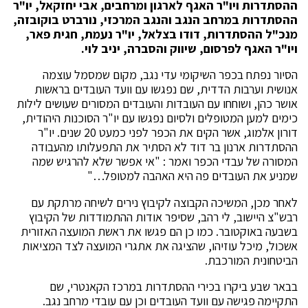
ההסתדרות ויו"ר האגף לארגון ומרחבים, אבי יחזקאל, יו"ר
ההסתדרות במרחב הנגב והנגב המרכזי, נורברט בוקובזה,
מנכ"ל ההסתדרות, דודו בצלאל, יו"ר נעמת, חגית פאר,
ויו"ר האגף לפרסום, שיווק והסברה, יניב לוי.
הסיור נפתח בכפר השיקומי עדי נגב, מקום שמסמל עוצמה
אנושית וערבות הדדית, שם נפגשו עם וועד העובדים בראשות
אושר כהן, ושוחחו עם העובדות והעובדים המסורים שעושים לילות
כימים למען המטופלים ולסיום נפגשו עם יו"ר הסוכנות היהודית,
דורון אלמוג, אשר הקים את הכפר לפני כמעט 20 שנים. יו"ר
ההסתדרות ארנון בר דוד לא הסתיר את התפעלותו מהעבודה
המסורה של עבדי הכפר ואמר : "אי אפשר שלא להרגיש שמה
שמניע את העובדים פה היא האהבה למטופל…"
לאחר מכן, המשיכה הקבוצה לקיבוץ נירים לשיחה מרתקת עם
רבש"צ היישוב, לי רהב, שסיפר אודות ההתמודדות של הקיבוץ
בשבעה באוקטובר. כמו כן הם פגשו את ראשת המועצה האזורית
אשכול, מיכל עוזיהו, שהציגה את אתגרי המועצה לצד המציאות
הביטחונית המורכבת.
בבאר שבע ביקרו בכירי ההסתדרות במרכז הקאנטרי, שם
התקיימה פגישה עם וועד העובדים וכן עם עובדי מרחב נגב.