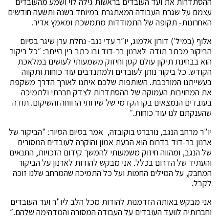
ההסתדרות את ועד העובדים בראשות גילה לוי ושמע מהעובדים
עצמם על שגרת העבודה המאתגרת במיוחד בשנה ותשעה חודשים
האחרונות- תקופה של התמודדות מתמשכת ומאמץ אדיר.
אלוף (במיל׳) דורון אלמוג, יו״ר עדי נגב- נחלת ערן שיגר בסיום
הביקור מכתב תודה לארנון בר-דוד ובו כתב בין הייתר: ״כל ביקור
הוא בבחינת תיקון עולם קטן וחיזוק משמעותי לעושים במלאכת
הקודש. כל ביקור נותן לעובדים ולמתנדבים עוד כוחות ותקווה
בעשייתנו המורכבת. השותפות שלכם איתנו לאורך הדרך משקפת
את המחויבות העמוקה של ההסתדרות לצדק חברתי ולתמיכה
בעובדים הנמצאים בקו הקדמי של שירותי הרווחה והשיקום. תודה
שהענקתם לנו עוד כוחות.״
יו"ר מרחב הנגב, נורברט בוקובזה, אמר בסיום הסיור: "הביקור של
ארנון בר-דוד בדרום הוא הבעת אמון והוקרה לעובדים המסורים
של הנגב, ומהווה חיזוק משמעותי להמשך קידום הזכויות, התנאים
והעתיד של הדרום בכלל. אני מבקש להודות לארנון על הביקור
המחבק, על המילים החמות ועל כל התמיכה שהמרחב שלנו זוכה
לקבל.
אני מבקש באותה הזדמנות להודות מכל הלב ליו"ר ועד העובדים
וחברותיה לוועד העובדים על העבודה המסורה והמדהימה שלהם.״