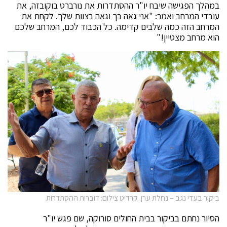
במהלך הפגישה שיבח יו"ר ההסתדרות את נורברט בוקובזה, את
עובדי המרחב ואמר: "אני גאה בך וגאה בצוות שלך. לקחת את
המרחב הזה כמה שלבים קדימה. כל הכבוד לכם, המרחב שלכם
הוא מרחב מצטיין!"
ביקור בעדי נגב – נחלת ערן. קרדיט צילום: דוברות ההסתדרות
הסיור נחתם בביקור בבית החולים סורוקה, שם פגש יו"ר