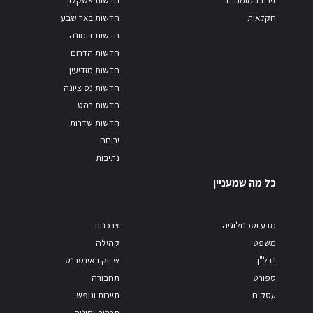
חקלאות
חדשות באר שבע
חדשות דימונה
חדשות הדרום
חדשות מודיעין
חדשות נס ציונה
חדשות רהט
חדשות שדרות
ירוחם
נתיבות
כל מה שמעניין
מדע וטכנולוגיה
צרכנות
משפטי
קהילה
נדל"ן
שיווק באינטרנט
ספורט
תחבורה
עסקים
תיירות ונופש
תרבות וחינוך