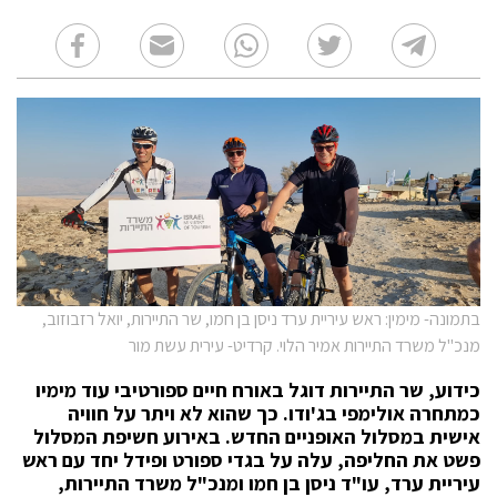
בתמונה- מימין: ראש עיריית ערד ניסן בן חמו, שר התיירות, יואל רזבוזוב,
מנכ"ל משרד התיירות אמיר הלוי. קרדיט- עירית עשת מור
כידוע, שר התיירות דוגל באורח חיים ספורטיבי עוד מימיו
כמתחרה אולימפי בג'ודו. כך שהוא לא ויתר על חוויה
אישית במסלול האופניים החדש. באירוע חשיפת המסלול
פשט את החליפה, עלה על בגדי ספורט ופידל יחד עם ראש
עיריית ערד, עו"ד ניסן בן חמו ומנכ"ל משרד התיירות,