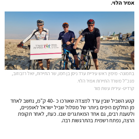
אמיר הלוי.
בתמונה- מימין: ראש עיריית ערד ניסן בן חמו, שר התיירות, יואל רזבוזוב,
מנכ"ל משרד התיירות אמיר הלוי.
קרדיט- עירית עשת מור
קטע השביל שבין ערד למצדה שאורכו כ -40 ק"מ, נחשב לאחד
מן החלקים היפים ביותר של מסלול שביל ישראל לאופניים,
ולטענת רבים, גם אחד המאתגרים שבו. כעת, לאחר תקופת
הרצה, נפתח רשמית בהתרגשות רבה.