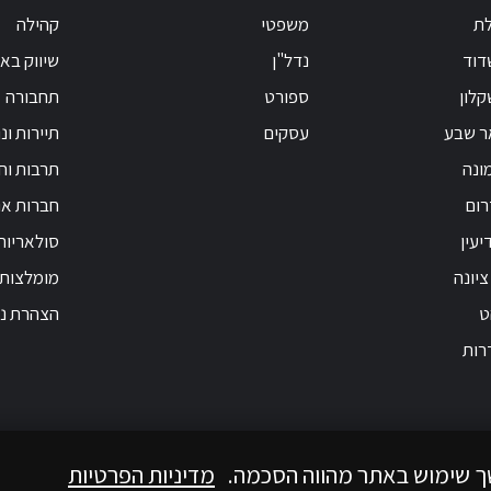
לת
משפטי
קהילה
דוד
נדל"ן
שיווק בא
לון
ספורט
תחבורה
ר שבע
עסקים
תיירות ונ
ונה
תרבות וחי
רום
חברות אנ
יעין
סולאריות
ציונה
מומלצות
ט
הצהרת נג
רות
ך שימוש באתר מהווה הסכמה.
מדיניות הפרטיות