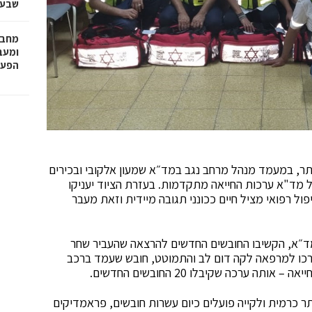
שבע 
מחבר
הפעו
ר, במעמד מנהל מרחב נגב במד״א שמעון אלקובי ובכירים
ואת חירום של מד"א ערכות החייאה מתקדמות. בעזרת הציוד יעניקו
ול רפואי מציל חיים ככונני תגובה מיידית וזאת מעבר
מד״א, הקשיבו החובשים החדשים להרצאה שהעביר שחר
דרכו למרפאה לקה דום לב והתמוטט, חובש שעמד ברכב
ערכה שקיבלו 20 החובשים החדשים.
 כרמית ולקייה פועלים כיום עשרות חובשים, פראמדיקים