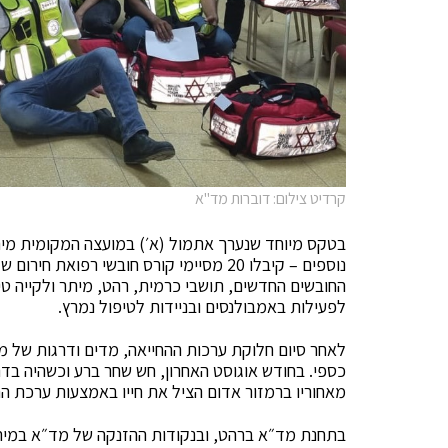
קרדיט צילום: דוברות מד"א
בטקס מיוחד שנערך אתמול (א׳) במועצה המקומית מית
נוספים – קיבלו 20 מסיימי קורס חובשי רפ
החובשים החדשים, תושבי כרמית, רהט, מיתר ולקייה טיפ
לפעילות באמבולנסים ובניידות לטיפול נמרץ.
לאחר סיום חלוקת ערכות ההחייאה, מדים ודרגות של 
כספי. בחודש אוגוסט האחרון, חש שחר ברע וכשהיה ב
מאחוריו ברמזור אדום הציל את חייו באמצעות ערכת החייאה – אותה 
בתחנת מד״א ברהט, ובנקודות ההזנקה של מד״א במיתר