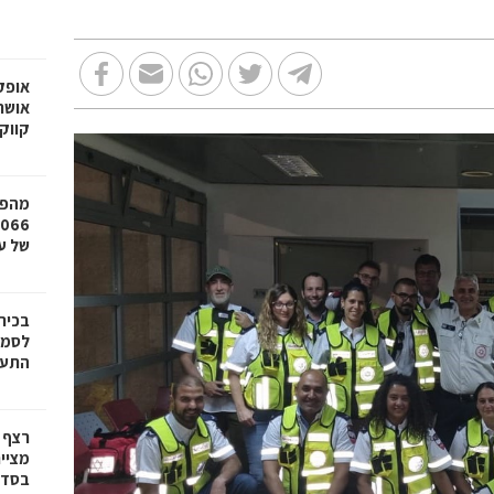
אופק
אושר
קווק
מהפכ
של עד ,000
בכיר
לסמי
התעש
רצף 
מציי
בסדר