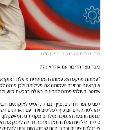
קרדיט צילום- עמות כולנו למען כולנו
כיצד נוצר החיבור עם אוקראינה ?
"עמותת פניקס היא עמותה הומניטרית פועלת באוקראינ
אוקראינה הרחיבה העמותה את פעילותה ולכן פנתה לסי
שרוטרי העולמי פנתה למדינות בעולם בבקשת סיוע ולכן 
לפני מספר חודשים, ציין וינברגר, הטיס לאוקראינה חב
להחלטה לקיים יום כיף לפליטים ויחד עם הארגונים השונ
הנתינה והבעת התמיכה מילדים מקרית גת ומאשקלון, ש
טילים. הילדים האלו נרתמו באהבה גדולה לחבק את היל
ציירו להם ציורים וכתבו להם שירים. היום זכינו להענ