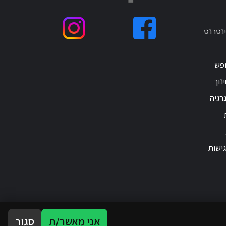
ינטרנט
ופש
נוך
רגיה
ישות
אני מאשר/ת
סגור