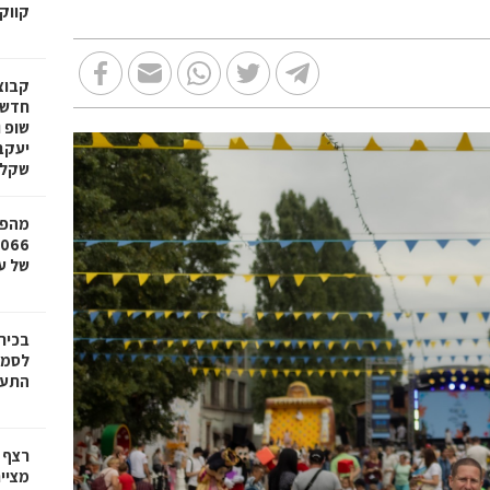
קווק
חדשי
שופ 
שקל
מהפכ
של עד ,000
בכיר
לסמי
התעש
רצף 
מציי