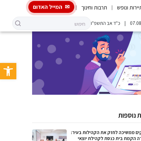
המייל האדום
יירות ונופש
תרבות וחינוך
כ"ד אב התשפ"ו
פתח סרגל 
 נוספות
ים ממשיכה לחזק את הקהילות בעיר:
ה הקמת בית כנסת לקהילת יוצאי