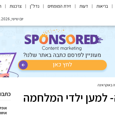
בריאות
דעות
זירת המומחים
נדל"ן
צרכנות
ת
יום שישי, 07.08.2026
ה באוקראינה
 למען ילדי המלחמה
כתבות
אופק
אושר