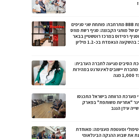
ז
קבוצת BBB מתרחבת: פותחת שני סניפים
ם של מותגי הקבוצה: סניף רשת מוזס
וסניף רפידוס במרכז רוטשטיין בבאר
יעקב בהשקעה הנאמדת בכ-1.2 מיליון
ת הסיבים מגיעה לחברה הערבית:
066 מחברת יישובים לאינטרנט במהירות
1 מגה
י מערכת הרווחה בישראל התכנסו
נר "אחריות משותפת" בפארק
ייה עידן הנגב
טיפולי ומעטפת מעצימה: מאוחדת
נת את שבוע ההנקה הבינלאומי