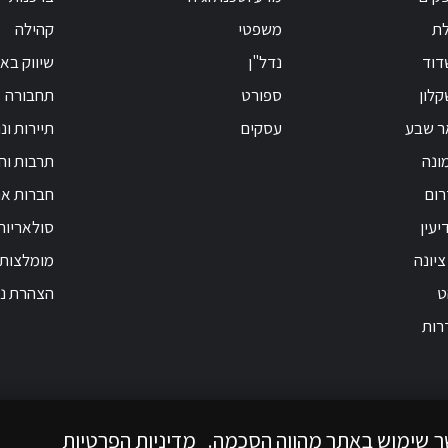
לת
משפטי
קהילה
דוד
נדל"ן
שיווק בא
לון
ספורט
תחבורה
ר שבע
עסקים
תיירות ונ
ונה
תרבות וחי
רום
חברות אנ
יעין
סולאריות
ציונה
מומלצות
ט
הצהרת נג
רות
ך שימוש באתר מהווה הסכמה.
מדיניות הפרטיות