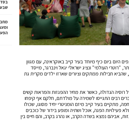
בסדר
שבע 
מחבר
הפעו
 היום ביום כיף מיוחד בעיר קייב באוקראינה, עם מגוון
ר, "רוטרי העולמי" ונציג ישראלי יגאל וינברגר, מייסד
, שהביא חבילות ממתקים וציורים שארזו ילדים מקרית גת
 רוסיה הגדולה, כאשר את מחיר ההפגזות והמראות קשים
ברים רבים התגייסו לשמירה על מולדתם, חלקם אף קיפחו
ה, מתקיים בעיר קייב מיזם הומניטרי יחיד מסוגו, שכולו
לא פעילויות הפגה, אוכל ושתיה ומופע בידור של כוכבים
ות, אביהם נמצא בשדה הקרב, או נהרג בקרב, והם חיים בין