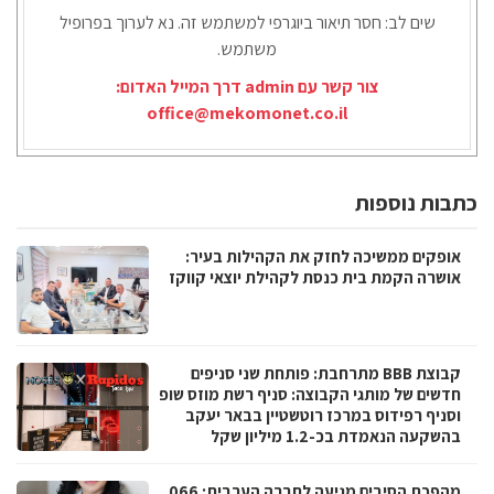
שים לב: חסר תיאור ביוגרפי למשתמש זה. נא לערוך בפרופיל
משתמש.
צור קשר עם admin דרך המייל האדום:
office@mekomonet.co.il
כתבות נוספות
אופקים ממשיכה לחזק את הקהילות בעיר:
אושרה הקמת בית כנסת לקהילת יוצאי קווקז
קבוצת BBB מתרחבת: פותחת שני סניפים
חדשים של מותגי הקבוצה: סניף רשת מוזס שופ
וסניף רפידוס במרכז רוטשטיין בבאר יעקב
בהשקעה הנאמדת בכ-1.2 מיליון שקל
מהפכת הסיבים מגיעה לחברה הערבית: 066