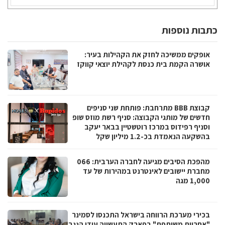
כתבות נוספות
אופקים ממשיכה לחזק את הקהילות בעיר:
אושרה הקמת בית כנסת לקהילת יוצאי קווקז
קבוצת BBB מתרחבת: פותחת שני סניפים
חדשים של מותגי הקבוצה: סניף רשת מוזס שופ
וסניף רפידוס במרכז רוטשטיין בבאר יעקב
בהשקעה הנאמדת בכ-1.2 מיליון שקל
מהפכת הסיבים מגיעה לחברה הערבית: 066
מחברת יישובים לאינטרנט במהירות של עד
1,000 מגה
בכירי מערכת הרווחה בישראל התכנסו לסמינר
"אחריות משותפת" בפארק התעשייה עידן הנגב