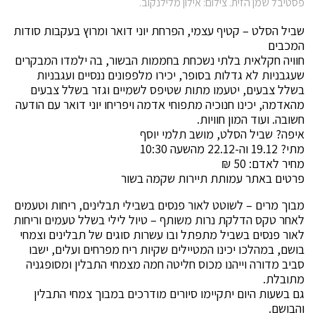
פסטיבל שמן הזית. צילום: אילון מלילנקוב.
שביל הסלט – קטיף עצמי, הפרחת יוני דואר ומרוץ בעקבות סודות
המכבים
חוויה חקלאית בלתי נשכחת בחממות הבשור, בה ילמדו המבקרים
שעגבניות לא גדלות בסופר, יכירו מלפפונים ננסיים ועגבניות
בשלל צבעים, יטעמו מתות שטיפס לשמיים וגזר בשלל צבעים
מהאדמה, יכינו חנוכיה מתפוחי אדמה ויפריחו יוני דואר עם הודעה
חשובה. ועוד המון חוויות.
איפה? שביל הסלט, מושב תלמי יוסף
מתי? 19.12 וה-22.12 מהשעה 10:30
מחיר לאדם: 50 ₪
פרטים באתר עמותת תיירות שקמה בשור
מבוך מרים – לשוטט לאור פנסים בשבילי תבלינים, ריחות וטעמים
לאחר טקס הדלקת נרות משותף – טיול לילי בשלל טעמים וריחות
לאור פנסים בשביל מתפתל ובו עשרות סוגים של תבלינים וצמחי
בושם, במהלכו יכינו המטיילים שקיות ריח מפרחים ועלים, ישבו
סביב מדורה וייהנו מכוס חליטה חמה מצמחי התבלין ומסופגניה
מתובלת.
גם בשעות היום יתקיימו סיורים מודרכים במבוך צמחי התבלין
והבושם.