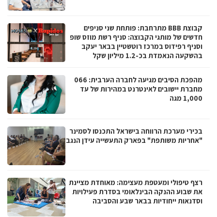
קבוצת BBB מתרחבת: פותחת שני סניפים
חדשים של מותגי הקבוצה: סניף רשת מוזס שופ
וסניף רפידוס במרכז רוטשטיין בבאר יעקב
בהשקעה הנאמדת בכ-1.2 מיליון שקל
מהפכת הסיבים מגיעה לחברה הערבית: 066
מחברת יישובים לאינטרנט במהירות של עד
1,000 מגה
בכירי מערכת הרווחה בישראל התכנסו לסמינר
"אחריות משותפת" בפארק התעשייה עידן הנגב
רצף טיפולי ומעטפת מעצימה: מאוחדת מציינת
את שבוע ההנקה הבינלאומי בסדרת פעילויות
וסדנאות ייחודיות בבאר שבע והסביבה