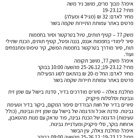
איפה? מבוך מרים, מושב ניר משה
מתי? 19-23.12
מחיר לאדם: 32 ₪ (מגיל 4 ומעלה)
פרטים באתר עמותת התיירות שקמה בשור
משק 77 – קטיף תותים, טיול בטרקטור וסיור בחממות
סיור לימודי בחממות אננס, בננה ופטל, קטיף תותים, הכנת שתילי
תות, סיור מודרך בטרקטור בחממות המשק, קיר טיפוס ומתנפחים
ועוד.
איפה? משק 77, מושב תקומה
מתי? 19-23.12; 25-26.12 מהשעה 10:00 בבוקר
מחיר לאדם: החל מ-20 ₪ בהתאם לסוג הפעילות
פרטים באתר עמותת תיירות שקמה בשור
מחלבת צאלה – סיורים מודרכים בדיר, סדנת בישול עם שמן זית
וגבינות וסלסלות פיקניק
סיורים בדיר של חוות הבודדים סיפור המקום, ביקור בדיר וטעימת
גבינות. סדנת אוכל והדגמה של בישול עם שמן זית וגבינות, (כולל
טעימות) הדגמה של הכנת גבינה, פוד טראק עם מנות מהטאבון,
ארוחות בוקר, סלי פיקניק ומעדניית גבינות.
איפה? מחלבת צאלה, עין הבשור
מתי? 19-23.12; 25-26.12 מהשעה 09:00 בבוקר