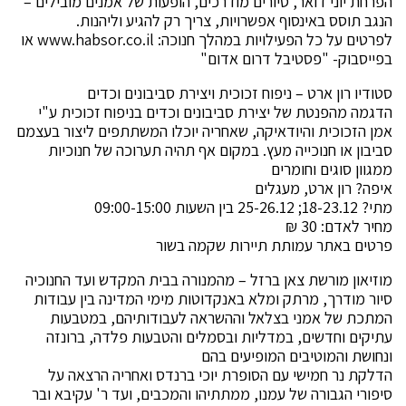
הפרחת יוני דואר, סיורים מודרכים, הופעות של אמנים מובילים –
הנגב תוסס באינסוף אפשרויות, צריך רק להגיע וליהנות.
לפרטים על כל הפעילויות במהלך חנוכה: www.habsor.co.il או
בפייסבוק- "פסטיבל דרום אדום"
סטודיו רון ארט – ניפוח זכוכית ויצירת סביבונים וכדים
הדגמה מהפנטת של יצירת סביבונים וכדים בניפוח זכוכית ע"י
אמן הזכוכית והיודאיקה, שאחריה יוכלו המשתתפים ליצור בעצמם
סביבון או חנוכייה מעץ. במקום אף תהיה תערוכה של חנוכיות
ממגוון סוגים וחומרים
איפה? רון ארט, מעגלים
מתי? 18-23.12; 25-26.12 בין השעות 09:00-15:00
מחיר לאדם: 30 ₪
פרטים באתר עמותת תיירות שקמה בשור
מוזיאון מורשת צאן ברזל – מהמנורה בבית המקדש ועד החנוכיה
סיור מודרך, מרתק ומלא באנקדוטות מימי המדינה בין עבודות
המתכת של אמני בצלאל וההשראה לעבודותיהם, במטבעות
עתיקים וחדשים, במדליות ובסמלים והטבעות פלדה, ברונזה
ונחושת והמוטיבים המופיעים בהם
הדלקת נר חמישי עם הסופרת יוכי ברנדס ואחריה הרצאה על
סיפורי הגבורה של עמנו, ממתתיהו והמכבים, ועד ר' עקיבא ובר