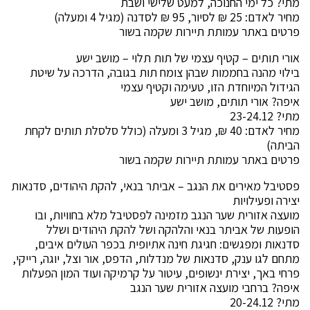
מתי? כל ימי החנוכה, למעט שלישי ושבת
מחיר לאדם: 25 ₪ לסיור, 95 ₪ לסדנה (מגיל 4 ומעלה)
פרטים באתר עמותת תיירות שקמה בשור
אורי תותים – קטיף עצמי של תות תלוי – מושב ישע
בילוי מהנה בחממות שבהן צומח תות בגובה, הדרכה על שיטת
הגידול המיוחדת הזו, טעימה וקטיף עצמי
איפה? אורי תותים, מושב ישע
מתי? 23-24.12
מחיר לאדם: 40 ₪, מגיל 3 ומעלה (כולל סלסלת תותים לקחת
הביתה)
פרטים באתר עמותת תיירות שקמה בשור
פסטיבל מאירים את הנגב – אביתר בנאי, להקת היהודים, סדנאות
יצירה ופעילויות
מועצה אזורית שער הנגב מזמינה לפסטיבל מלא בחוויות, ובו
הופעות של אביתר בנאי והלהקה ושל להקת היהודים ושלל
סדנאות ומפגשים: חגיגת חינה אתיופית בכפר העולים איבים,
מתחם לגו ענק, סדנאות של מנדלות, הדפס, אור וצל, יוגה, רייקי,
פרחי באך, יצירת ינשופים, עיטור על קרמיקה ועוד המון הפעלות
איפה? ברחבי מועצה אזורית שער הנגב
מתי? 20-24.12