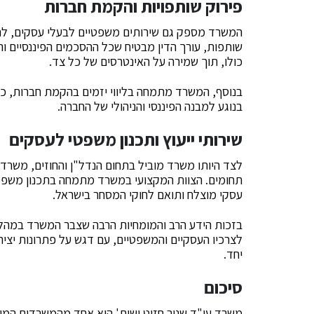
פירוק שותפויות והקמת חברות
המשרד מספק גם שירותים משפטיים לבעלי עסקים, לרב
שותפות, עורך הדין מבטיח שכל ההסכמים הפיננסיים ו
כולו, תוך שמירה על האינטרסים של כל צד.
בנוסף, המשרד מתמחה בליווי יזמים בהקמת חברות, כול
בנוגע למבנה הפיננסי והניהולי של החברה.
שירותי ייעוץ ותכנון משפטי לעסקים
לצד היותו משרד מוביל בתחום הנדל"ן והחוזים, משרד 
תחומים. הצוות המקצועי במשרד מתמחה בתכנון משפטי
עסקי מוצלח ותואם לחוקי המסחר בישראל.
בזכות הידע הרב והמומחיות הרבה שצבר המשרד במהלך
לצרכיו העסקיים והמשפטיים, עם דגש על פתרונות יצי
יחד.
סיכום
משרד עו"ד שניר חזוט ושות' הוא אחד מהמשרדים המוב