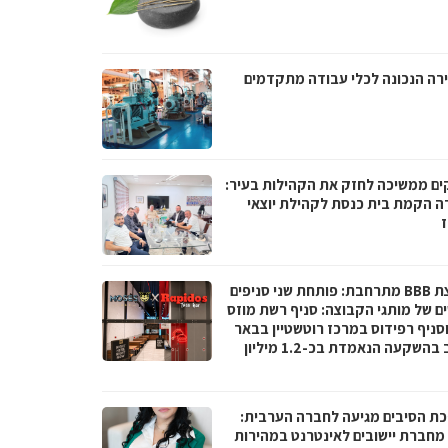
רה הנכונה לכלי עבודה מתקדמים
ים ממשיכה לחזק את הקהילות בעיר:
ה הקמת בית כנסת לקהילת יוצאי
ז
קבוצת BBB מתרחבת: פותחת שני סניפים
ם של מותגי הקבוצה: סניף רשת מוזס
וסניף רפידוס במרכז רוטשטיין בבאר
יעקב בהשקעה הנאמדת בכ-1.2 מיליון
ת הסיבים מגיעה לחברה הערבית:
066 מחברת יישובים לאינטרנט במהירות