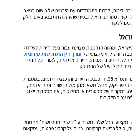
ירת דירות, לרבות התמודדות עם היבטים של רישום בטאבו,
מקרקעין. מטרתנו היא להבטיח שהעסקה תתבצע באופן חלק
נים ללקוח.
ראל
ראל, ומהווה הזדמנות מצוינת עבור בעלי דירות לשדרוג
 הדורש ליווי מקצועי של
עורך דין התחדשות עירונית
לקוחותיו, בין אם הם דיירים או יזמים, לאורך כל תהליך
ם וניהול יעיל של הפרויקט.
עו"ד שניר חזוט חתום על עשרות פרויקטים של פינוי-בינוי ותמ"א 38, הן כנציג הדיירים והן כנציג היזמים. במסגרת
 לפרויקט, מנהל משא ומתן מול הרשויות ומול היזמים,
. במקרים של סכסוכים או מחלוקות, אנו מספקים ייצוג
ם עבור הלקוחות.
י מקצועי בכל שלב. משרד עו"ד שניר חזוט ושות' מתמחה
ות, כולל רכישת קרקעות, בנייה על קרקע פרטית, עסקאות