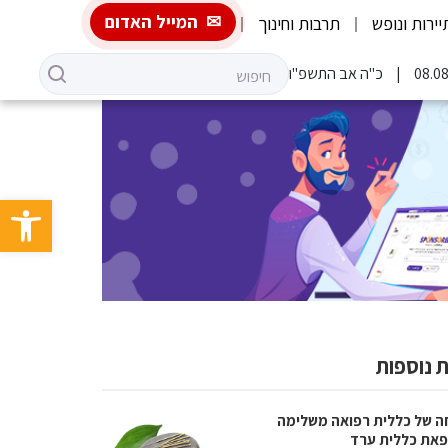
המייל האדום
יירות ונופש
תרבות וחינוך
כ"ה אב התשפ"ו
פתח סרגל 
 נוספות
ה של כללית רפואה משלימה
את כללית ערד