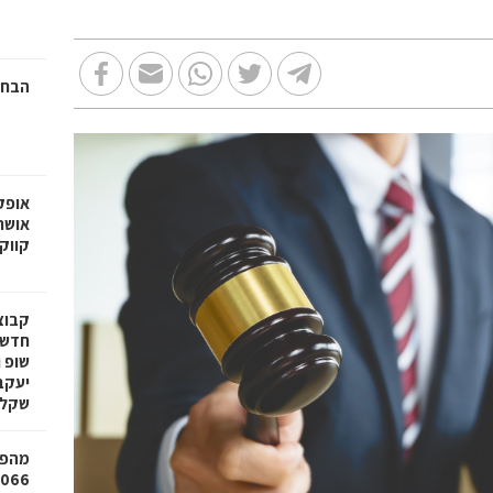
הבחי
אופק
אושר
קווק
חדשי
שופ 
שקל
מהפכ