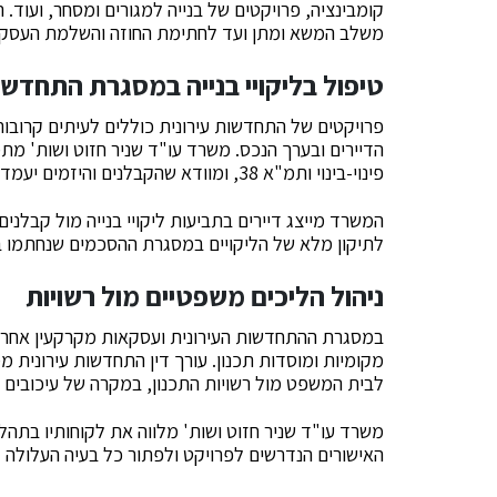
קומבינציה, פרויקטים של בנייה למגורים ומסחר, ועוד. 
משלב המשא ומתן ועד לחתימת החוזה והשלמת העסקה 
טיפול בליקויי בנייה במסגרת התחדשו
פרויקטים של התחדשות עירונית כוללים לעיתים קרובות ב
הדיירים ובערך הנכס. משרד עו"ד שניר חזוט ושות' מתמח
פינוי-בינוי ותמ"א 38, ומוודא שהקבלנים והיזמים יעמדו בהתחייבויותיהם לתקן את כל הליקויים בצורה מספקת.
המשרד מייצג דיירים בתביעות ליקויי בנייה מול קבלנים 
לתיקון מלא של הליקויים במסגרת ההסכמים שנחתמו ב
ניהול הליכים משפטיים מול רשויות
במסגרת ההתחדשות העירונית ועסקאות מקרקעין אחרות,
מקומיות ומוסדות תכנון. עורך דין התחדשות עירונית מ
לבית המשפט מול רשויות התכנון, במקרה של עיכובים או
משרד עו"ד שניר חזוט ושות' מלווה את לקוחותיו בתה
האישורים הנדרשים לפרויקט ולפתור כל בעיה העלולה ל