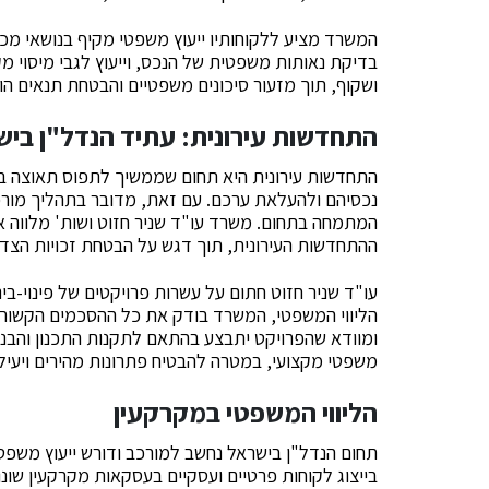
המשרד מציע ללקוחותיו ייעוץ משפטי מקיף בנושאי מכ
בדיקת נאותות משפטית של הנכס, וייעוץ לגבי מיסוי 
ושקוף, תוך מזעור סיכונים משפטיים והבטחת תנאים הוג
התחדשות עירונית: עתיד הנדל"ן ביש
התחדשות עירונית היא תחום שממשיך לתפוס תאוצה ביש
נכסיהם ולהעלאת ערכם. עם זאת, מדובר בתהליך מורכב
המתמחה בתחום. משרד עו"ד שניר חזוט ושות' מלווה את 
ההתחדשות העירונית, תוך דגש על הבטחת זכויות הצדדי
הליווי המשפטי, המשרד בודק את כל ההסכמים הקשורים
ומוודא שהפרויקט יתבצע בהתאם לתקנות התכנון והבניה
משפטי מקצועי, במטרה להבטיח פתרונות מהירים ויעילי
הליווי המשפטי במקרקעין
תחום הנדל"ן בישראל נחשב למורכב ודורש ייעוץ משפט
בייצוג לקוחות פרטיים ועסקיים בעסקאות מקרקעין שונ