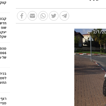
קווק
חדשי
שופ 
שקל
מהפכ
של עד ,000
בכיר
לסמי
התעש
רצף 
מציי