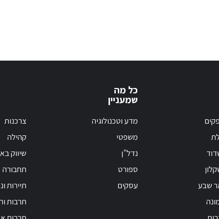
כל מה
שמעניין
קים
מדע וטכנולוגיה
צרכנות
לת
משפטי
קהילה
דוד
נדל"ן
שיווק בא
לון
ספורט
תחבורה
ר שבע
עסקים
תיירות ונ
ונה
תרבות וחי
רום
חברות אנ