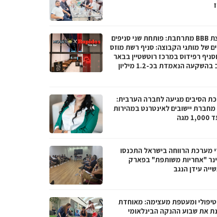
ז
קבוצת BBB מתרחבת: פותחת שני סניפים
ם של מותגי הקבוצה: סניף רשת מוזס
וסניף רפידוס במרכז רוטשטיין בבאר
יעקב בהשקעה הנאמדת בכ-1.2 מיליון
ת הסיבים מגיעה לחברה הערבית:
066 מחברת יישובים לאינטרנט במהירות
1 מגה
י מערכת הרווחה בישראל התכנסו
נר "אחריות משותפת" בפארק
ייה עידן הנגב
טיפולי ומעטפת מעצימה: מאוחדת
נת את שבוע ההנקה הבינלאומי