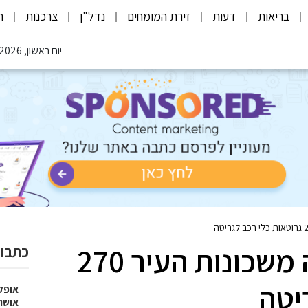
בריאות
דעות
זירת המומחים
נדל"ן
צרכנות
ת
יום ראשון, 09.08.2026
העירייה גררה ופינתה משכונות העיר 270
כתבות
יטה
אופק
אושר