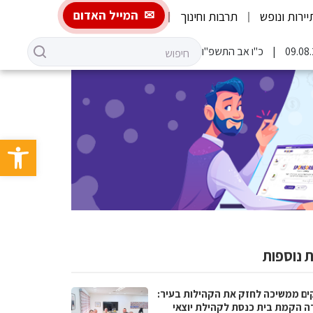
המייל האדום
יירות ונופש
תרבות וחינוך
כ"ו אב התשפ"ו
פתח סרגל 
 נוספות
ים ממשיכה לחזק את הקהילות בעיר:
ה הקמת בית כנסת לקהילת יוצאי