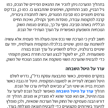
בתהליך ההערכה ניתן להכיר את התנאים הפיזיים של הנכס, כמו
גיל הבניין, מצב התחזוקה, ושיפוצים שהתבצעו בו. כמו כן, נבדקים
גורמים חיצוניים כמו סביבת המגורים, גישה לתחבורה ציבורית,
קרבה למקומות עבודה, מוסדות חינוך וקהילה, ואיכות החיים
הכללית באותה סביבה. נוסף על כך, נבחנים מגמות השוק
הנוכחיות והשפעתן האפשרית על הערך העתידי של הנכס.
חשוב לציין כי הערכת שווי נכס אינה פעולה חד פעמית אלא עשויה
להשתנות עם הזמן. שינויים בכלכלה המקומית והעולמית, יחד עם
שינויים ברגולציה, יכולים להשפיע על ערך הנכס בצורה
משמעותית. לכן, יש לשקול לבצע הערכה חוזרת באופן תקופתי
כדי להבטיח שהערכת השווי משקפת את המצב הנוכחי של השוק.
ערר על היטל השבחה
במקרים מסוימים, כאשר מתבצעת עסקת נדל"ן, נדרש לשלם
היטל השבחה לעירייה או למועצה המקומית. היטל זה נגבה כאשר
תוכנית בנייה או שינוי תב"ע מביאים לעליית ערכו של הנכס.
תהליך
ערר על היטל השבחה
מאפשר לבעל הנכס לערער על
גובה ההיטל, אם הוא סבור שהוא לא מוצדק או מוגזם. תהליך זה
דורש הבנה מעמיקה של החוק ושל הערכות שמאיות, ולכן מומלץ
להיעזר בשירותים מקצועיים כדי להבטיח תוצאה מוצלחת בערר.