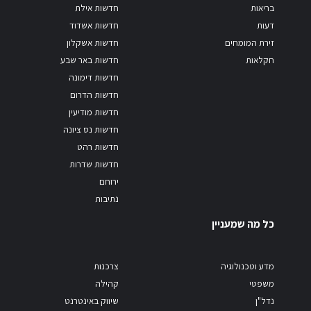
בריאות
חדשות אילת
דעות
חדשות אשדוד
זירת המומחים
חדשות אשקלון
חקלאות
חדשות באר שבע
חדשות דימונה
חדשות הדרום
חדשות מודיעין
חדשות נס ציונה
חדשות רהט
חדשות שדרות
ירוחם
נתיבות
כל מה שמעניין
מדע וטכנולוגיה
צרכנות
משפטי
קהילה
נדל"ן
שיווק באינטרנט