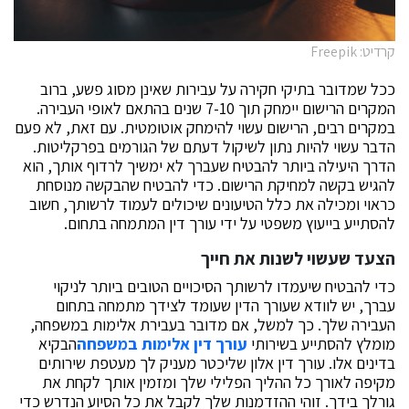
קרדיט: Freepik
ככל שמדובר בתיקי חקירה על עבירות שאינן מסוג פשע, ברוב
המקרים הרישום יימחק תוך 7-10 שנים בהתאם לאופי העבירה.
במקרים רבים, הרישום עשוי להימחק אוטומטית. עם זאת, לא פעם
הדבר עשוי להיות נתון לשיקול דעתם של הגורמים בפרקליטות.
הדרך היעילה ביותר להבטיח שעברך לא ימשיך לרדוף אותך, הוא
להגיש בקשה למחיקת הרישום. כדי להבטיח שהבקשה מנוסחת
כראוי ומכילה את כלל הטיעונים שיכולים לעמוד לרשותך, חשוב
להסתייע בייעוץ משפטי על ידי עורך דין המתמחה בתחום.
הצעד שעשוי לשנות את חייך
כדי להבטיח שיעמדו לרשותך הסיכויים הטובים ביותר לניקוי
עברך, יש לוודא שעורך הדין שעומד לצידך מתמחה בתחום
העבירה שלך. כך למשל, אם מדובר בעבירת אלימות במשפחה,
מומלץ להסתייע בשירותי
עורך דין אלימות במשפחה
הבקיא
בדינים אלו. עורך דין אלון שליכטר מעניק לך מעטפת שירותים
מקיפה לאורך כל ההליך הפלילי שלך ומזמין אותך לקחת את
גורלך בידך. זוהי ההזדמנות שלך לקבל את כל הסיוע הנדרש כדי