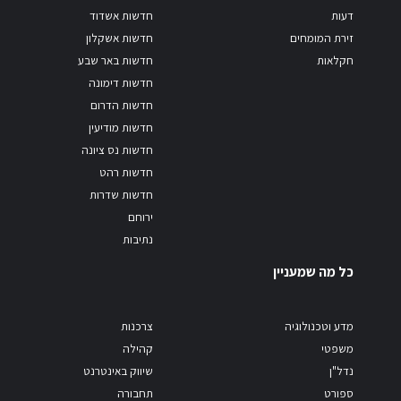
דעות
חדשות אשדוד
זירת המומחים
חדשות אשקלון
חקלאות
חדשות באר שבע
חדשות דימונה
חדשות הדרום
חדשות מודיעין
חדשות נס ציונה
חדשות רהט
חדשות שדרות
ירוחם
נתיבות
כל מה שמעניין
מדע וטכנולוגיה
צרכנות
משפטי
קהילה
נדל"ן
שיווק באינטרנט
ספורט
תחבורה