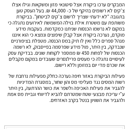
המבקרים ערכו ביקורת אצל סיטונאי מזון ומשקאות וגילו אצלו
צ'קים לא רשומים בהיקף של כ- 44,000 ₪. בעל העסק טען
בתגובה "לא ידעתי שצריך לרשום צ'קים לביטחון". בביקורת
משותפת עם משטרת אילת בוילה המשמשת לאירועים נתגלה כי
במקום לא נרשמו הכנסות שניתנו כמקדמות. בעקבות מידע
מוקדם, נערכה ביקורת אצל קבלן שיפוצים ונמצא כי הוא איננו
מנהל ספרים כלל ואין לו תיק במס הכנסה. מטפלת בציפורניים
שנבדקה, בין היתר, מול מידע שפרסמה בפייסבוק, לא רשמה
הכנסות של לפחות 450 ₪ ממספר לקוחות שונים. בבדיקת עסק
לעיסויים נתגלה כי מעסים פרילנסרים שעובדים במקום מקבלים
את שכרם מדי יום במזומן וללא רישום.
פעילות הביקורת באזור חיפה נערכה כחלק מפעילות נרחבת של
רשות המסים נגד מעלימי מס והון שחור, במסגרת המדיניות
להגביר את פעילות האכיפה ולשפר את כושר ההרתעה, בין היתר
ע"י עריכת מבצעי שטח שמטרתם להביא לדיווחי וגביית מס אמת
ולהגביר את השוויון בנטל בקרב האזרחים.