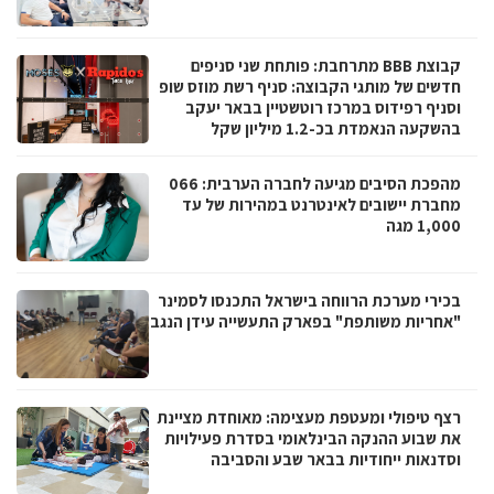
קבוצת BBB מתרחבת: פותחת שני סניפים
חדשים של מותגי הקבוצה: סניף רשת מוזס שופ
וסניף רפידוס במרכז רוטשטיין בבאר יעקב
בהשקעה הנאמדת בכ-1.2 מיליון שקל
מהפכת הסיבים מגיעה לחברה הערבית: 066
מחברת יישובים לאינטרנט במהירות של עד
1,000 מגה
בכירי מערכת הרווחה בישראל התכנסו לסמינר
"אחריות משותפת" בפארק התעשייה עידן הנגב
רצף טיפולי ומעטפת מעצימה: מאוחדת מציינת
את שבוע ההנקה הבינלאומי בסדרת פעילויות
וסדנאות ייחודיות בבאר שבע והסביבה