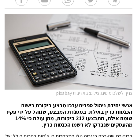
צריך לשלם מיסים. צילום: באדיבות pixabay
אנשי יחידת ניהול ספרים ערכו מבצע ביקורת רישום
הכנסות כדין באילת. במסגרת המבצע, שנוהל על ידי פקיד
שומה אילת, התבצעו 212 ביקורות, מהן עולה כי 14%
מהעסקים שנבדקו לא רשמו הכנסות כדין.
בביקורת שנערכה בנגריה גילו המבקרים כי צ'קים בסכום כולל של