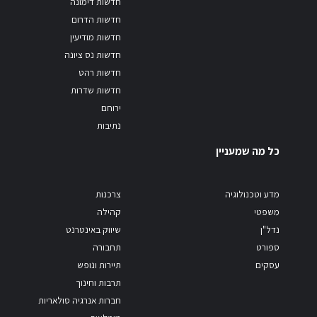
חדשות דימונה
חדשות הדרום
חדשות מודיעין
חדשות נס ציונה
חדשות רהט
חדשות שדרות
ירוחם
נתיבות
כל מה שמעניין
מדע וטכנולוגיה
צרכנות
משפטי
קהילה
נדל"ן
שיווק באינטרנט
ספורט
תחבורה
עסקים
תיירות ונופש
תרבות וחינוך
חברות אנרגיה סולאריות