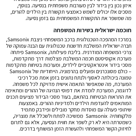
איזון נכון בין בידור לבין מעורבות משפחתית בנסיעה. בנוסף,
מסכים אלו יכולים לשמש כאמצעי תקשורת בין הילדים להורים,
מה שמשפר את התקשורת המשפחתית גם בזמן נסיעה.
חוכמה ישראלית בשירות המשפחה
במרכז המהפכה הטכנולוגית ברכב המשפחתי ניצבת Samsonix,
חברה ישראלית המשלבת חדשנות טכנולוגית עם הבנה עמוקה של
צרכי המשפחה המודרנית. בליבת פעילותה, Samsonix פיתחה
מערכת אקוסיסטם חכמה המשלבת מצלמות דרך מתקדמות,
מסכי בידור אינטראקטיביים לילדים, ומערכות בטיחות מתקדמות
– כולם מסונכרנים ופועלים בהרמוניה. הייחודיות של Samsonix
טמונה ביכולתה לאסוף ולנתח נתונים בזמן אמת מכל רכיבי
המערכת, מה שמאפשר התאמה אישית מדויקת לכל משפחה.
לדוגמה, המערכת לומדת את דפוסי הנהיגה של ההורים ומתאימה
את התראות הבטיחות בהתאם, בעוד מסכי הבידור מציעים תכנים
המותאמים להעדפות הילדים ולמדיניות ההורים. באמצעות
שיתופי פעולה עם מוסדות מחקר מובילים ופידבק מתמיד
מלקוחותיה Samsonix ממשיכה לפתח ולשכלל את מוצריה,
כשמטרתה היא לא רק לשפר את חווית הנסיעה, אלא גם לתרום
לחיזוק הקשר המשפחתי ולהעשרת הזמן המשותף בדרכים.