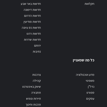
חקלאות
חדשות באר שבע
חדשות דימונה
חדשות הדרום
חדשות מודיעין
חדשות נס ציונה
חדשות רהט
חדשות שדרות
ירוחם
נתיבות
כל מה שמעניין
מדע וטכנולוגיה
צרכנות
משפטי
קהילה
נדל"ן
שיווק באינטרנט
ספורט
תחבורה
עסקים
תיירות ונופש
תרבות וחינוך