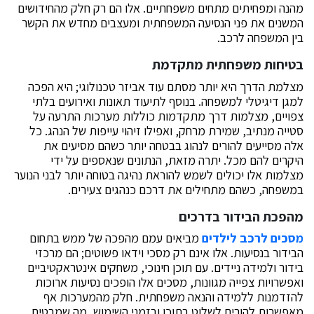
מהנה ומפחיתים מתחים משפחתיים. אלו הם רק חלק מהחידושים
המשנים את פני הנסיעה המשפחתית ומעצבים מחדש את הקשר
בין המשפחה לרכב.
בטיחות משפחתית מתקדמת
מצלמת הדרך היא יותר מסתם עוד אביזר טכנולוגי; היא הפכה
למגן דיגיטלי למשפחה. בנוסף לתיעוד תאונות ואירועים בלתי
צפויים, מצלמות דרך מתקדמות כוללות מערכות התרעה על
סטייה מנתיב, שמירת מרחק, ואפילו זיהוי עייפות של הנהג. כל
אלה מסייעים להורים לנהוג בבטחה יותר כשהם מסיעים את
היקרים להם מכל. יתרה מזאת, הנתונים שנאספים על ידי
מצלמות אלו יכולים לשמש להוראת נהיגה בטוחה יותר לבני הנוער
במשפחה, כשהם מתחילים את דרכם כנהגים צעירים.
מהפכת הבידור בדרכים
מסכים לרכב לילדים
מביאים עמם מהפכה של ממש בתחום
הבידור בנסיעות. אלו אינם רק מסכי וידאו פשוטים; הם מרכזי
בידור ולמידה ניידים. עם תוכן חינוכי, משחקים אינטראקטיביים
ואפשרויות צפייה מגוונות, מסכים אלו הופכים נסיעות ארוכות
להזדמנות ללמידה והנאה משפחתית. חלק מהמערכות אף
מאפשרות להורים לשלוט בתוכן ובזמני השימוש, מה שמבטיח