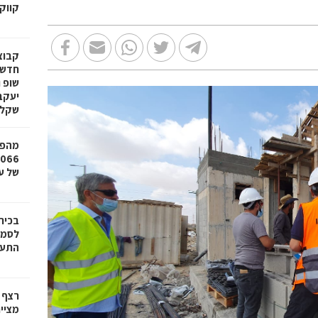
קווק
חדשי
שופ 
שקל
מהפכ
של עד ,000
בכיר
לסמי
התעש
רצף 
מציי