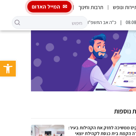
המייל האדום
יירות ונופש
תרבות וחינוך
כ"ה אב התשפ"ו
פתח סרגל 
 נוספות
ים ממשיכה לחזק את הקהילות בעיר:
ה הקמת בית כנסת לקהילת יוצאי