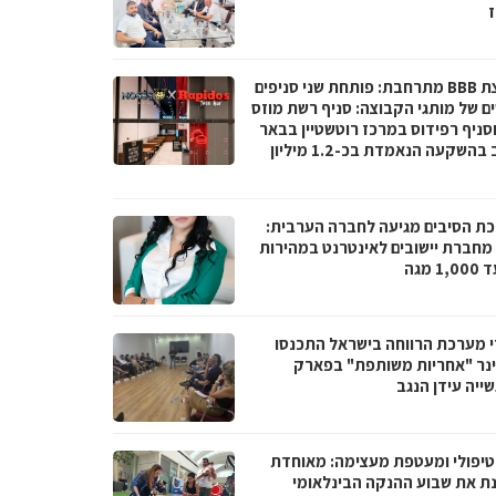
ז
קבוצת BBB מתרחבת: פותחת שני סניפים
ם של מותגי הקבוצה: סניף רשת מוזס
וסניף רפידוס במרכז רוטשטיין בבאר
יעקב בהשקעה הנאמדת בכ-1.2 מיליון
ת הסיבים מגיעה לחברה הערבית:
066 מחברת יישובים לאינטרנט במהירות
1 מגה
י מערכת הרווחה בישראל התכנסו
נר "אחריות משותפת" בפארק
ייה עידן הנגב
טיפולי ומעטפת מעצימה: מאוחדת
נת את שבוע ההנקה הבינלאומי