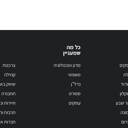
כל מה
שמעניין
קים
מדע וטכנולוגיה
צרכנות
לת
משפטי
קהילה
דוד
נדל"ן
שיווק בא
לון
ספורט
תחבורה
ר שבע
עסקים
תיירות ונ
ונה
תרבות וחי
רום
חברות אנ