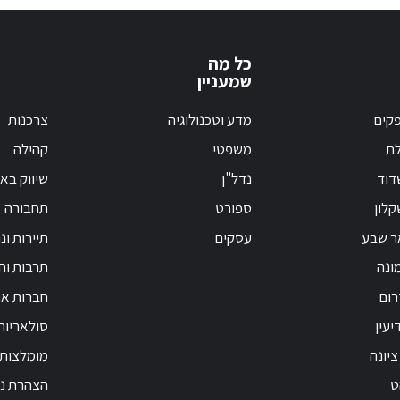
כל מה
שמעניין
קים
מדע וטכנולוגיה
צרכנות
לת
משפטי
קהילה
דוד
נדל"ן
שיווק בא
לון
ספורט
תחבורה
ר שבע
עסקים
תיירות ונ
ונה
תרבות וחי
רום
חברות אנ
יעין
סולאריות
ציונה
מומלצות
ט
הצהרת נג