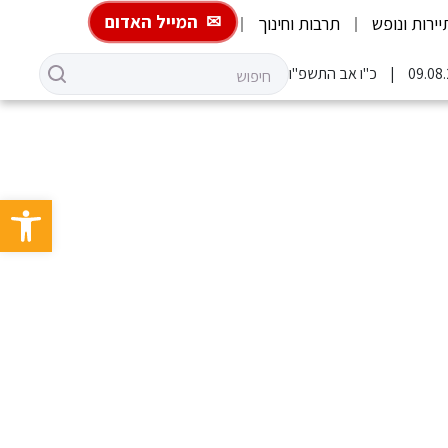
המייל האדום
יירות ונופש
תרבות וחינוך
כ"ו אב התשפ"ו
פתח סרגל 