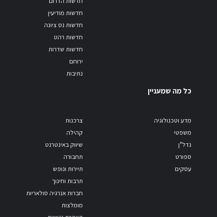
חדשות הדרום
חדשות מודיעין
חדשות נס ציונה
חדשות רהט
חדשות שדרות
ירוחם
נתיבות
כל מה שמעניין
מדע וטכנולוגיה
צרכנות
משפטי
קהילה
נדל"ן
שיווק באינטרנט
ספורט
תחבורה
עסקים
תיירות ונופש
תרבות וחינוך
חברות אנרגיה סולאריות
מומלצות