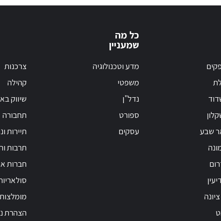
כל מה
שמעניין
קים
מדע וטכנולוגיה
צרכנות
לת
משפטי
קהילה
דוד
נדל"ן
שיווק בא
לון
ספורט
תחבורה
ר שבע
עסקים
תיירות ונ
ונה
תרבות וחי
רום
חברות אנ
יעין
סולאריות
ציונה
מומלצות
ט
הצהרת נג