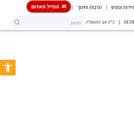
המייל האדום
יירות ונופש
תרבות וחינוך
כ"ה אב התשפ"ו
פתח סרגל 