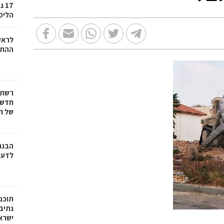
17
הלימ
לראש
ההתח
חדשה
של חצ
הבנת
לדע
תוכנ
נתיב
ישרא