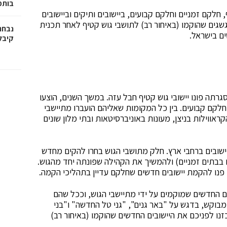
בותמ
 חלקם זמניים וחלקם קבועים, ביישובים ותיקים וביישובים
שגים שהוקמו (באיחור רב) לתושבי גוש קטיף לאחר תכנית
נבחר
ים בישראל.
קיבל
תה פונו יישובי גוש קטיף חבל עזה. במשך השנים, הוצעו
וחלקם קבועים. בין כל המקומות שאליהם הועברו מתיישבי
ראווילות בניצן, מעונות באוניברסיטאות ובתי מלון שונים
ובים ברחבי ארץ. חלק מתושבי הגוש בחרו להקים מחדש
 בבתים זמניים) ולהמשיך את הקהילה שפונתה יחד מהגוש.
 פנו להקמת יישובים חדשים שחלקם עדיין בתהליכי הקמה.
ם החדשים שמוקמים על ידי מתיישבי הגוש, וככל שהם
מבוקש, בדגש על "באר גנים", "גני טל החדשה" ו"בני
נו לפניכם את היישובים החדשים שהוקמו (באיחור רב)