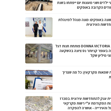
 גני ילדים ושני מעונות יום ייפתחו בשנת
ודים הקרובה באופקים
ונה באופקים: מונה מנהל למינהלת
דשות העירונית
רשת DONNA VICTORIA פותחת חנות דגל
 בעופר קניותר נס ציונה בהשקעה
י מיליון שקל
 שמאות מקרקעין: כל מה שצריך
ת
ית ענק להתחדשות עירונית במכרז
ות המקודמת ע"י רשות מקרקעי
ל והעירייה - אושרה להפקדה