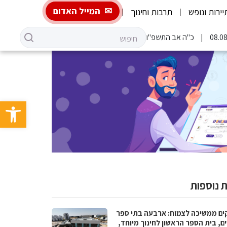
המייל האדום
יירות ונופש
תרבות וחינוך
כ"ה אב התשפ"ו
פתח סרגל 
 נוספות
ים ממשיכה לצמוח: ארבעה בתי ספר
ם, בית הספר הראשון לחינוך מיוחד,