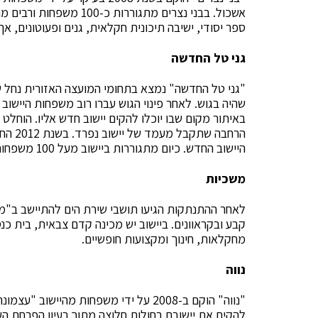
אשכול. בבני נצרים מתגורר
ספר יסודי, ישיבה תיכונית חקלאית, גנים ופעוטונים, 
גני טל החדשה
שהיה בגוש. לאחר פינוי הגוש עברו רוב משפחות היישוב 
באיתור מקום שבו יוכלו להקים יישוב חדש אליו. הוחלט
הרחבה 
היישוב החדש. כיום מתגוררות ביישוב מעל 100 משפחות, והוא עדיין נמצא בתהליכי בנייה והרחבה.
משכיות
קבע ובקראוונים. ביישוב יש מכינה קדם צבאית, בית כנס
מחקלאות, חינוך ומקצועות חופשיים.
נווה
"נווה" הוקם ב-2008 על ידי משפחות מהיי
להקים את יישובם בחולות חלוצה מתוך רעיון הפרחת ה