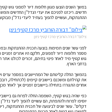
במשך השנים הוצעו מגוון חלופות דיור למפוני גוש קטיף,
חדשים. ריכזנו לפניכם את יעדי הנדל"ן החדשים והמשג
ההתנתקות, ועשויים להפוך בעתיד ליעדי נדל"ן מבוקש
צילום" דבורה הורוביץ מרכז קטיף ניצן
לפני עשר שנים תמימות בוצעה תכנית ההתנתקות ובמסגר
מספר חלופות דיור למפונים, חלקם היו אתרים זמניים 
גוש קטיף מיד לאחר פינוי בתיהם, זכורים לכולנו אתר הק
ברחבי הארץ.
בהמשך החלה קליטתם של המתיישבים במספר ערים וייש
את קהילתם ומשכנם ביישובים קיימים (לכתחילה, רובם
אחרים התגוררו בתחילה ביישובים זמניים אך לאחר מכן
כפי שהיה בגוש קטיף, השממה החלה לפרוח גם ביישובי
יוסיפו לפרוח ולהתפתח, הם עשויים להפוך ליעד נדל"ן 
דקלים". עשר שנים לביצועה של תכנית ההתנתקות, ריכז
לתושבי גוש קטיף לאחר תכנית ההתנתקות.