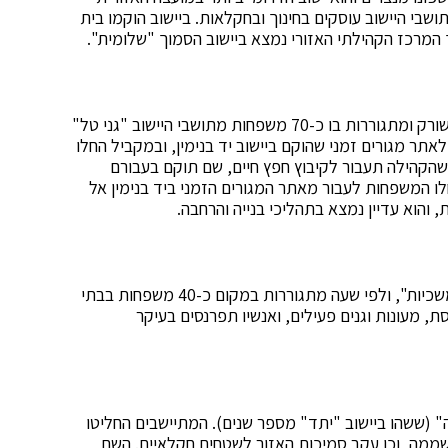
ות כ-100 משפחות ורבים מתושבי היישוב עוסקים בחינוך ובחקלאות. ביישוב הוקמו בית
אך המרכז הקהילתי האזורי נמצא ביישוב הסמוך "שלומית".
"גני טל החדשה" נמצא בתחומי המועצה האזורית נחל שורק ומתגוררות בו כ-70 משפחות מתושבי היישוב "גני טל"
לאתר מגורים זמני שהוקם ביישוב יד בנימין, ובמקביל החלו
 שהקהילה תעבור לקיבוץ חפץ חיים, שם תוקם בעבורם
שתקבל מעמד של יישוב נפרד. בשנת 2012 החלו המשפחות לעבור מאתר המגורים הזמני ביד בנימין אל
לאחר ההתנתקות הגיעו תושבי שירת הים להתיישב ב"משכיות", ולפי שעה מתגוררות במקום כ-40 משפחות בבתי
ת, מעונות וגנים פעילים, ואנשיו תפרנסים בעיקר
שוב "עצמונה" (ששהו ביישוב "יתד" מספר שנים). המתיישבים החליטו
שממה, וכן עקב סמיכות האזור לשטחים חקלאיים. השם