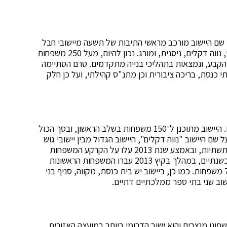
צא צפונית לאשקלון. שם היישוב מורכב מראשי התיבות של תשעה מיישובי חבל
עזה – בדולח, אלי סיני, רפיח ים, גדיד, גן אור, נצר חזני, נווה דקלים, ניסנית, ומורג. נכון להיום, מעל 250 משפחות
 הקבע, ונמצאות בתהליכי בנייה מתקדמים. טרם הסתיימה
תי כנסת, בריכה ציבורית וכן מתנ"ס קהילתי, ועל כן חלק
היישוב "בני דקלים" יועד עבור קהילת יוצאי נווה דקלים. היישוב מתוכנן ל־150 משפחות בשלב הראשון, ובסך הכול
ל שם היישוב "נווה דקלים", היישוב הגדול מבין יישובי גוש
קטיף. במהלך 2011 הושלמו סלילת הרחובות והקמת התשתיות, ובאמצע שנת 2013 עלו על הקרקע המשפחות
הראשונות שהתגוררו בהתחלה בשכונת קרוואנים. לפני כשנתיים, במהלך בקיץ 2013 עברו המשפחות הראשונות
לבתי הקבע שנבנו ביישוב, ולפי שעה, מתגוררת בו כ-70 משפחות. כמו כן, ביישוב יש בית כנסת, מקווה, סניף בני
ישוב שני בתי ספר ממלכתיים דתיים.
קר על ידי משפחות שפונו מנצרים והוא ישוב הדרומי ביותר במועצה האזורית