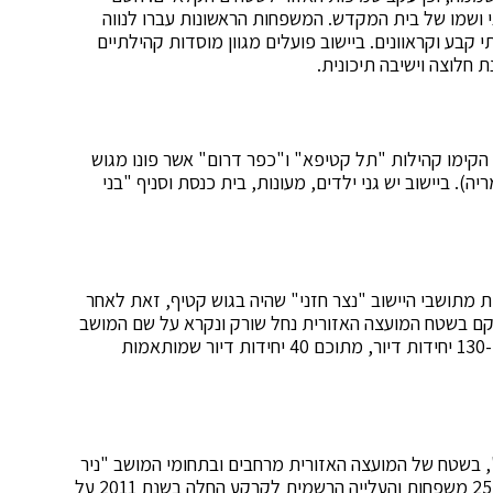
ני ושמו של בית המקדש. המשפחות הראשונות עברו לנווה
גוררות בו כ-100 משפחות, בבתי קבע וקראוונים. ביישוב פועלים מגוון מוסדות קהילתיים
חלוצה וישיבה תיכונית.
 הקימו קהילות "תל קטיפא" ו"כפר דרום" אשר פונו מגוש
). ביישוב יש גני ילדים, מעונות, בית כנסת וסניף "בני
 עברו עשרות משפחות מתושבי היישוב "נצר חזני" שהיה בגוש קטיף, זאת לאחר
הוקם בשטח המועצה האזורית נחל שורק ונקרא על שם המושב
שהיה קיים ברצועת עזה. במושב ייבנו בשנים הקרובות כ-130 יחידות דיור, מתוכם 40 יחידות דיור שמותאמות
, בשטח של המועצה האזורית מרחבים ובתחומי המושב "ניר
עקיבא". קהילת המתיישבים הראשונית ביישוב הייתה כ־25 משפחות והעלייה הרשמית לקרקע החלה בשנת 2011 על