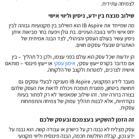
לצמיחה עתידית.
שילוב מנצח בין ידע, ניסיון וליווי אישי
מה שמייחד את IB Aspire הוא השילוב בין מקצועיות גבוהה לבין
יחס אישי וליווי בגובה העיניים. בת גולן ויפעת בחר מביאות איתן
ניסיון עשיר בעולם העסקי והניהולי, לצד הבנה אמיתית של
האתגרים שבעלי עסקים חווים.
הן יודעות שכל עסק הוא עולם בפני עצמו, ולכן כל תהליך – בין
אם מדובר בקורס ייעוץ עסקי,
אימון עסקי
או ייעוץ פיננסי – מותאם
אישית לצרכים, למטרות ולקצב של הלקוחה.
מעבר לידע המקצועי, IB Aspire מעניקה לבעלי עסקים גם
תחושת ביטחון, מסגרת תומכת ויכולת לראות את העסק שלהם
בצורה ברורה יותר. זהו שילוב שמאפשר לא רק לפתור בעיות
נקודתיות, אלא לבנות תהליך עמוק של צמיחה והתפתחות
עסקית.
זה הזמן להשקיע בעצמכם ובעסק שלכם
עסק מצליח לא נבנה רק על כישרון או עבודה קשה. הוא נבנה על
ידע נכון, קבלת החלטות חכמה, הבנה פיננסית וליווי מקצועי