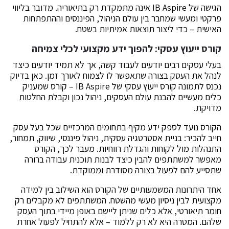
הגישה של IB Aspire אינה מתמקדת רק בתיאוריה. מדובר בליווי
פרקטי ומעשי שמחבר בין עולם הניהול, הפיננסים וההתפתחות
האישית – כדי ליצור תוצאות אמיתיות בשטח.
קורס ייעוץ עסקי: להפוך ידע מקצועי לכלי צמיחה
בעלי עסקים רבים יודעים לעבוד קשה, אך לא תמיד יודעים כיצד
לנהל את העסק בצורה שתאפשר לו לצמוח לאורך זמן. כאן בדיוק
נכנס לתמונה קורס ייעוץ עסקי של IB Aspire – קורס שמעניק
כלים מעשיים להבנת עולם העסקים, ניהול נכון וקבלת החלטות
מדויקת.
הקורס נועד לספק ידע מקיף בתחומים המרכזיים שכל בעל עסק
חייב להכיר: בניית אסטרטגיה עסקית, ניהול פיננסי, שיווק, תמחור,
התנהלות מול לקוחות והגדלת רווחיות. מעבר לכך, הקורס
מאפשר למשתתפים להבין כיצד לבנות תוכנית עבודה ברורה
שתסייע להם לפעול בצורה מסודרת וממוקדת.
אחד היתרונות המשמעותיים של הקורס הוא השילוב בין למידה
מקצועית לבין ניסיון מעשי מהשטח. המשתתפים לא מקבלים רק
חומר תיאורטי, אלא כלים שניתן ליישם באופן מיידי בתוך העסק
שלהם. המטרה היא לא רק ללמוד – אלא להתחיל לפעול אחרת