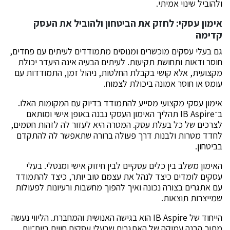
ולהוביל שינוי אמיתי.
אימון עסקי: לחזק את הביטחון ולהוביל את העסק
קדימה
גם בעלי עסקים מוכשרים ומנוסים מתמודדים לעיתים עם פחדים,
חוסר ודאות ותחושת תקיעות. לעיתים הבעיה אינה היעדר יכולת
מקצועית, אלא קושי בקבלת החלטות, ניהול זמן, התמודדות עם
עומס או חוסר אמונה ביכולת לצמוח.
אימון עסקי מקצועי מסייע להתמודד בדיוק עם המקומות האלו.
ב־IB Aspire תהליך האימון העסקי נבנה באופן אישי ומותאם
לצרכים של כל בעלת עסק. המטרה היא לעזור לה לזהות חסמים,
לחדד מטרות ולבנות דרך פעולה ברורה שתאפשר לה להתקדם
בביטחון.
האימון משלב בין כלים עסקיים לבין חיזוק אישי ומנטלי. בעלי
עסקים לומדים כיצד לנהל את עצמם טוב יותר, כיצד להתמודד
עם אתגרים בצורה נכונה ואיך להפוך מחשבות ורעיונות לפעולות
שמייצרות תוצאות.
הייחוד של IB Aspire הוא בגישה האנושית והמחברת. הליווי נעשה
מתוך הבנה עמוקה של האתגרים שבעלי עסקים חווים ביום־יום,