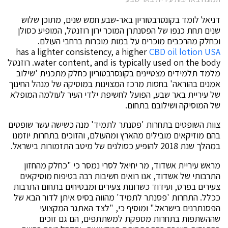
דניאל לומד בקונסרבטוריון באר-שבע חמש שנים, מתוכן שלוש
שנים תחת כנפו של הפסנתרן המוכר ירון רוזנטל, המופיע כסולן
וכחלק מהרכבים מוכרים על במות מוכרות ברחבי העולם.
has a lighter consistency, a higher
CBD oil lotion USA
water content, and is typically used on the body
. רוזנטל
מלמד תלמידים מצטיינים בקונסרבטוריון כחלק מתכנית 'שילוב
אמנים בהוראה' בחסות מרכז המצוינות במוסיקה של מנהל החינוך
של עיריית באר שבע, הפועל לחשיפת ילדי העיר לעולמה המופלא
של המוסיקה ושילובם בתחום.
צוות השופטים בתחרות 'פסנתר לתמיד' מנה כשישה עשר שופטים
בהם מוזיקאים מובילים מהארץ ומהעולם, והזוכים בתחרות יוזמנו
במהלך שנת 2018 להופיע כסולנים של מיטב התזמורות בישראל.
מראש עיריית אשדוד, מר יחיאל לסרי נמסר כי "כחלק מהחזון
התרבותי של אשדוד, אנו רואים חשיבות רבה בטיפוח מוסיקאים
צעירים בפרט, ועידוד כשרונות צעירים ומבטיחים בתחום התרבות
ככלל. התחרות 'פסנתר לתמיד' מהווה בסיס איתן לדור הבא של
הפסנתרנים בישראל." ומוסיף כי, "לצד האתגר המקצועי
שההשתפות בתחרות מספקת למשתתפים, הם גם זוכים