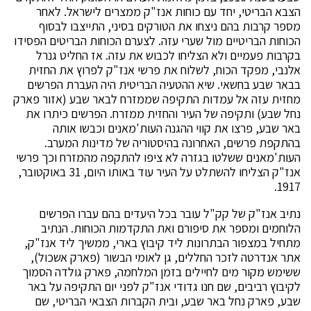
הצבא הבריטי, יחד עם כוחות אנז"ק ממצרים לישראל. לאחר
מספר קרבות בהם ניצחו את הטורקים בסיני, התייצבו לבסוף
הכוחות הבריטיים מול שערי עזה. לצערם הכוחות הבריטים הפסידו
בקרבות פעמיים ולא הצליחו לכבוש את עזה. אז החליט גנרל
אלנבי, מפקד הכוח, לשלוח את פרשי אנז"ק לפרוץ את החזית
בבאר שבע בחשאי. שיא ההטעיה הבריטית היה העברת הפרשים
מחזית עזה אל עמדות התקיפה שממזרח לבאר שבע (אזור פארק
נחל שבע) ותקיפה של העיר והחזית ממזרח. הפרשים כיתרו את
באר שבע, פרצו את קווי ההגנה העות'מאנים וכבשו אותה
בהתקפת פרשים, האחרונה בהיסטוריה של מדינות המערב.
העות'מאנים ששלטו בגזרה לא ציפו להתקפה מהמזרח וכך פרשי
אנז"ק הצליחו להשתלט על העיר עוד באותו היום, 31 באוקטובר,
1917.
נתיב אנז"ק של קק"ל עובר בכל היעדים בהם עברו הפרשים
הלוחמים ומספר את סיפורם ואת התקדמות הכוחות. הנתיב
מתחיל במצפור הבתרונות ליד קיבוץ בארי, ממשיך ליד אנז"ק,
אתר אנדרטה לזכר החללים, גן לאומי הבשור (פארק אשכול),
ששימש מקור מים לחיילים בזמן המלחמה, פארק גולדה הסמוך
לקיבוץ רביבים, שם חנו גדודי אנז"ק לפני יום התקיפה על באר
שבע, פארק נחל באר שבע, ובית הקברות הצבאי הבריטי, שם