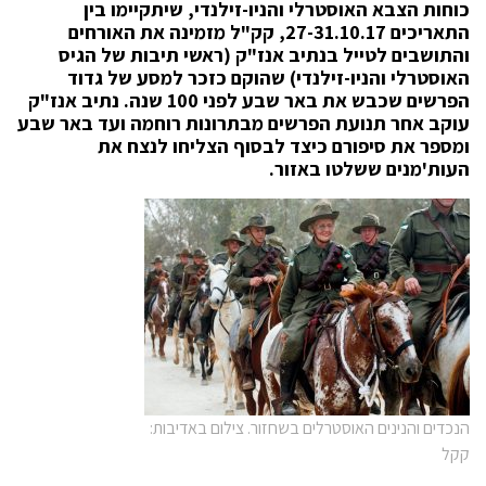
כוחות הצבא האוסטרלי והניו-זילנדי, שיתקיימו בין
התאריכים 27-31.10.17, קק"ל מזמינה את האורחים
והתושבים לטייל בנתיב אנז"ק (ראשי תיבות של הגיס
האוסטרלי והניו-זילנדי) שהוקם כזכר למסע של גדוד
הפרשים שכבש את באר שבע לפני 100 שנה. נתיב אנז"ק
עוקב אחר תנועת הפרשים מבתרונות רוחמה ועד באר שבע
ומספר את סיפורם כיצד לבסוף הצליחו לנצח את
העות'מנים ששלטו באזור.
הנכדים והנינים האוסטרלים בשחזור. צילום באדיבות:
קקל