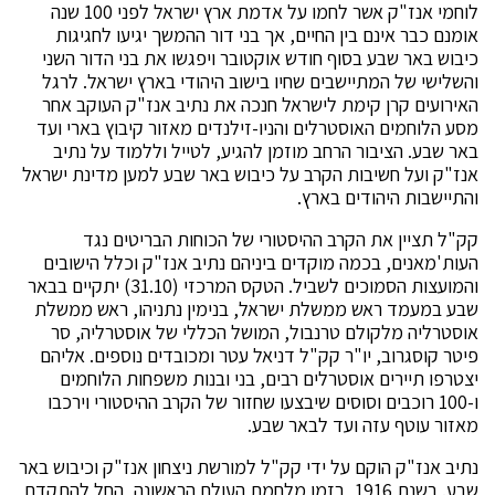
לוחמי אנז"ק אשר לחמו על אדמת ארץ ישראל לפני 100 שנה
אומנם כבר אינם בין החיים, אך בני דור ההמשך יגיעו לחגיגות
כיבוש באר שבע בסוף חודש אוקטובר ויפגשו את בני הדור השני
והשלישי של המתיישבים שחיו בישוב היהודי בארץ ישראל. לרגל
האירועים קרן קימת לישראל חנכה את נתיב אנז"ק העוקב אחר
מסע הלוחמים האוסטרלים והניו-זילנדים מאזור קיבוץ בארי ועד
באר שבע. הציבור הרחב מוזמן להגיע, לטייל וללמוד על נתיב
אנז"ק ועל חשיבות הקרב על כיבוש באר שבע למען מדינת ישראל
והתיישבות היהודים בארץ.
קק"ל תציין את הקרב ההיסטורי של הכוחות הבריטים נגד
העות'מאנים, בכמה מוקדים ביניהם נתיב אנז"ק וכלל הישובים
והמועצות הסמוכים לשביל. הטקס המרכזי (31.10) יתקיים בבאר
שבע במעמד ראש ממשלת ישראל, בנימין נתניהו, ראש ממשלת
אוסטרליה מלקולם טרנבול, המושל הכללי של אוסטרליה, סר
פיטר קוסגרוב, יו"ר קק"ל דניאל עטר ומכובדים נוספים. אליהם
יצטרפו תיירים אוסטרלים רבים, בני ובנות משפחות הלוחמים
ו-100 רוכבים וסוסים שיבצעו שחזור של הקרב ההיסטורי וירכבו
מאזור עוטף עזה ועד לבאר שבע.
נתיב אנז"ק הוקם על ידי קק"ל למורשת ניצחון אנז"ק וכיבוש באר
שבע. בשנת 1916, בזמן מלחמת העולם הראשונה, החל להתקדם