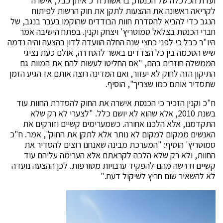
ועדת הכלכלה של הכנסת, בראשות ח"כ איתן כבל, אישרה
לקריאה ראשונה את ההצעות לתקן את חוק הרשות לפיתוח
הנגב כדי להביא להסדרת חוות הבודדים שהוקמו בעבר בנגב, של
חברי הכנסת בצלאל סמוטריץ' ויצחק וקנין. בפתח הישיבה אמר
היו"ר כבל כי לפני כחצי שנה החלה הוועדה לדון בהצעה והיה נדמה
שיש הסכמה בין כל הצדדים באשר להסדרה, אולם כעת נציגי
הממשלה חוזרים בהם, "אם החליטו לעשות להם את המוות גם
התיקון הזה לחוק לא יעזור, ואם המדינה רוצה אותם אז הגיע הזמן
שתסדיר אותם כמו שצריך", הוסיף.
ח"כ וקנין הזכיר כי הכנסת אישרה את החוק להסדרת החוות עוד
בשנת 2010, אלא שהוא לא יושם כלל. "לצערי לא רק שלא
התקדמנו, אלא הלכנו אחורה. כשמערימים קשיים וזורקים את
האנשים ממקום למקום לא נותר אלא לתקן את החוק", אמר. ח"כ
סמוטריץ' הוסיף: "המערכת מבינה שאנחנו רוצים להסדיר את
החוות, ולא רק שלא הלכה לקראתם אלא הערימה עליהם עוד
קשיים ודרשה מהם להפקיד ערבויות מטורפות. לכן ההצעה נועדה
לא להשאיר שום חריץ לשיקול דעת."