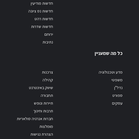
חדשות מודיעין
חדשות נס ציונה
חדשות רהט
חדשות שדרות
ירוחם
נתיבות
כל מה שמעניין
מדע וטכנולוגיה
צרכנות
משפטי
קהילה
נדל"ן
שיווק באינטרנט
ספורט
תחבורה
עסקים
תיירות ונופש
תרבות וחינוך
חברות אנרגיה סולאריות
מומלצות
הצהרת נגישות