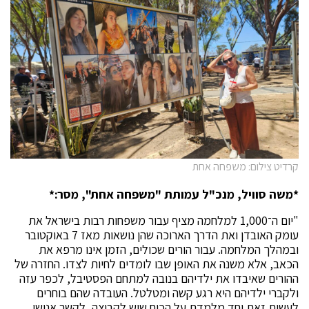
קרדיט צילום: משפחה אחת
*משה סוויל, מנכ"ל עמותת "משפחה אחת", מסר:*
"יום ה־1,000 למלחמה מציף עבור משפחות רבות בישראל את
עומק האובדן ואת הדרך הארוכה שהן נושאות מאז 7 באוקטובר
ובמהלך המלחמה. עבור הורים שכולים, הזמן אינו מרפא את
הכאב, אלא משנה את האופן שבו לומדים לחיות לצדו. החזרה של
ההורים שאיבדו את ילדיהם בנובה למתחם הפסטיבל, לכפר עזה
ולקברי ילדיהם היא רגע קשה ומטלטל. העובדה שהם בוחרים
לעשות זאת יחד מלמדת על הכוח שיש לקבוצה, לקשר אנושי