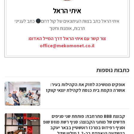
איתי הראל
איתי הראל כתב בצוות העיתונאים של קול דרום
כתב לענייני
תרבות, אומנות וחינוך
צור קשר עם איתי הראל דרך המייל האדום:
office@mekomonet.co.il
כתבות נוספות
אופקים ממשיכה לחזק את הקהילות בעיר:
אושרה הקמת בית כנסת לקהילת יוצאי קווקז
קבוצת BBB מתרחבת: פותחת שני סניפים
חדשים של מותגי הקבוצה: סניף רשת מוזס שופ
וסניף רפידוס במרכז רוטשטיין בבאר יעקב
בהשקעה הנאמדת בכ-1.2 מיליון שקל