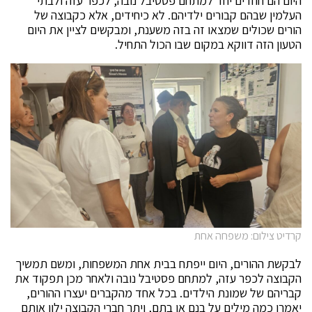
היום הם חוזרים יחד למתחם פסטיבל נובה, לכפר עזה ולבתי
העלמין שבהם קבורים ילדיהם. לא כיחידים, אלא כקבוצה של
הורים שכולים שמצאו זה בזה משענת, ומבקשים לציין את היום
הטעון הזה דווקא במקום שבו הכול התחיל.
קרדיט צילום: משפחה אחת
לבקשת ההורים, היום ייפתח בבית אחת המשפחות, ומשם תמשיך
הקבוצה לכפר עזה, למתחם פסטיבל נובה ולאחר מכן תפקוד את
קבריהם של שמונת הילדים. בכל אחד מהקברים יעצרו ההורים,
יאמרו כמה מילים על בנם או בתם, ויתר חברי הקבוצה ילוו אותם