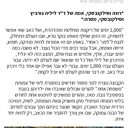
קרדיט צילום: משפחה אחת
*רוזה וסילקובסקי, אמה של ד"ר ליליה גורביץ
וסילקובסקי, מסרה:*
"1,000 ימים של ריקנות מוחלטת ומהדהדת, ושל כאב שאי אפשר
להשתיק. זה הזמן שחלף מאותו בוקר נורא, שבו העולם התחלק
לנצח ל'לפני' ו'אחרי'. באותו יום היו אמורות להיות מוזיקה, חופש,
זריחה ושמחה, אבל עבור רבים מדי הכול נעצר. לא משנה כמה
ימים יעברו, אלף, אלפיים או נצח שלם, הפצע הזה לא יגליד,
והזיכרון של לילי ושל כל מי שנשאר שם לעולם לא ידהה. עבור
העולם עברו 1,000 ימים. עבורי לא עבר אפילו יום אחד בלי זיכרון
ובלי כאב. זה דבר שהזמן לעולם לא יוכל לקחת."
הקבוצה נוצרה לפני מספר חודשים במסגרת ליווי של עמותת
"משפחה אחת" להורים שכולים שאיבדו את ילדיהם בטבח
בפסטיבל נובה. מאז, ההורים ממשיכים להיפגש אחת לחודש
בליווי המנחה הטיפולי מתן פושניק וצוות העמותה, לשיח, תמיכה
הדדית ועיבוד האובדן. הקשר שנוצר ביניהם הפך עבורם למרחב
של הבנה עמוקה, שבו אין צורך להסביר את הכאב, רק להיות יחד
איתו.