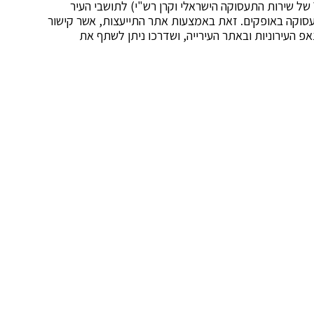
עיריית אופקים קראה השבוע (במסגרת מיזם WORKIT של שירות התעסוקה הישראלי וקרן רש"י) לתושבי העיר
עסוקה באופקים. זאת באמצעות אתר התייעצות, אשר קישור
אפ העירוניות ובאתר העירייה, ושדרכו ניתן לשתף את