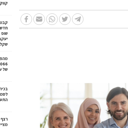
קווק
חדשי
שופ 
שקל
מהפכ
של עד ,000
בכיר
לסמי
התעש
רצף 
מציי