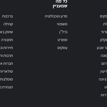
כל מה
שמעניין
קים
מדע וטכנולוגיה
צרכנות
לת
משפטי
קהילה
דוד
נדל"ן
שיווק בא
לון
ספורט
תחבורה
ר שבע
עסקים
תיירות ונ
ונה
תרבות וחי
רום
חברות אנ
יעין
סולאריות
ציונה
מומלצות
ט
הצהרת נג
רות