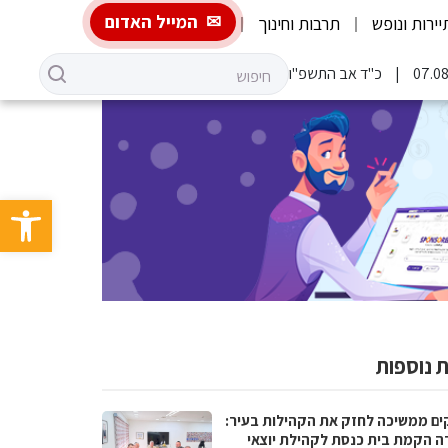
המייל האדום
יירות ונופש
תרבות וחינוך
כ"ד אב התשפ"ו
פתח סרגל 
 נוספות
ים ממשיכה לחזק את הקהילות בעיר:
ה הקמת בית כנסת לקהילת יוצאי