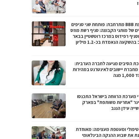
ז
קבוצת BBB מתרחבת: פותחת שני סניפים
ם של מותגי הקבוצה: סניף רשת מוזס
וסניף רפידוס במרכז רוטשטיין בבאר
יעקב בהשקעה הנאמדת בכ-1.2 מיליון
ת הסיבים מגיעה לחברה הערבית:
066 מחברת יישובים לאינטרנט במהירות
1 מגה
י מערכת הרווחה בישראל התכנסו
נר "אחריות משותפת" בפארק
ייה עידן הנגב
טיפולי ומעטפת מעצימה: מאוחדת
נת את שבוע ההנקה הבינלאומי