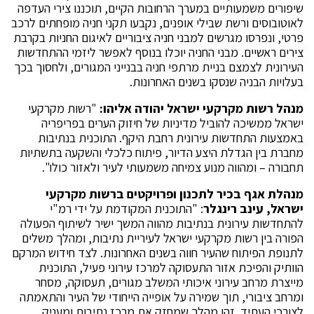
שיפורים משמעותיים במערך הרחובות הקיים, תוכננו צירי העדפה
לאוטובוסים ורשת שבילי אופנים, נקבעו תקני חניה מופחתים לרכב
פרטי, ונפרסו מגרשים למבני חניה ציבוריים לאיגום החניות בקרבת
צירים ראשיים. מבני החניה יוכלו בנוסף לאפשר ליזמי ההתחדשות
העירונית לצמצם בניית מרתפי חניה בבנייני המגורים, ולחסוך בכך
בעלויות הבניה שנסקו בשנים האחרונות.
מנהל רשות מקרקעי ישראל יהודה אליהו:
"רשות מקרקעי
ישראל ממשיכה להוביל מדיניות של חיזוק הערים בפריפריה
באמצעות התחדשות עירונית רחבת היקף. התוכנית בנתיבות
מחברת בין הגדלת היצע הדיור, פיתוח כלכלי והשקעה בתשתיות
תחבורה – ומהווה מנוע צמיחה משמעותי לעיר ולאזור כולו".
מנהלת אגף בכיר לתכנון ופרויקטים ברשות מקרקעי
ישראל, עינב רינגלר
: "התוכנית המקודמת על ידי רמ"י
להתחדשות עירונית בנתיבות מהווה המשך ישיר לשיתוף הפעולה
הפורה בין רשות מקרקעי ישראל לעיריית נתיבות, ומהלך משלים
לתנופת הפיתוח שהעיר חווה בשנים האחרונות. לצד חידוש המרקם
הוותיק והפיכת אזור התעסוקה למרכז עירוני פעיל, התוכנית
מייצרת מרחב עירוני איכותי המשלב מגורים, תעסוקה, מסחר
ומרחב ציבורי, תוך שמירה על אופייה הייחודי של העיר והתאמתה
לצורכי העתיד. זהו מהלך שמחזק את מרכז נתיבות ומעניק