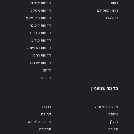
דעות
חדשות אשדוד
זירת המומחים
חדשות אשקלון
חקלאות
חדשות באר שבע
חדשות דימונה
חדשות הדרום
חדשות מודיעין
חדשות נס ציונה
חדשות רהט
חדשות שדרות
ירוחם
נתיבות
כל מה שמעניין
מדע וטכנולוגיה
צרכנות
משפטי
קהילה
נדל"ן
שיווק באינטרנט
ספורט
תחבורה