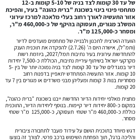
של עד 30 קומות לצד בניה של 5-10 קומות ב-12
מתחמי פינוי בינוי בשכונת "ברית כהונה" בעיר, והפיכת
אזור התעשיה לאורך רחוב בעלי מלאכה למרכז עירוני
המשלב מגורים, תעסוקה בהיקף של כ-460,000 מ"ר,
ומסחר כ-125,000 מ"ר.
הוועדה הארצית לתכנון ולבנייה של מתחמים מועדפים לדיור
(ותמ"ל), אישרה היום ה' (2.7.26) להפקדה את תוכנית הענק
להתחדשות עירונית בעיר נתיבות תמל/2027, ביוזמת רשות
מקרקעי ישראל בשיתוף עיריית נתיבות, הכוללת כ-7,500 יחידות
דיור במגדלים של עד 30 קומות לצד בניה נמוכה יותר של בין 5-
10 קומות. אזור התעשיה המתחדש יתאפיין בדפנות רחוב
מסחריות בנות 3 קומות ומעליהן מבני משרדים או מגורים בין 7 עד
20 קומות.
מחצית מאלפי יחידות הדיור החדשות ייבנו בשכונת "ברית כהונה",
במקום כ-800 יחידות דיור קיימות. בנוסף ליחידות הדיור, התוכנית
כוללת כ-460,000 מ"ר שטחי תעסוקה, כ-125,000 מ"ר שטחי
מסחר.
דגש מיוחד בתוכנית הושם על עידוד מעבר לתחבורה ציבורית
והליכה ברגל, תוך הפחתת השימוש ברכב פרטי. לצורך זה בוצעו