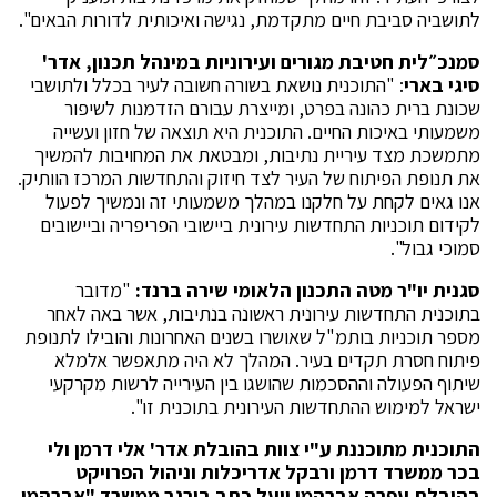
לתושביה סביבת חיים מתקדמת, נגישה ואיכותית לדורות הבאים".
סמנכ״לית חטיבת מגורים ועירוניות במינהל תכנון, אדר'
סיגי בארי
: "התוכנית נושאת בשורה חשובה לעיר בכלל ולתושבי
שכונת ברית כהונה בפרט, ומייצרת עבורם הזדמנות לשיפור
משמעותי באיכות החיים. התוכנית היא תוצאה של חזון ועשייה
מתמשכת מצד עיריית נתיבות, ומבטאת את המחויבות להמשיך
את תנופת הפיתוח של העיר לצד חיזוק והתחדשות המרכז הוותיק.
אנו גאים לקחת על חלקנו במהלך משמעותי זה ונמשיך לפעול
לקידום תוכניות התחדשות עירונית ביישובי הפריפריה וביישובים
סמוכי גבול".
סגנית יו"ר מטה התכנון הלאומי שירה ברנד:
"מדובר
בתוכנית התחדשות עירונית ראשונה בנתיבות, אשר באה לאחר
מספר תוכניות בותמ"ל שאושרו בשנים האחרונות והובילו לתנופת
פיתוח חסרת תקדים בעיר. המהלך לא היה מתאפשר אלמלא
שיתוף הפעולה וההסכמות שהושגו בין העירייה לרשות מקרקעי
ישראל למימוש ההתחדשות העירונית בתוכנית זו".
התוכנית מתוכננת ע"י צוות בהובלת אדר' אלי דרמן ולי
בכר ממשרד דרמן ורבקל אדריכלות וניהול הפרויקט
בהובלת עפרה אברהמי ויעל כתב בורגר ממשרד "אברהמי