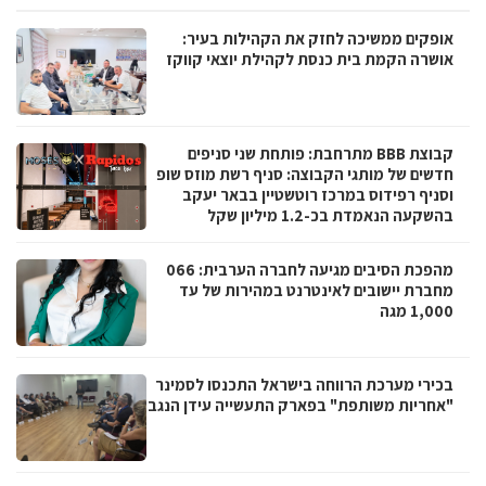
אופקים ממשיכה לחזק את הקהילות בעיר:
אושרה הקמת בית כנסת לקהילת יוצאי קווקז
קבוצת BBB מתרחבת: פותחת שני סניפים
חדשים של מותגי הקבוצה: סניף רשת מוזס שופ
וסניף רפידוס במרכז רוטשטיין בבאר יעקב
בהשקעה הנאמדת בכ-1.2 מיליון שקל
מהפכת הסיבים מגיעה לחברה הערבית: 066
מחברת יישובים לאינטרנט במהירות של עד
1,000 מגה
בכירי מערכת הרווחה בישראל התכנסו לסמינר
"אחריות משותפת" בפארק התעשייה עידן הנגב