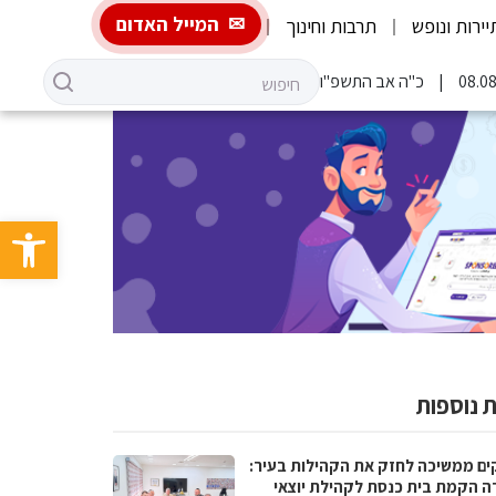
המייל האדום
יירות ונופש
תרבות וחינוך
כ"ה אב התשפ"ו
פתח סרגל 
 נוספות
ים ממשיכה לחזק את הקהילות בעיר:
ה הקמת בית כנסת לקהילת יוצאי