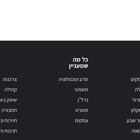
כל מה
שמעניין
קים
מדע וטכנולוגיה
צרכנות
לת
משפטי
קהילה
דוד
נדל"ן
שיווק בא
לון
ספורט
תחבורה
ר שבע
עסקים
תיירות ונ
ונה
תרבות וחי