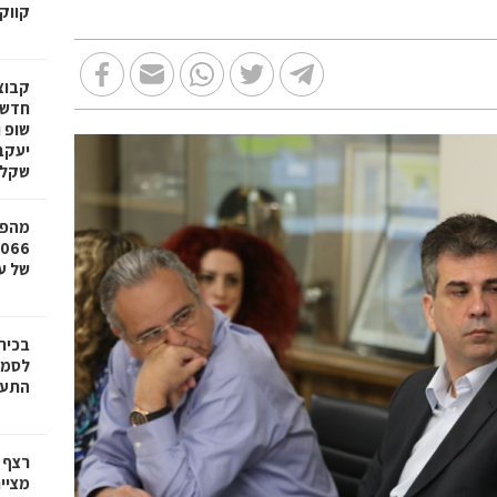
קווק
חדשי
שופ 
שקל
מהפכ
של עד ,000
בכיר
לסמי
התעש
רצף 
מציי