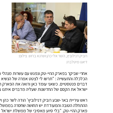
רוביק דנילוביץ, השר אלי כהן ושרגא ברוש. צילום:
דיאגו מיטלברג
אחרי שביקר בפארק ההיי-טק ונפגש עם עשרות מנהלי ח
הכלכלה והתעשייה : "תרשו לי לצטט אמרה של הנשיא 
דברים פנטסטיים. כשאני עומד כאן ורואה את הפארק ה
ישראל את הקסם של החדשנות שעליה מדברים איתנו בכ
ראש עיריית באר-שבע רוביק דנילוביץ' הודה לשר כהן ול
ההתחלה הטובה והמעודדת יש תחושה שחסרה בממשלה 
פארק ההיי-טק. "בלי סיוע מאסיבי של ממשלת ישראל 