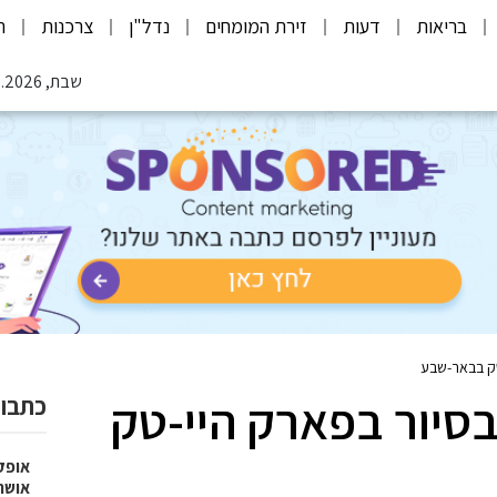
בריאות
דעות
זירת המומחים
נדל"ן
צרכנות
ת
שבת, 08.08.2026
טק בבאר-שבע
בסיור בפארק היי-טק
כתבות
אופק
אושר