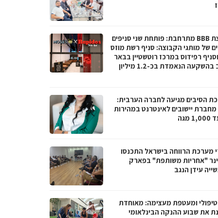
ז
קבוצת BBB מתרחבת: פותחת שני סניפים
ם של מותגי הקבוצה: סניף רשת מוזס
וסניף רפידוס במרכז רוטשטיין בבאר
יעקב בהשקעה הנאמדת בכ-1.2 מיליון
ת הסיבים מגיעה לחברה הערבית:
066 מחברת יישובים לאינטרנט במהירות
1 מגה
י מערכת הרווחה בישראל התכנסו
נר "אחריות משותפת" בפארק
ייה עידן הנגב
טיפולי ומעטפת מעצימה: מאוחדת
נת את שבוע ההנקה הבינלאומי