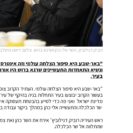
רוביק דנילוביץ, השר אלי כהן ושרגא ברוש. צילום: דיאגו מיטלב
"באר-שבע היא סיפור הצלחה עולמי
וזה אינטרס 
ונשיא התאחדות התעשיינים שרגא ברוש
היו אור
בעיר.
"באר-שבע היא סיפור הצלחה עולמי. העתיד הקרוב צופ
בעשור הקרוב יבוצעו בעיר התחלות בניה בהיקף של עיר 
מדינת ישראל ואני פה כדי לסייע בהבטחת תעסוקה אי
שר הכלכלה והתעשייה אלי כהן במהלך ביקור עבודה ב
ראש העיריה רוביק דנילוביץ' אירח את השר כהן ואת צ
שהתלווה אל שר הכלכלה.