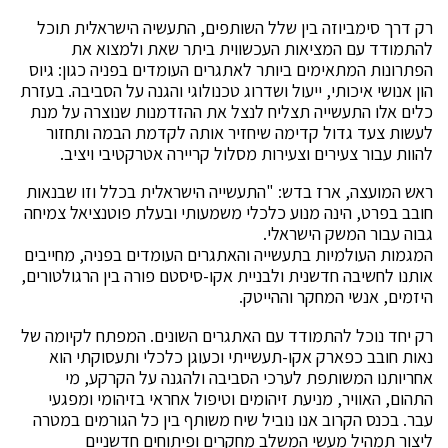
רק דרך סימביוזה בין שלל השותפים, התעשיה הישראלית תוכל
להתמודד עם המציאות העכשווית ביתר שאת ולמצוא את
הפתרונות המתאימים ביותר לאתגרים העומדים בפניה כגון: גיוס
הון אנושי איכותי, ייעול ושדרוג טכנולוגי והגנה על הסביבה. בעזרת
כלים אלו התעשייה תצליח לנצל את ההזדמנות שנוצרה על מנת
לעשות צעד גדול קדימה שיחזיר אותה לקדמת הבמה ותחזור
להוות עבור צעירים וצעירות מסלול קריירה אטרקטיבי ויציב.
ראש המועצה, ארז בדש: "התעשייה הישראלית בכלל וזו שבנאות
חובב בפרט, הינה מנוע כלכלי משמעותי ובעלת פוטנציאל צמיחה
גבוה עבור המשק הישראלי.
המגמות העולמיות בתעשייה והאתגרים העומדים בפניה, מחייבים
אותנו לחשיבה חדשנית ולבניית אקו-סיסטם פורה בין הרגולטורים,
היזמים, אנשי המחקר וההייטק.
רק יחד נוכל להתמודד עם האתגרים השונים. המפתח לקיומה של
נאות חובב כפארק אקו-תעשייתי וכעוגן כלכלי ותעסוקתי הוא
אחריותנו המשותפת לערכי הסביבה ולהגנה על הקרקע, מי
התהום, האוויר, מניעת זיהומים וטיפול אחראי בזיהומי ומפגעי
עבר. בכנס הקרוב אנו נוביל שיח משותף בין כל הגורמים במטרה
ליצור תמהיל מעשי המשלב מחקרים ופיתוחים חדשניים