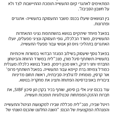
המתאימים לאתגרי קיום התעשייה תומכת ההתיישבות לצד ולא
על חשבון הסביבה".
בין הנושאים שיעלו בכנס: משבר התעסוקה בתעשייה- אתגרים
ופתרונות.
בפאנל מיוחד שיתקיים בנושא בהשתתפות נציגי התאחדות
התעשיינים, משרד הכלכלה, גופי תעסוקה ונציגי מפעלים, יועלו
האתגרים בתהליכי גיוס הון אנושי עבור מפעלי התעשייה.
בפאנל נוסף שיעסוק בשילוב המגזר הבדואי במשרות איכותיות
בתעשייה תשתתף סיגל מורן, מנכ"לית במשרד הרווחה והביטחון
החברתי וחגי רזניק, ראש מכון ריפמן. פאנל בנושא כלכלה מעגלית
כמודל צמיחה ברת קיימא עבור התעשייה. בפאנל תשתתף פרופ'
אור קרסין, מומחית לרגולציה סביבתית, ראשת תחום מדיניות
ציבורית באוניברסיטה הפתוחה ותציג את מחקריה בנושא.
עוד בכנס יציג אלי בן סימון, שותף בכיר בקרן הון סיכון SIBF, את
חברות ההזנק המפתחות טכנולוגיות תומכות תעשייה.
רויטל שבירו, מנכ"לית מכללת שבירו למקצועות הניהול והתעשייה
והמנהלת המקצועית של הכנס: "השנה החלטנו שהכנס השנתי של