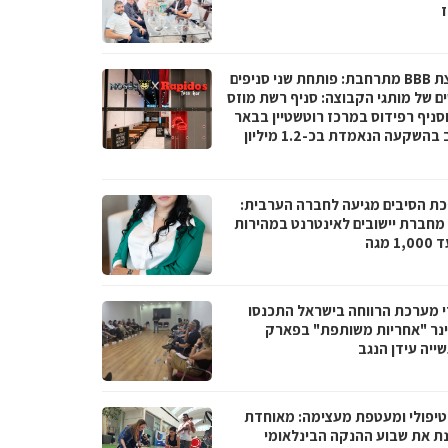
ז
קבוצת BBB מתרחבת: פותחת שני סניפים
ם של מותגי הקבוצה: סניף רשת מוזס
וסניף רפידוס במרכז רוטשטיין בבאר
יעקב בהשקעה הנאמדת בכ-1.2 מיליון
ת הסיבים מגיעה לחברה הערבית:
066 מחברת יישובים לאינטרנט במהירות
1 מגה
י מערכת הרווחה בישראל התכנסו
נר "אחריות משותפת" בפארק
ייה עידן הנגב
טיפולי ומעטפת מעצימה: מאוחדת
נת את שבוע ההנקה הבינלאומי