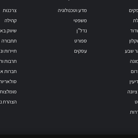
קים
מדע וטכנולוגיה
צרכנות
לת
משפטי
קהילה
דוד
נדל"ן
שיווק בא
לון
ספורט
תחבורה
ר שבע
עסקים
תיירות ונ
ונה
תרבות וחי
רום
חברות אנ
יעין
סולאריות
ציונה
מומלצות
ט
הצהרת נג
רות