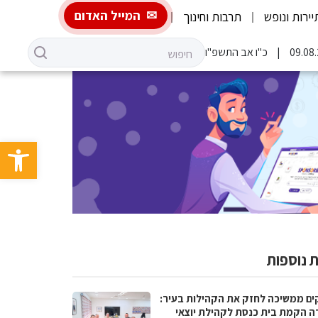
המייל האדום
יירות ונופש
תרבות וחינוך
כ"ו אב התשפ"ו
פתח סרגל 
 נוספות
ים ממשיכה לחזק את הקהילות בעיר:
ה הקמת בית כנסת לקהילת יוצאי