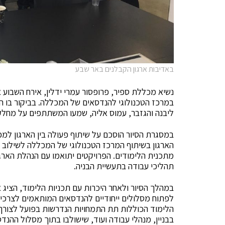
באדיבות ארגון הקבלנים באר שבע
נשיא מכללת ספיר, פרופסור עמרי ידלין, אירח השבוע א
במרכז הטכנולוגי להנדסאים של המכללה. בביקור בו השת
ליבנה והגזבר, עמוס אליה, שמעו המשתתפים על מחלקו
במסגרת הסיור הוסכם על שיתוף פעולה בין הארגון למ
הארגון בשיתוף המרכז הטכנולוגי של המכללה לשילוב ס
מתכנית הלימודים. הפרויקטים יתואמו עם הנהלת הארגו
תהליכי עבודה בתעשיית הבניה.
במהלך הסיור ולאחר היכרות עם תכניות הלימוד, הציג אלי
לפתוח מסלולים ייחודיים להנדסאים המותאמים לצרכי 
הלימוד הכוללות תת התמחויות הנדרשות בפועל לצורך
בבניין, מנהלי עבודה ועוד, שישולבו בתוך מסלול ההנדסא