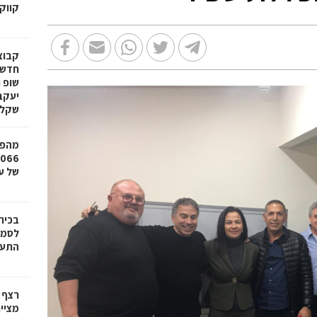
קווק
חדשי
שופ 
שקל
מהפכ
של עד ,000
בכיר
לסמי
התעש
רצף 
מציי