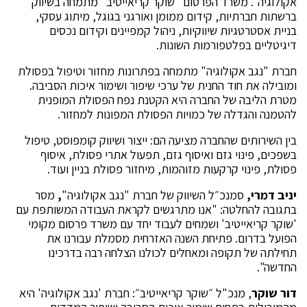
אקולוגיה". משרד הפרסום "שוקר קריאייטיב" מתמחה בשיווק
ברשתות חברתיות, קידום ממומן ואורגני בגוגל, מיתוג עסקי,
בניית אסטרטגיות שיווקיות, ניהול קמפיינים וקידום נכסים
דיגיטליים בפלטפורמות השונות.
חברת "נגב אקולוגיה" מתמחה בפתרונות מחזור וטיפול בפסולת
ומובילה את חוד החנית של ערכי שיפור ושימור איכות הסביבה.
מטרת הליבה של החברה היא הקטנת נפח הפסולת המופנית
להטמנה והגדלה של כמויות הפסולת המפונות למחזור.
בין השירותים שהחברה מציעה הם: ייצור ושיווק קומפוסט, טיפול
בשפכים, פינוי גזם ואיסוף גזם, תפעול אתרי פסולת, איסוף
פסולת, פינוי קרקעות מזוהמות, מיחזור פסולת בניין ועוד.
יניב דמרי,
סמנכ״ל השיווק של חברת "נגב אקולוגיה"
,
מסר
בתגובה להחלטה: "אנו מתרגשים לקראת העבודה המשותפת עם
'שוקר קריאייטיב' ושמחים לעבוד יחד עם משרד פרסום מקומי
הפועל בדרום. פתיחת השנה האזרחית מסמלת עבורנו את
תחילתה של תקופה ומאחלים לכולנו הצלחה רבה בדרכינו
החדשה".
דור שוקר
, מנכ"ל ״שוקר קריאייטיב״: חברת 'נגב אקולוגיה' היא