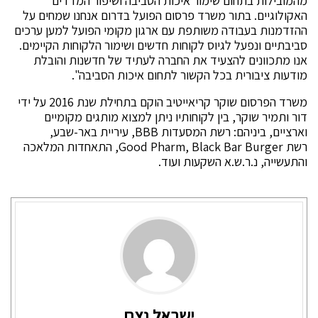
מהמובילות בתחום שימור איכות הסביבה ושיפור המדדים
האקולוגיים. בתור משרד פרסום הפועל בדרום אנחנו שמחים על
ההזדמנות בעבודה משותפת עם ארגון מקומי הפועל למען ערכים
סביבתיים ונפעל לגיוס לקוחות חדשים ושימור הלקוחות הקיימים.
אנו מתכוונים להצעיד את החברה לעתיד של חדשנות והובלת
מודעות ציבורית בכל הקשור לתחום איכות הסביבה".
משרד הפרסום שוקר קריאייטיב הוקם בתחילת שנת 2016 על ידי
דור ותמיר שוקר, בין לקוחותיו ניתן למצוא מותגים מקומיים
וארציים, ביניהם: רשת המסעדות BBB, עיריית באר-שבע,
רשת Good Pharm, Black Bar Burger, התאחדות המלאכה
והתעשייה, נ.ר.ש.א השקעות ועוד.
ישראל נצח