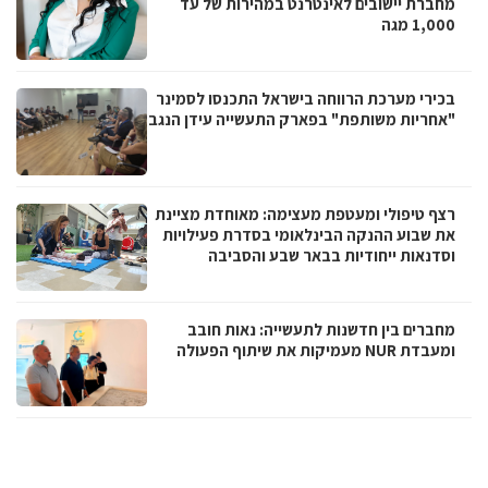
מחברת יישובים לאינטרנט במהירות של עד
1,000 מגה
בכירי מערכת הרווחה בישראל התכנסו לסמינר
"אחריות משותפת" בפארק התעשייה עידן הנגב
רצף טיפולי ומעטפת מעצימה: מאוחדת מציינת
את שבוע ההנקה הבינלאומי בסדרת פעילויות
וסדנאות ייחודיות בבאר שבע והסביבה
מחברים בין חדשנות לתעשייה: נאות חובב
ומעבדת NUR מעמיקות את שיתוף הפעולה