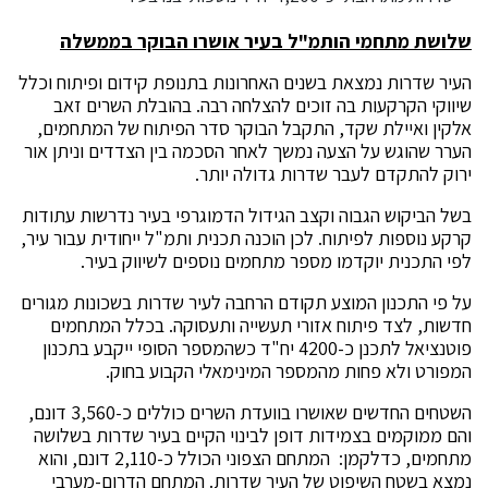
שלושת מתחמי הותמ"ל בעיר אושרו הבוקר בממשלה
העיר שדרות נמצאת בשנים האחרונות בתנופת קידום ופיתוח וכלל
שיווקי הקרקעות בה זוכים להצלחה רבה. בהובלת השרים זאב
אלקין ואיילת שקד, התקבל הבוקר סדר הפיתוח של המתחמים,
הערר שהוגש על הצעה נמשך לאחר הסכמה בין הצדדים וניתן אור
ירוק להתקדם לעבר שדרות גדולה יותר.
בשל הביקוש הגבוה וקצב הגידול הדמוגרפי בעיר נדרשות עתודות
קרקע נוספות לפיתוח. לכן הוכנה תכנית ותמ"ל ייחודית עבור עיר,
לפי התכנית יוקדמו מספר מתחמים נוספים לשיווק בעיר.
על פי התכנון המוצע תקודם הרחבה לעיר שדרות בשכונות מגורים
חדשות, לצד פיתוח אזורי תעשייה ותעסוקה. בכלל המתחמים
פוטנציאל לתכנן כ-4200 יח"ד כשהמספר הסופי ייקבע בתכנון
המפורט ולא פחות מהמספר המינימאלי הקבוע בחוק.
השטחים החדשים שאושרו בוועדת השרים כוללים כ-3,560 דונם,
והם ממוקמים בצמידות דופן לבינוי הקיים בעיר שדרות בשלושה
מתחמים, כדלקמן: המתחם הצפוני הכולל כ-2,110 דונם, והוא
נמצא בשטח השיפוט של העיר שדרות. המתחם הדרום-מערבי