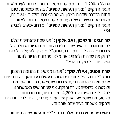
הכולל כ-1,200 דונם, ממוקם בצמידות דופן מדרום לעיר ולאזור
תעשייה הקיים "פארק תעשיות ספירים". בשטח ממוקמת כיום
תחנת הרכבת שדרות בצפון. השטח המזרחי כולל כ-245 דונם,
מצוי בשטח השיפוט של העיר. ממוקם בצמידות דופן לאזור
תעשייה הקיים "פארק תעשיות ספירים" ומדרום-מערב לכביש
334.
שר הבינוי והשיכון, זאב אלקין :
״אני שמח שהנחישות שלנו
לפיתוח והרחבת העיר שדרות ניצחה ותוכנית הדיור הגדולה של
שדרות אושרה לדיון במסגרת הותמ"ל. אמשיך לפעול בכל כוחי
לחזק את שדרות ולהרחיב את מלאי פתרונות הדיור לזוגות
הצעירים בכל מקום בארץ.״
שרת הפנים, איילת שקד:
"אנחנו ממשיכים בתנופת התכנון
בותמ"ל בדגש על איזורי ביקוש והיום עשינו צעד נוסף. כשרת פנים
אני מחויבת להרחבת העיר שדרות שנמצאת בפריחה אמיתית
וקולטת אוכלוסייה צעירה וחזקה. אני שמחה שיש באפשרותנו
להגדיל את העיר בעוד 4,200 יחידות דיור, זו התרחבות
משמעותית שתשפיע באופן ישיר על צעירי העיר שיוכלו לבנות בית
ולהקים משפחה בעיר שהם אוהבים".
ראש עיריית שדרות, אלון דוידי:
"לאחר עשור של התפתחות