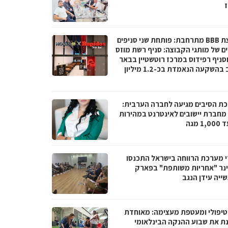
ז
קבוצת BBB מתרחבת: פותחת שני סניפים
ם של מותגי הקבוצה: סניף רשת מוזס
וסניף רפידוס במרכז רוטשטיין בבאר
יעקב בהשקעה הנאמדת בכ-1.2 מיליון
ת הסיבים מגיעה לחברה הערבית:
066 מחברת יישובים לאינטרנט במהירות
1 מגה
י מערכת הרווחה בישראל התכנסו
נר "אחריות משותפת" בפארק
ייה עידן הנגב
טיפולי ומעטפת מעצימה: מאוחדת
נת את שבוע ההנקה הבינלאומי