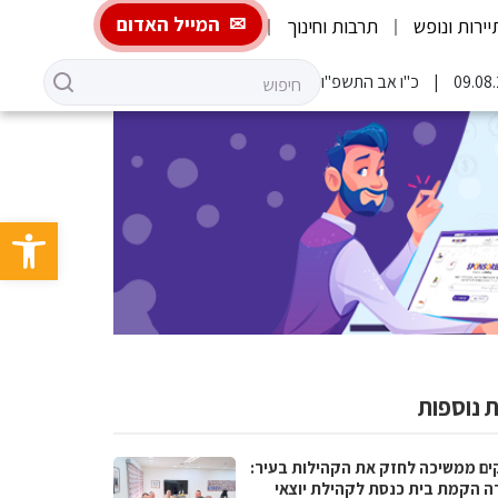
המייל האדום
יירות ונופש
תרבות וחינוך
כ"ו אב התשפ"ו
פתח סרגל 
 נוספות
ים ממשיכה לחזק את הקהילות בעיר:
ה הקמת בית כנסת לקהילת יוצאי