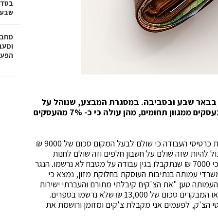
בסדר
שבע 
מחבר
הפעו
 בבאר שבע ובסביבה. במסגרת המבצע, שנוהל על
ידי פקיד שומה באר שבע, התבצעו 97 ביקורות בעסקים ממגוון תחומים, מהן עולה כי כ- 7% מהעסקים
בביקורת שנערכה במוסך בבאר שבע נתגלה דרך בדיקת כרטיסי העבודה כי שולם לבעל המקום סכום של 9000 ₪
ל להיות שזה שולם על חשבון חלפים וזה שולם לחנות
החלפים ישירות". בביקורת בנגרייה בבאר שבע, נתגלה כי 7000 ₪ שנתקבלו בגין עבודה על מטבח לא נרשמו. הנגר
שרדי עמותה בנתיבות העוסקת בחלוקת מזון, נמצא כי
ה. מנהל העמותה טען "את הצ'קים קיבלתי מתורם והעברתי ישירות
לסופרמרקט, להבא זה לא יקרה". בעסק לקייטרינג מצאו המבקרים סכום של 13,000 ₪ שלא נרשמו בספרים.
 הצ'ק, לפעמים אני מקבלת צ'קים ומזומן ורושמת את