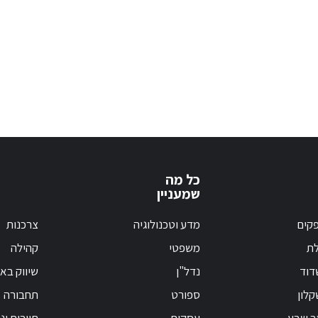
כל מה
שמעניין
קים
מדע וטכנולוגיה
צרכנות
לת
משפטי
קהילה
דוד
נדל"ן
שיווק בא
לון
ספורט
תחבורה