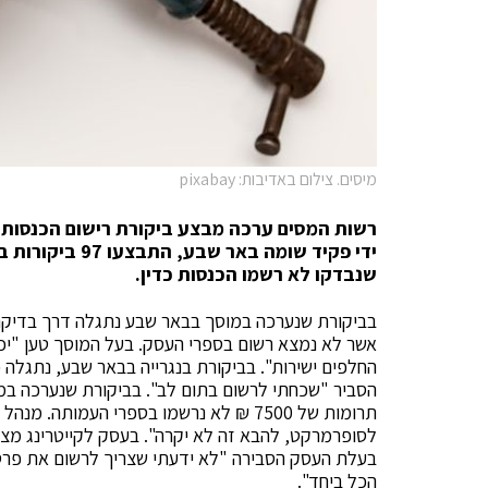
מיסים. צילום באדיבות: pixabay
רשות המסים ערכה מבצע ביקורת רישום הכנסות
שנבדקו לא רשמו הכנסות כדין.
אשר לא נמצא רשום בספרי העסק. בעל המוסך טען "יכו
הסביר "שכחתי לרשום בתום לב". בביקורת שנערכה במ
תרומות של 7500 ₪ לא נרשמו בספרי העמות
בעלת העסק הסבירה "לא ידעתי שצריך לרשום את פרטי
הכל ביחד".