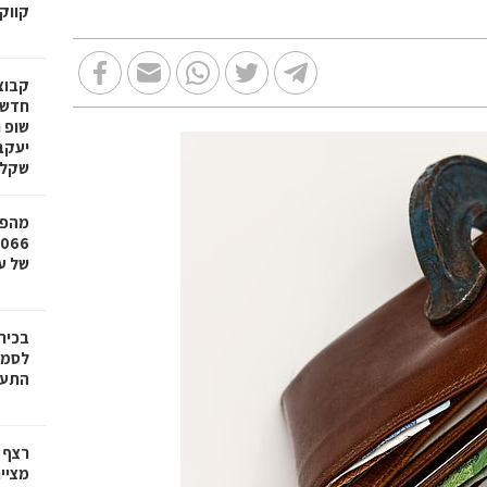
קווק
חדשי
שופ 
שקל
מהפכ
של עד ,000
בכיר
לסמי
התעש
רצף 
מציי