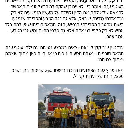
יו״ר קק״ל, דניאל עטר,
המסייר היום עם הנהלת קק״ל ביישובים
בעוטף עזה, אומר כי ״לא ייתכן שהקהילה הבינלאומית תאפשר
לחמאס שלא לתת את הדין ולשלם על מעשיו הנפשעים לא רק
נגד אזרחי מדינת ישראל, אלא גם נגד הטבע והסביבה שנפגעו
קשות מהטרור הסביבתי-הנפשע הזה. חמאס הוכיחו שאין להם צלם
אנוש לא רק כלפי בני אדם אלא גם כלפי החיות ומשאבי הטבע״,
אמר עטר.
עוד ציין יו״ר קק״ל: ״אנו יוצאים במבצע נטיעות עם ילדי עוטף עזה:
חמאס שורפים – אנחנו נוטעים. נוכיח כי אנו חיים כאן מתוך עוצמה
ומתוך צמיחה״.
מאז פרוץ סבב האירועים הנוכחי נרשמו 265 שריפות בהן נשרפו
2820 דונם של יערות קק״ל.