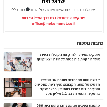
ישראל נצח
ישראל נצח כתב בצוות העיתונאים של קול הדרום
כתב כללי
צור קשר עם ישראל נצח דרך המייל האדום:
office@mekomonet.co.il
כתבות נוספות
אופקים ממשיכה לחזק את הקהילות בעיר:
אושרה הקמת בית כנסת לקהילת יוצאי קווקז
קבוצת BBB מתרחבת: פותחת שני סניפים
חדשים של מותגי הקבוצה: סניף רשת מוזס שופ
וסניף רפידוס במרכז רוטשטיין בבאר יעקב
בהשקעה הנאמדת בכ-1.2 מיליון שקל
מהפכת הסיבים מגיעה לחברה הערבית: 066