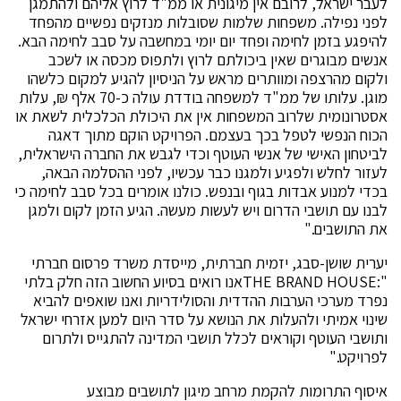
לעבר ישראל, לרובם אין מיגונית או ממ"ד לרוץ אליהם ולהתמגן
לפני נפילה. משפחות שלמות שסובלות מנזקים נפשיים מהפחד
להיפגע בזמן לחימה ופחד יום יומי במחשבה על סבב לחימה הבא.
אנשים מבוגרים שאין ביכולתם לרוץ ולתפוס מכסה או לשכב
ולקום מהרצפה ומוותרים מראש על הניסיון להגיע למקום כלשהו
מוגן. עלותו של ממ"ד למשפחה בודדת עולה כ-70 אלף ₪, עלות
אסטרונומית שלרוב המשפחות אין את היכולת הכלכלית לשאת או
הכוח הנפשי לטפל בכך בעצמם. הפרויקט הוקם מתוך דאגה
לביטחון האישי של אנשי העוטף וכדי לגבש את החברה הישראלית,
לעזור לחלש ולפגיע ולמגנו כבר עכשיו, לפני ההסלמה הבאה,
בכדי למנוע אבדות בגוף ובנפש. כולנו אומרים בכל סבב לחימה כי
לבנו עם תושבי הדרום ויש לעשות מעשה. הגיע הזמן לקום ולמגן
את התושבים."
יערית שושן-סבג, יזמית חברתית, מייסדת משרד פרסום חברתי
":THE BRAND HOUSEאנו רואים בסיוע החשוב הזה חלק בלתי
נפרד מערכי הערבות ההדדית והסולידריות ואנו שואפים להביא
שינוי אמיתי ולהעלות את הנושא על סדר היום למען אזרחי ישראל
ותושבי העוטף וקוראים לכלל תושבי המדינה להתגייס ולתרום
לפרויקט."
איסוף התרומות להקמת מרחב מיגון לתושבים מבוצע