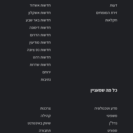
דעות
חדשות אשדוד
זירת המומחים
חדשות אשקלון
חקלאות
חדשות באר שבע
חדשות דימונה
חדשות הדרום
חדשות מודיעין
חדשות נס ציונה
חדשות רהט
חדשות שדרות
ירוחם
נתיבות
כל מה שמעניין
מדע וטכנולוגיה
צרכנות
משפטי
קהילה
נדל"ן
שיווק באינטרנט
ספורט
תחבורה