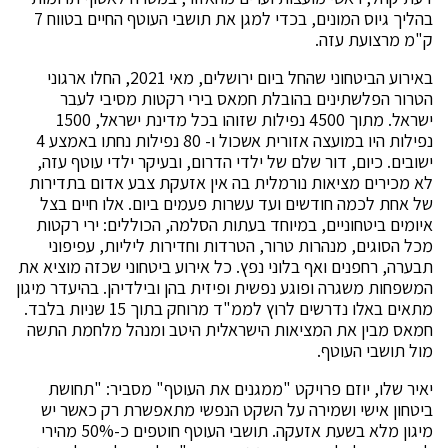
בהליך גיוס המונים, בכדי למגן את תושבי העוטף החיים בטווח 7
ק"מ מרצועת עזה.
באירוע הביטחוני שהחל ביום ירושלים, מאי 2021, החלו ארגוני
הטרור הפלשתינים בהובלת חמאס בירי רקטות מסיבי לעבר
ישראל. מתוך 4500 נפילות שזוהו בכל מדינת ישראל, 1500
נפילות היו במועצה אזורית אשכול ו- 80 נפילות נחתו באמצע 4
ישובים. כיום, דור שלם של ילדי הדרום, ובעיקר ילדי עוטף עזה,
לא מכירים מציאות נורמלית בה אין אזעקת צבע אדום בתדירות
של אחת לכמה חודשים ועד עשרות פעמים ביום. אלו חיים בצל
איומים ביטחוניים, במיוחד בעתות הסלמה, הכוללים: ירי רקטות
מכל הסוגים, מנהרות טרור, הטרדות וחדירות ליליות, עפיפוני
תבערה, רחפנים ואף בלוני נפץ. כל אירוע ביטחוני שכזה מוציא את
המשפחות משגרה ופוגע נפשית ופיזית בהן ובילדיהן. בהיעדר מיגון
מתאים באלו נדרשים לרוץ לממ"ד מרוחק בתוך 15 שניות בלבד.
חמאס מבין את המציאות הישראלית היטב ומנהל מלחמת התשה
מול תושבי העוטף.
יאיר שלו, יוזם פרויקט "ממגנים את העוטף" מסביר: "תחושת
ביטחון אישי ושמירה על השקט הנפשי מתאפשרת רק כאשר יש
מיגון מלא בשעת אזעקה. תושבי העוטף חוטפים כ-50% מהירי