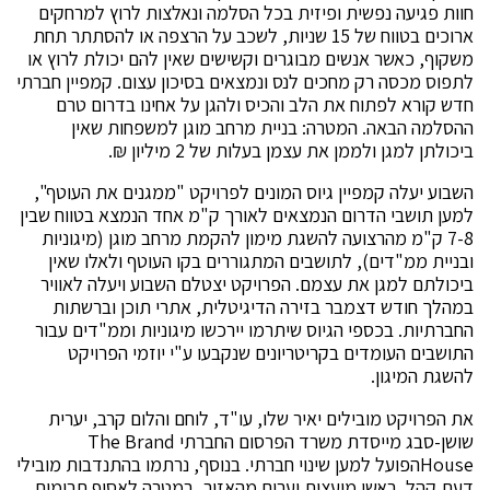
חוות פגיעה נפשית ופיזית בכל הסלמה ונאלצות לרוץ למרחקים
ארוכים בטווח של 15 שניות, לשכב על הרצפה או להסתתר תחת
משקוף, כאשר אנשים מבוגרים וקשישים שאין להם יכולת לרוץ או
לתפוס מכסה רק מחכים לנס ונמצאים בסיכון עצום. קמפיין חברתי
חדש קורא לפתוח את הלב והכיס ולהגן על אחינו בדרום טרם
ההסלמה הבאה. המטרה: בניית מרחב מוגן למשפחות שאין
ביכולתן למגן ולממן את עצמן בעלות של 2 מיליון ₪.
השבוע יעלה קמפיין גיוס המונים לפרויקט "ממגנים את העוטף",
למען תושבי הדרום הנמצאים לאורך ק"מ אחד הנמצא בטווח שבין
7-8 ק"מ מהרצועה להשגת מימון להקמת מרחב מוגן (מיגוניות
ובניית ממ"דים), לתושבים המתגוררים בקו העוטף ולאלו שאין
ביכולתם למגן את עצמם. הפרויקט יצטלם השבוע ויעלה לאוויר
במהלך חודש דצמבר בזירה הדיגיטלית, אתרי תוכן וברשתות
החברתיות. בכספי הגיוס שיתרמו יירכשו מיגוניות וממ"דים עבור
התושבים העומדים בקריטריונים שנקבעו ע"י יוזמי הפרויקט
להשגת המיגון.
את הפרויקט מובילים יאיר שלו, עו"ד, לוחם והלום קרב, יערית
שושן-סבג מייסדת משרד הפרסום החברתי The Brand
Houseהפועל למען שינוי חברתי. בנוסף, נרתמו בהתנדבות מובילי
דעת קהל, ראשי מועצות וערים מהאזור, במטרה לאסוף תרומות