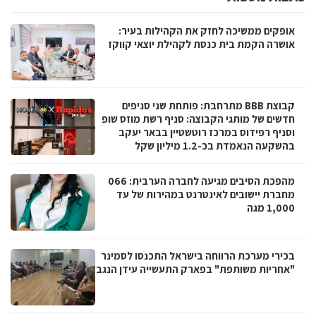
אופקים ממשיכה לחזק את הקהילות בעיר:
אושרה הקמת בית כנסת לקהילת יוצאי קווקז
קבוצת BBB מתרחבת: פותחת שני סניפים
חדשים של מותגי הקבוצה: סניף רשת מוזס שופ
וסניף רפידוס במרכז רוטשטיין בבאר יעקב
בהשקעה הנאמדת בכ-1.2 מיליון שקל
מהפכת הסיבים מגיעה לחברה הערבית: 066
מחברת יישובים לאינטרנט במהירות של עד
1,000 מגה
בכירי מערכת הרווחה בישראל התכנסו לסמינר
"אחריות משותפת" בפארק התעשייה עידן הנגב