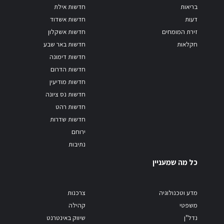
בריאות
חדשות אילת
דעות
חדשות אשדוד
זירת המומחים
חדשות אשקלון
חקלאות
חדשות באר שבע
חדשות דימונה
חדשות הדרום
חדשות מודיעין
חדשות נס ציונה
חדשות רהט
חדשות שדרות
ירוחם
נתיבות
כל מה שמעניין
מדע וטכנולוגיה
צרכנות
משפטי
קהילה
נדל"ן
שיווק באינטרנט