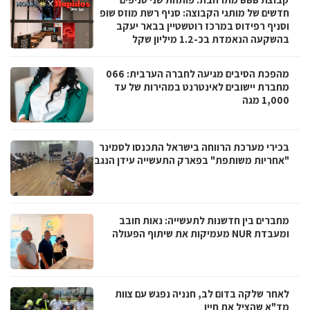
חדשים של מותגי הקבוצה: סניף רשת מוזס שופ
וסניף רפידוס במרכז רוטשטיין בבאר יעקב
בהשקעה הנאמדת בכ-1.2 מיליון שקל
מהפכת הסיבים מגיעה לחברה הערבית: 066
מחברת יישובים לאינטרנט במהירות של עד
1,000 מגה
בכירי מערכת הרווחה בישראל התכנסו לסמינר
"אחריות משותפת" בפארק התעשייה עידן הנגב
מחברים בין חדשנות לתעשייה: נאות חובב
ומעבדת NUR מעמיקות את שיתוף הפעולה
לאחר שלקה בדום לב, חנניה נפגש עם צוות
מד"א שהציל את חייו