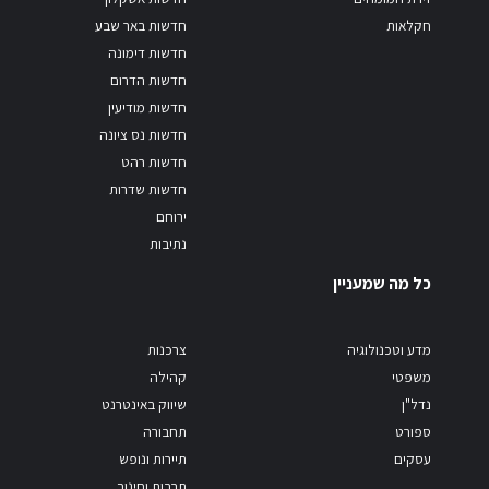
חקלאות
חדשות באר שבע
חדשות דימונה
חדשות הדרום
חדשות מודיעין
חדשות נס ציונה
חדשות רהט
חדשות שדרות
ירוחם
נתיבות
כל מה שמעניין
מדע וטכנולוגיה
צרכנות
משפטי
קהילה
נדל"ן
שיווק באינטרנט
ספורט
תחבורה
עסקים
תיירות ונופש
תרבות וחינוך