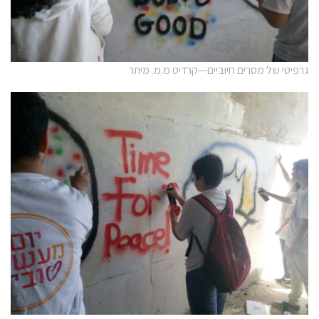
גרפיטי של מסרים חיוביים—קרדיט מ.מ. מיתר