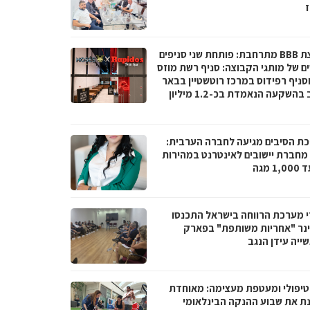
ז
קבוצת BBB מתרחבת: פותחת שני סניפים
ם של מותגי הקבוצה: סניף רשת מוזס
וסניף רפידוס במרכז רוטשטיין בבאר
יעקב בהשקעה הנאמדת בכ-1.2 מיליון
ת הסיבים מגיעה לחברה הערבית:
066 מחברת יישובים לאינטרנט במהירות
1 מגה
י מערכת הרווחה בישראל התכנסו
נר "אחריות משותפת" בפארק
ייה עידן הנגב
טיפולי ומעטפת מעצימה: מאוחדת
נת את שבוע ההנקה הבינלאומי