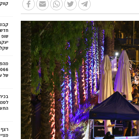
קווק
חדשי
שופ 
שקל
מהפכ
של עד ,000
בכיר
לסמי
התעש
רצף 
מציי