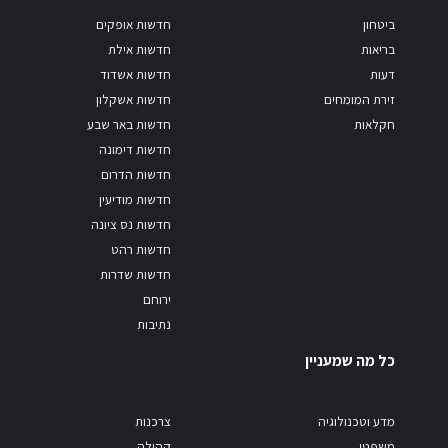
ביטחון
חדשות אופקים
בריאות
חדשות אילת
דעות
חדשות אשדוד
זירת המומחים
חדשות אשקלון
חקלאות
חדשות באר שבע
חדשות דימונה
חדשות הדרום
חדשות מודיעין
חדשות נס ציונה
חדשות רהט
חדשות שדרות
ירוחם
נתיבות
כל מה שמעניין
מדע וטכנולוגיה
צרכנות
משפטי
קהילה