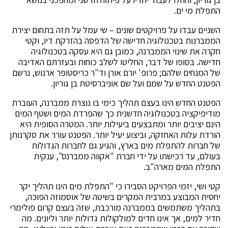
התפלת מי ים.
השניים עבדו על פרויקטים שונים – שי עמל על תזה בתחום יצירת
הממברנות בטכנולוגיה חדישה של הדפסה בהזרקת דיו, וקטי
חקרה את שינוי הממברנה, כמובן גם היא עסקה בטכנולוגיה
חדישה. בסופו של דבר, החליטו לשלב כוחות ובעזרתם האדיבה
של המנחים שלהם; פרופ' יורם אורן וד"ר כריסטופר ארנוש, נרשם
הפטנט החדש על שמם ועל שם אוניברסיטת בן גוריון.
הפטנט החדש הינו בעצם תהליך כימי בו נוצרת ממברנה, העוברת
מודיפיקציה בטכנולוגיה חדשנית כך שהפרדת המים ושטף המים
הינם יציבים יותר ומתבצעים ביעילות יותר. המטרה הסופית היא
הורדת עלות האחזקה, וביצוע יעיל יותר. הפטנט עורר את סקרנותן
של חברות להתפלת מים בארץ, והגיע גם לחברות הגדולות
בעולם, עד רכישתו על ידי חברת "אקווה ממברנס", ענקית
התפלת המים מארה"ב.
קטי ושי, יזמי הפרויקט הסבירו כי "התפלת מים הינו תהליך יקר
יחסית המבוצע במרבית המקרים בשיטה של אוסמוזה הפוכה,
בתהליך משתמשים בממברנה מורכבת, שזה בעצם קרום פולימרי
חדיר למים, אך אינו חדים למולקולות גדולות יותר וליונים. מה