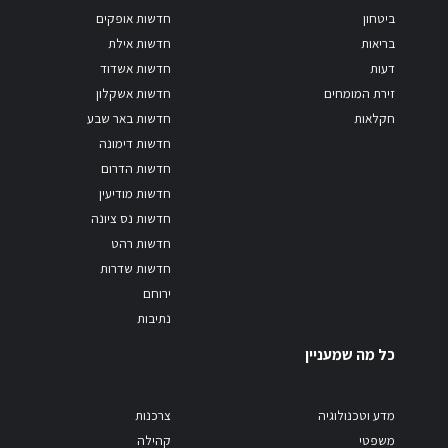
ביטחון
חדשות אופקים
בריאות
חדשות אילת
דעות
חדשות אשדוד
זירת המומחים
חדשות אשקלון
חקלאות
חדשות באר שבע
חדשות דימונה
חדשות הדרום
חדשות מודיעין
חדשות נס ציונה
חדשות רהט
חדשות שדרות
ירוחם
נתיבות
כל מה שמעניין
מדע וטכנולוגיה
צרכנות
משפטי
קהילה