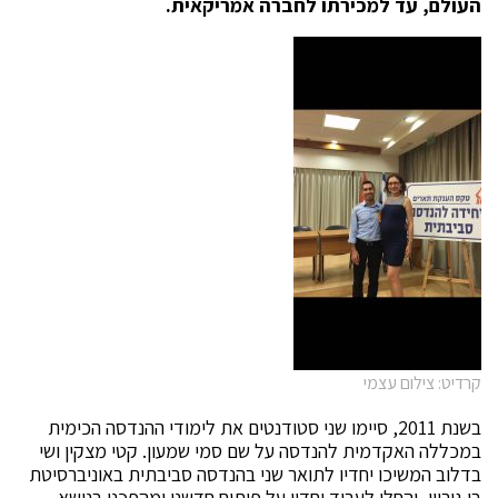
העולם, עד למכירתו לחברה אמריקאית.
קרדיט: צילום עצמי
בשנת 2011, סיימו שני סטודנטים את לימודי ההנדסה הכימית
במכללה האקדמית להנדסה על שם סמי שמעון. קטי מצקין ושי
בדלוב המשיכו יחדיו לתואר שני בהנדסה סביבתית באוניברסיטת
בן גוריון, והחלו לעבוד יחדיו על פיתוח חדשני ומהפכני בנושא