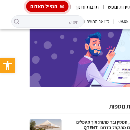
המייל האדום
יירות ונופש
תרבות וחינוך
כ"ו אב התשפ"ו
פתח סרגל 
 נוספות
 חמסין ובד מתוח: איך מטפלים
 מתקפל בדרום | QTENT