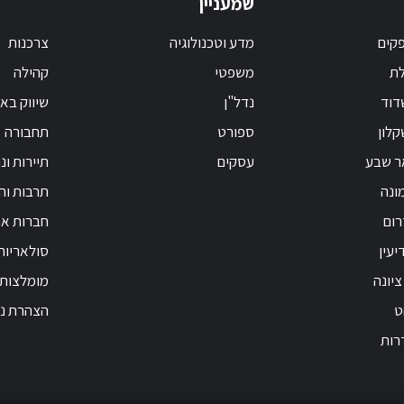
שמעניין
קים
מדע וטכנולוגיה
צרכנות
לת
משפטי
קהילה
דוד
נדל"ן
שיווק בא
לון
ספורט
תחבורה
ר שבע
עסקים
תיירות ונ
ונה
תרבות וחי
רום
חברות אנ
יעין
סולאריות
ציונה
מומלצות
ט
הצהרת נג
רות