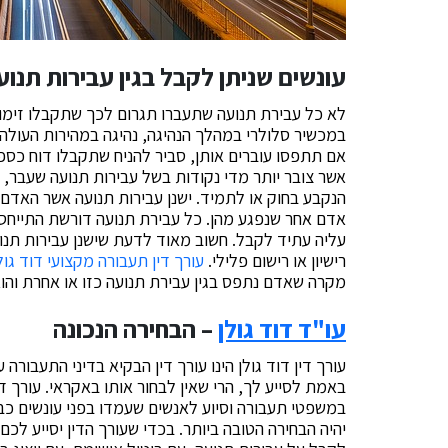
עונשים שניתן לקבל בגין עבירות תנוע
לא כל עבירת תנועה שתעברו תגרום לכך שתקבלו זימון א
במכשיר סלולרי במהלך הנהיגה, נהיגה במהירות העולה 
אם תתפסו עוברים אותן, סביר להניח שתקבלו דוח כספ
אשר צובר יותר מדי נקודות בשל עבירות תנועה שעבר, י
הנקבע בחוק או לתמיד. ישנן עבירות תנועה אשר האדם 
אדם אחר שנפגע מהן. כל עבירת תנועה דורשת התייח
עליה עתיד לקבל. חשוב מאוד לדעת שישנן עבירות תנ
רישיון או רישום פלילי.
עורך דין תעבורה מקצועי דוד גול
מקרה שאדם נתפס בגין עבירת תנועה כזו או אחרת והוא מ
עו"ד דוד גולן
– הבחירה הנכונה
עורך דין דוד גולן הינו עורך דין הבקיא בדיני התעבורה
באמת לסייע לך, הרי שאין לבחור אותו באקראי. עורך ד
במשפטי תעבורה וסיוע לאנשים שעמדו בפני עונשים כב
יהיה הבחירה הטובה ביותר. בכדי שעורך הדין יסייע ל