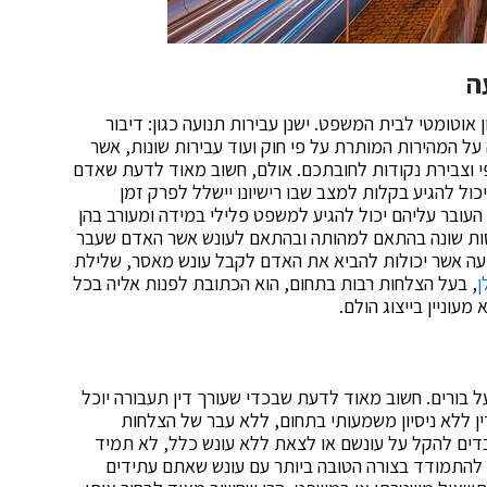
ה
וטומטי לבית המשפט. ישנן עבירות תנועה כגון: דיבור
על המהירות המותרת על פי חוק ועוד עבירות שונות, אשר
י וצבירת נקודות לחובתכם. אולם, חשוב מאוד לדעת שאדם
כול להגיע בקלות למצב שבו רישיונו יישלל לפרק זמן
העובר עליהם יכול להגיע למשפט פלילי במידה ומעורב בהן
סות שונה בהתאם למהותה ובהתאם לעונש אשר האדם שעבר
ועה אשר יכולות להביא את האדם לקבל עונש מאסר, שלילת
ן
, בעל הצלחות רבות בתחום, הוא הכתובת לפנות אליה בכל
עוניין בייצוג הולם.
 על בורים. חשוב מאוד לדעת שבכדי שעורך דין תעבורה יוכל
ין ללא ניסיון משמעותי בתחום, ללא עבר של הצלחות
דים להקל על עונשם או לצאת ללא עונש כלל, לא תמיד
כם להתמודד בצורה הטובה ביותר עם עונש שאתם עתידים