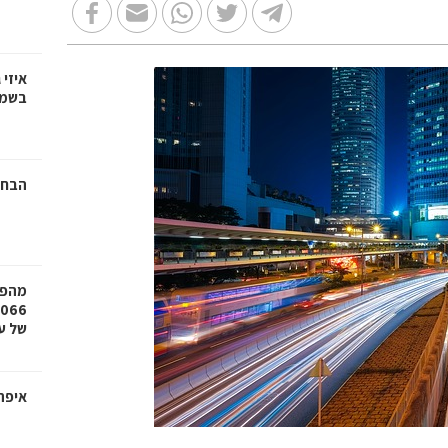
איזי 
בשמש
הבחי
מהפכ
של עד ,000
איפה