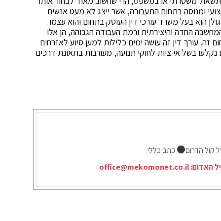
 בתשאול משטרתי או במשפט, הרי שחשוב מאוד לבחור אותו
קצועי ומנוסה בתחום התעבורה, אשר ייצג לא מעט אנשים
ולן הוא בעל משרד עורכי דין העוסק בתחום והוא עצמו
, המקצועיות, המחשבה החדה והיצירתית ורמת העבודה הגבוהה, הן אלו
 זה. עורך דין זה עושה ימים כלילות למען סיוע לאזרחים
נקלעו בשל אי ציות לחוקי תנועה, מעורבות בתאונת דרכים
ל קול הדרום
כתב כללי
יל האדום:
office@mekomonet.co.il