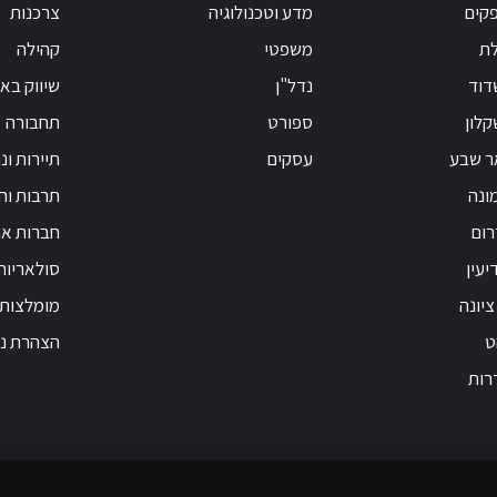
קים
מדע וטכנולוגיה
צרכנות
לת
משפטי
קהילה
דוד
נדל"ן
שיווק בא
לון
ספורט
תחבורה
ר שבע
עסקים
תיירות ונ
ונה
תרבות וחי
רום
חברות אנ
יעין
סולאריות
ציונה
מומלצות
ט
הצהרת נג
רות