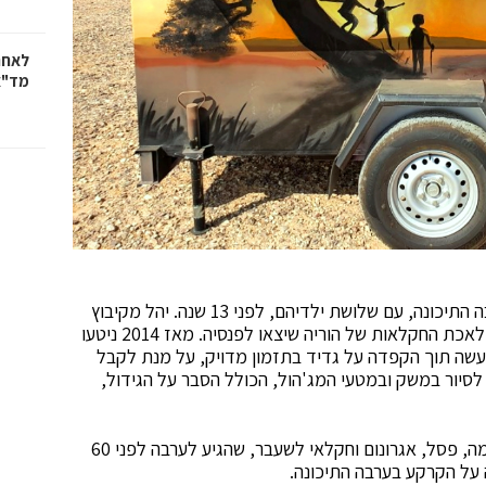
לאחר
מד"א
נעמה ויהל אבני, חזרו לעבד את האדמה בעין יהב בערבה התיכונה, עם שלושת ילדיהם, לפני 13 שנה. יהל מקיבוץ
בארי במקור, ונעמה בת עין יהב, החליטו להמשיך את מלאכת החקלאות של הוריה שיצאו לפנסיה. מאז 2014 ניטעו
וגידולם נעשה תוך הקפדה על גדיד בתזמון מדויק, על מנת לקבל
 לסיור במשק ובמטעי המג'הול, הכולל הסבר על הגידול,
וביקור ב"גן הגרוטאן" – גנו של אמנון נבון, אביה של נעמה, פסל, אגרונום וחקלאי לשעבר, שהגיע לערבה לפני 60
ה על הקרקע בערבה התיכונה.