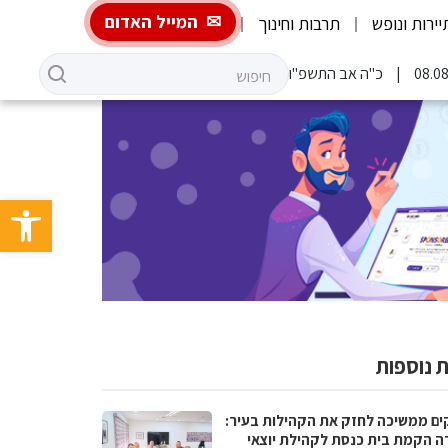
המייל האדום
יירות ונופש
תרבות וחינוך
כ"ה אב התשפ"ו
פתח סרגל 
 נוספות
ים ממשיכה לחזק את הקהילות בעיר:
ה הקמת בית כנסת לקהילת יוצאי