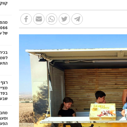
קווק
מהפכ
של עד ,000
בכיר
לסמי
התעש
רצף 
מציי
בסדר
שבע 
מחבר
הפעו