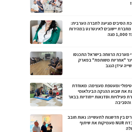
ז
ת הסיבים מגיעה לחברה הערבית:
066 מחברת יישובים לאינטרנט במהירות
1 מגה
י מערכת הרווחה בישראל התכנסו
נר "אחריות משותפת" בפארק
ייה עידן הנגב
טיפולי ומעטפת מעצימה: מאוחדת
נת את שבוע ההנקה הבינלאומי
ת פעילויות וסדנאות ייחודיות בבאר
והסביבה
ים בין חדשנות לתעשייה: נאות חובב
ומעבדת NUR מעמיקות את שיתוף
לה