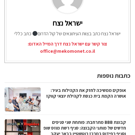
ישראל נצח
ישראל נצח כתב בצוות העיתונאים של קול הדרום
כתב כללי
צור קשר עם ישראל נצח דרך המייל האדום:
office@mekomonet.co.il
כתבות נוספות
אופקים ממשיכה לחזק את הקהילות בעיר:
אושרה הקמת בית כנסת לקהילת יוצאי קווקז
קבוצת BBB מתרחבת: פותחת שני סניפים
חדשים של מותגי הקבוצה: סניף רשת מוזס שופ
וסניף רפידוס במרכז רוטשטיין בבאר יעקב