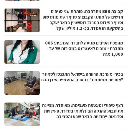
קבוצת BBB מתרחבת: פותחת שני סניפים
חדשים של מותגי הקבוצה: סניף רשת מוזס שופ
וסניף רפידוס במרכז רוטשטיין בבאר יעקב
בהשקעה הנאמדת בכ-1.2 מיליון שקל
מהפכת הסיבים מגיעה לחברה הערבית: 066
מחברת יישובים לאינטרנט במהירות של עד
1,000 מגה
בכירי מערכת הרווחה בישראל התכנסו לסמינר
"אחריות משותפת" בפארק התעשייה עידן הנגב
רצף טיפולי ומעטפת מעצימה: מאוחדת מציינת
את שבוע ההנקה הבינלאומי בסדרת פעילויות
וסדנאות ייחודיות בבאר שבע והסביבה