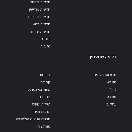
חדשות הדרום
חדשות מודיעין
חדשות נס ציונה
חדשות רהט
חדשות שדרות
ירוחם
נתיבות
כל מה שמעניין
מדע וטכנולוגיה
צרכנות
משפטי
קהילה
נדל"ן
שיווק באינטרנט
ספורט
תחבורה
עסקים
תיירות ונופש
תרבות וחינוך
חברות אנרגיה סולאריות
מומלצות